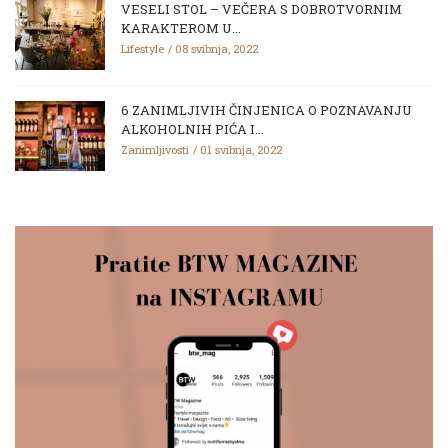
VESELI STOL – VEČERA S DOBROTVORNIM
KARAKTEROM U...
Lifestyle
08 svibnja, 2022
6 ZANIMLJIVIH ČINJENICA O POZNAVANJU
ALKOHOLNIH PIĆA I...
Zanimljivosti
01 svibnja, 2022