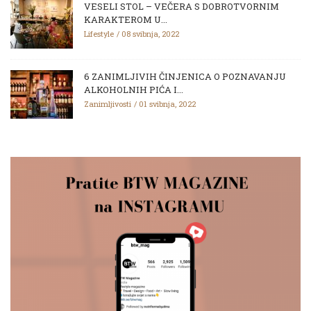
VESELI STOL – VEČERA S DOBROTVORNIM
KARAKTEROM U...
Lifestyle
08 svibnja, 2022
6 ZANIMLJIVIH ČINJENICA O POZNAVANJU
ALKOHOLNIH PIĆA I...
Zanimljivosti
01 svibnja, 2022