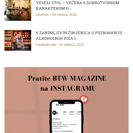
VESELI STOL – VEČERA S DOBROTVORNIM
KARAKTEROM U...
Lifestyle
08 svibnja, 2022
6 ZANIMLJIVIH ČINJENICA O POZNAVANJU
ALKOHOLNIH PIĆA I...
Zanimljivosti
01 svibnja, 2022