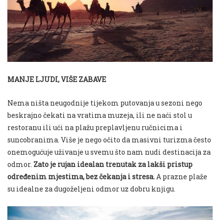
MANJE LJUDI, VIŠE ZABAVE
Nema ništa neugodnije tijekom putovanja u sezoni nego
beskrajno čekati na vratima muzeja, ili ne naći stol u
restoranu ili ući na plažu preplavljenu ručnicima i
suncobranima. Više je nego očito da masivni turizma često
onemogućuje uživanje u svemu što nam nudi destinacija za
odmor.
Zato je rujan idealan trenutak za lakši pristup
određenim mjestima, bez čekanja i stresa.
A prazne plaže
su idealne za dugoželjeni odmor uz dobru knjigu.