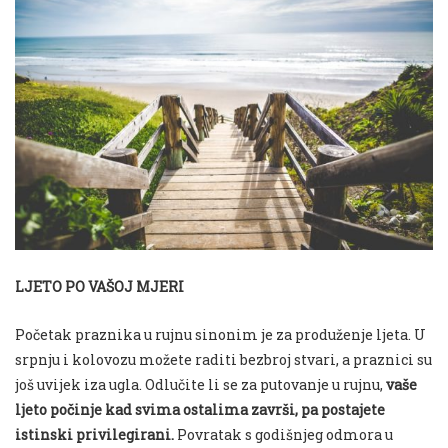
LJETO PO VAŠOJ MJERI
Početak praznika u rujnu sinonim je za produženje ljeta. U
srpnju i kolovozu možete raditi bezbroj stvari, a praznici su
još uvijek iza ugla. Odlučite li se za putovanje u rujnu,
vaše
ljeto počinje kad svima ostalima završi, pa postajete
istinski privilegirani.
Povratak s godišnjeg odmora u