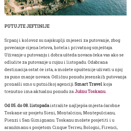
PUTUJTE JEFTINIJE
Srpanj i kolovoz su najskuplji mjeseci za putovanje, zbog
povećanje cijena letova, hotela i privatnog smještaja.
Uživanje u putovanju i dobra ušteda novaca čeka vas ako se
odlučite za putovanje u rujnu i listopadu. Odabrana
destinacija ostat će ista, a možete opuštenije uživati u njoj
za puno manje novaca. Odličnu ponudu jesenskih putovanja
pronašli smo u putničkoj agenciji
Smart Travel
koja
trenutno ima aktualnu ponudu za
Južnu Toskanu.
Od 05. do 08. listopada
istražite najljepša mjesta čarobne
Toskane uz posjetu Sieni, Montalcinu, Montepulcianu,
Pienzi i San Gimignanu. Toskanu možete posjetiti i u
aranžmanu s posjetom Cinque Terreu, Bologni, Firenci,