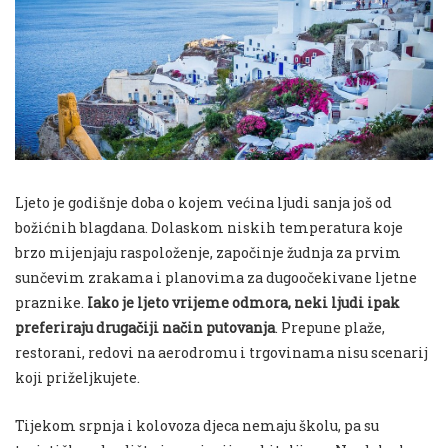
Ljeto je godišnje doba o kojem većina ljudi sanja još od
božićnih blagdana. Dolaskom niskih temperatura koje
brzo mijenjaju raspoloženje, započinje žudnja za prvim
sunčevim zrakama i planovima za dugoočekivane ljetne
praznike.
Iako je ljeto vrijeme odmora, neki ljudi ipak
preferiraju drugačiji način putovanja
. Prepune plaže,
restorani, redovi na aerodromu i trgovinama nisu scenarij
koji priželjkujete.
Tijekom srpnja i kolovoza djeca nemaju školu, pa su