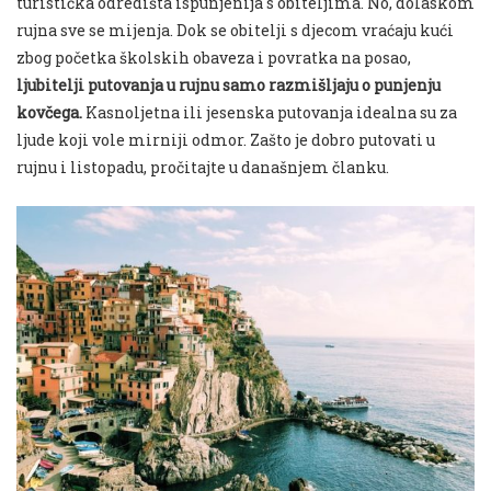
turistička odredišta ispunjenija s obiteljima. No, dolaskom
rujna sve se mijenja. Dok se obitelji s djecom vraćaju kući
zbog početka školskih obaveza i povratka na posao,
ljubitelji putovanja u rujnu samo razmišljaju o punjenju
kovčega.
Kasnoljetna ili jesenska putovanja idealna su za
ljude koji vole mirniji odmor. Zašto je dobro putovati u
rujnu i listopadu, pročitajte u današnjem članku.