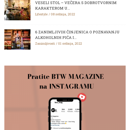
VESELI STOL – VEČERA S DOBROTVORNIM
KARAKTEROM U...
Lifestyle
08 svibnja, 2022
6 ZANIMLJIVIH ČINJENICA O POZNAVANJU
ALKOHOLNIH PIĆA I...
Zanimljivosti
01 svibnja, 2022