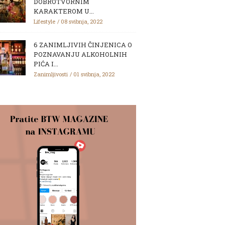
DOBROTVORNIM
KARAKTEROM U...
Lifestyle
08 svibnja, 2022
6 ZANIMLJIVIH ČINJENICA O
POZNAVANJU ALKOHOLNIH
PIĆA I...
Zanimljivosti
01 svibnja, 2022