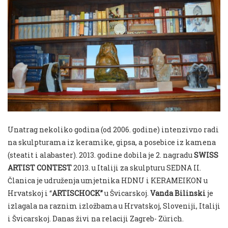
Unatrag nekoliko godina (od 2006. godine) intenzivno radi
na skulpturama iz keramike, gipsa, a posebice iz kamena
(steatit i alabaster). 2013. godine dobila je 2. nagradu
SWISS
ARTIST CONTEST
2013. u Italiji za skulpturu SEDNA II.
Članica je udruženja umjetnika HDNU i KERAMEIKON u
Hrvatskoj i “
ARTISCHOCK”
u Švicarskoj.
Vanda Bilinski
je
izlagala na raznim izložbama u Hrvatskoj, Sloveniji, Italiji
i Švicarskoj. Danas živi na relaciji Zagreb- Zürich.