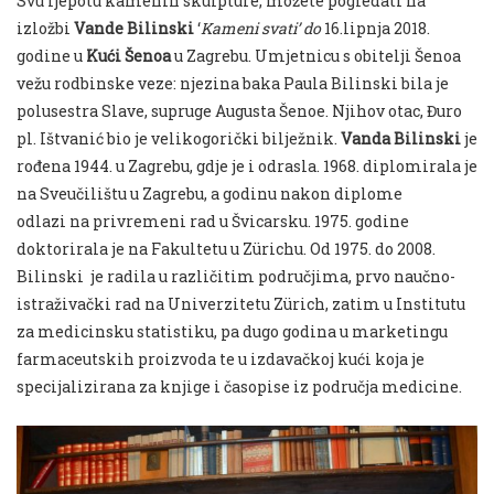
Svu ljepotu kamenih skulpture, možete pogledati na
izložbi
Vande Bilinski
‘
Kameni svati’ do
16.lipnja 2018.
godine u
Kući Šenoa
u Zagrebu. Umjetnicu s obitelji Šenoa
vežu rodbinske veze: njezina baka Paula Bilinski bila je
polusestra Slave, supruge Augusta Šenoe. Njihov otac, Đuro
pl. Ištvanić bio je velikogorički bilježnik.
Vanda Bilinski
je
rođena 1944. u Zagrebu, gdje je i odrasla. 1968. diplomirala je
na Sveučilištu u Zagrebu, a godinu nakon diplome
odlazi na privremeni rad u Švicarsku. 1975. godine
doktorirala je na Fakultetu u Zürichu. Od 1975. do 2008.
Bilinski je radila u različitim područjima, prvo naučno-
istraživački rad na Univerzitetu Zürich, zatim u Institutu
za medicinsku statistiku, pa dugo godina u marketingu
farmaceutskih proizvoda te u izdavačkoj kući koja je
specijalizirana za knjige i časopise iz područja medicine.