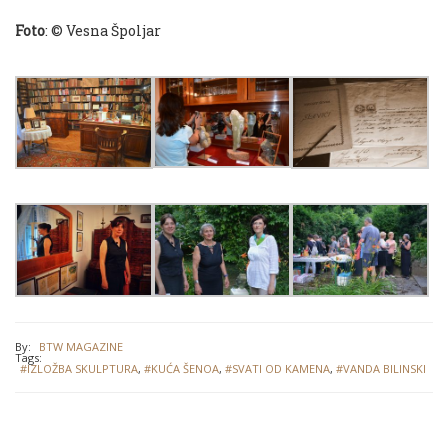
Foto
: © Vesna Špoljar
By:
BTW MAGAZINE
Tags:
#IZLOŽBA SKULPTURA
,
#KUĆA ŠENOA
,
#SVATI OD KAMENA
,
#VANDA BILINSKI