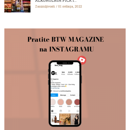
ALKOHOLNIH PIĆA I...
Zanimljivosti
01 svibnja, 2022