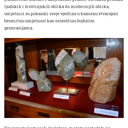
ljudskih i životinjskih oblika do modernijih oblika,
umjetnici su pokazali svoje vještine u kamenu stvarajući
besmrtnu umjetnost kao ostavštinu budućim
generacijama.