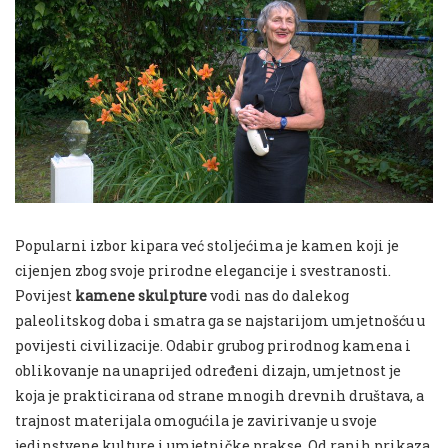
Popularni izbor kipara već stoljećima je kamen koji je
cijenjen zbog svoje prirodne elegancije i svestranosti.
Povijest
kamene skulpture
vodi nas do dalekog
paleolitskog doba i smatra ga se najstarijom umjetnošću u
povijesti civilizacije. Odabir grubog prirodnog kamena i
oblikovanje na unaprijed određeni dizajn, umjetnost je
koja je prakticirana od strane mnogih drevnih društava, a
trajnost materijala omogućila je zavirivanje u svoje
jedinstvene kulture i umjetničke prakse. Od ranih prikaza