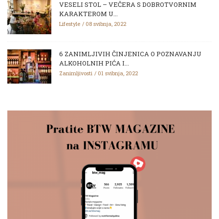
VESELI STOL – VEČERA S DOBROTVORNIM
KARAKTEROM U...
Lifestyle
08 svibnja, 2022
6 ZANIMLJIVIH ČINJENICA O POZNAVANJU
ALKOHOLNIH PIĆA I...
Zanimljivosti
01 svibnja, 2022