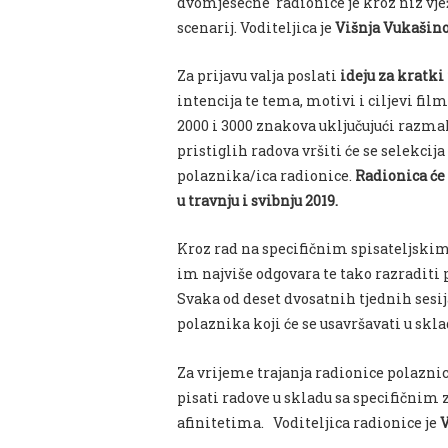
dvomjesečne radionice je kroz niz vjež
scenarij.
Voditeljica je
Višnja
Vukašino
Za prijavu valja poslati
ideju za kratki 
intencija te tema, motivi i ciljevi fi
2000 i 3000 znakova uključujući razma
pristiglih radova vršiti će se selekcij
polaznika/
ica
radionice.
Radionica će 
u travnju i svibnju 2019.
Kroz rad na specifičnim spisateljskim
im najviše odgovara te tako razraditi 
Svaka od deset dvosatnih tjednih sesij
polaznika koji će se usavršavati u skl
Za vrijeme trajanja radionice polaznici
pisati radove u skladu sa specifičnim
afinitetima.
Voditeljica radionice je
V