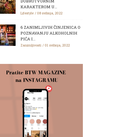
DOBROTVORNIM
KARAKTEROM U...
Lifestyle
08 svibnja, 2022
6 ZANIMLJIVIH ČINJENICA O
POZNAVANJU ALKOHOLNIH
PIĆA I...
Zanimljivosti
01 svibnja, 2022