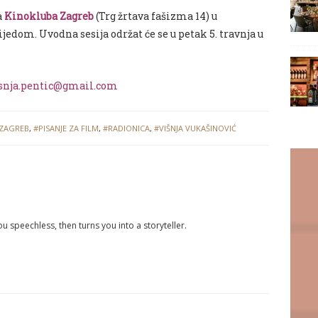
a
Kinokluba Zagreb
(Trg žrtava fašizma 14) u
edom. Uvodna sesija održat će se u petak 5. travnja u
snja.pentic@gmail.com
 ZAGREB
,
#PISANJE ZA FILM
,
#RADIONICA
,
#VIŠNJA VUKAŠINOVIĆ
you speechless, then turns you into a storyteller.