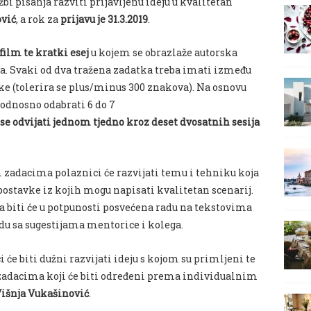
bi pisanja razviti prijavljenu ideju u kvalitetan
vić
, a rok za
prijavu je 31.3.2019
.
film te kratki esej
u kojem se obrazlaže autorska
lma. Svaki od dva tražena zadatka treba imati između
ke (tolerira se plus/minus 300 znakova). Na osnovu
a odnosno odabrati 6 do 7
se odvijati jednom tjedno kroz deset dvosatnih sesija
 zadacima polaznici će razvijati temu i tehniku koja
postavke iz kojih mogu napisati kvalitetan scenarij.
a biti će u potpunosti posvećena radu na tekstovima
adu sa sugestijama mentorice i kolega.
 će biti dužni razvijati ideju s kojom su primljeni te
 zadacima koji će biti određeni prema individualnim
išnja Vukašinović
.