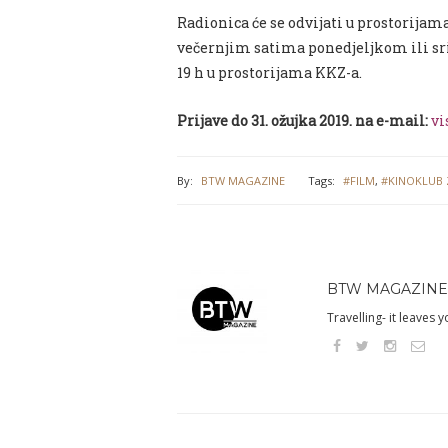
Radionica će se odvijati u prostorijam
večernjim satima ponedjeljkom ili srij
19 h u prostorijama KKZ-a.
Prijave do 31. ožujka 2019. na e-mail:
vi
By:
BTW MAGAZINE
Tags:
#FILM
,
#KINOKLUB
BTW MAGAZINE
Travelling- it leaves 