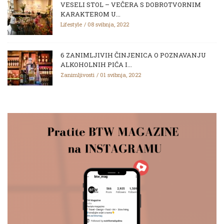
VESELI STOL – VEČERA S DOBROTVORNIM
KARAKTEROM U...
Lifestyle
08 svibnja, 2022
6 ZANIMLJIVIH ČINJENICA O POZNAVANJU
ALKOHOLNIH PIĆA I...
Zanimljivosti
01 svibnja, 2022