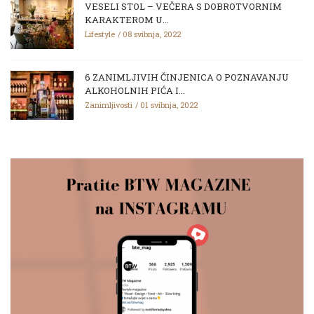
VESELI STOL – VEČERA S DOBROTVORNIM
KARAKTEROM U...
Lifestyle
08 svibnja, 2022
6 ZANIMLJIVIH ČINJENICA O POZNAVANJU
ALKOHOLNIH PIĆA I...
Zanimljivosti
01 svibnja, 2022