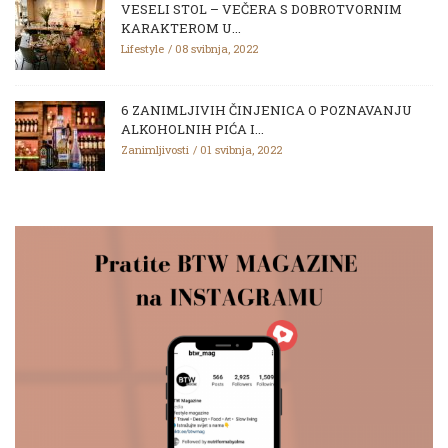
VESELI STOL – VEČERA S DOBROTVORNIM
KARAKTEROM U...
Lifestyle
08 svibnja, 2022
6 ZANIMLJIVIH ČINJENICA O POZNAVANJU
ALKOHOLNIH PIĆA I...
Zanimljivosti
01 svibnja, 2022