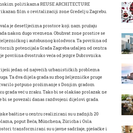
ektonskim politikama REUSE ARCHITECTURE
ikazan film o revitalizaciji zone Gredelj u Zagrebu.
vala je desetljećima prostore koji nam pružaju
rada nakon dugo vremena. Obuhvat zone prostire se
eljezničkog i autobusnog kolodvora. Ta površina od
stornih potencijala Grada Zagreba udaljen od centra
 je površina dvostruko veća od jezgre Dubrovnika.
 riješi jedan od najvećih urbanističkih problema
juga. Ta dva dijela grada su zbog željezničke pruge
ostvarilo potpuno prožimanje s Donjim gradom
tku grada već u zraku. Tako bi se olakšao prolazak ne
bi se povezali danas razdvojeni dijelovi grada.
jske baštine u centru realizirani su u zadnjih 20
ma, poput Beča, Münchena, Züricha i Osla.
tori transformirani su u javne sadržaje, pješačke i