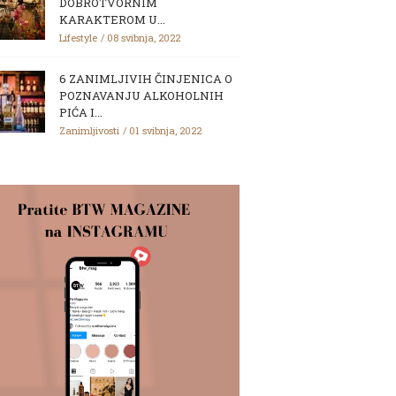
DOBROTVORNIM
KARAKTEROM U...
Lifestyle
08 svibnja, 2022
6 ZANIMLJIVIH ČINJENICA O
POZNAVANJU ALKOHOLNIH
PIĆA I...
Zanimljivosti
01 svibnja, 2022