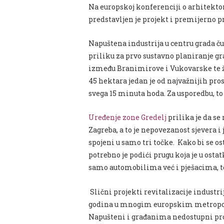
Na europskoj konferenciji o arhit
predstavljen je projekt i premijerno pr
Napuštena industrija u centru grada ču
priliku za prvo sustavno planiranje g
između Branimirove i Vukovarske te ž
45 hektara jedan je od najvažnijih pro
svega 15 minuta hoda. Za usporedbu, to
Uređenje zone Gredelj
prilika je da se
Zagreba, a to je nepovezanost sjevera i 
spojeni u samo tri točke. Kako bi se 
potrebno je podići prugu koja je u osta
samo automobilima već i pješacima, te 
Slični projekti revitalizacije industri
godina u mnogim europskim metropola
Napušteni i građanima nedostupni pros