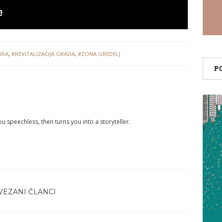
URA
,
#REVITALIZACIJA GRADA
,
#ZONA GREDELJ
P
you speechless, then turns you into a storyteller.
VEZANI ČLANCI