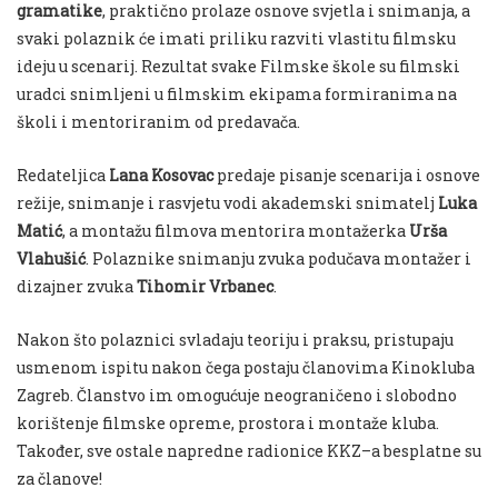
gramatike
, praktično prolaze osnove svjetla i snimanja, a
svaki polaznik će imati priliku razviti vlastitu filmsku
ideju u scenarij. Rezultat svake Filmske škole su filmski
uradci snimljeni u filmskim ekipama formiranima na
školi i mentoriranim od predavača.
Redateljica
Lana Kosovac
predaje pisanje scenarija i osnove
režije, snimanje i rasvjetu vodi akademski snimatelj
Luka
Matić
, a montažu filmova mentorira montažerka
Urša
Vlahušić
. Polaznike snimanju zvuka podučava montažer i
dizajner zvuka
Tihomir Vrbanec
.
Nakon što polaznici svladaju teoriju i praksu, pristupaju
usmenom ispitu nakon čega postaju članovima Kinokluba
Zagreb. Članstvo im omogućuje neograničeno i slobodno
korištenje filmske opreme, prostora i montaže kluba.
Također, sve ostale napredne radionice KKZ–a besplatne su
za članove!