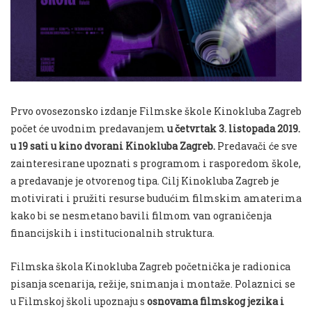
Prvo ovosezonsko izdanje Filmske škole Kinokluba Zagreb
počet će uvodnim predavanjem
u četvrtak 3. listopada 2019.
u 19 sati u kino dvorani Kinokluba Zagreb.
Predavači će sve
zainteresirane upoznati s programom i rasporedom škole,
a predavanje je otvorenog tipa. Cilj Kinokluba Zagreb je
motivirati i pružiti resurse budućim filmskim amaterima
kako bi se nesmetano bavili filmom van ograničenja
financijskih i institucionalnih struktura.
Filmska škola Kinokluba Zagreb početnička je radionica
pisanja scenarija, režije, snimanja i montaže. Polaznici se
u Filmskoj školi upoznaju s
osnovama filmskog jezika i