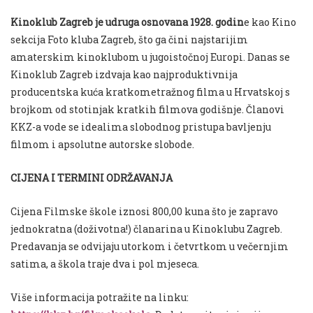
Kinoklub Zagreb je udruga osnovana 1928. godin
e kao Kino
sekcija Foto kluba Zagreb, što ga čini najstarijim
amaterskim kinoklubom u jugoistočnoj Europi. Danas se
Kinoklub Zagreb izdvaja kao najproduktivnija
producentska kuća kratkometražnog filma u Hrvatskoj s
brojkom od stotinjak kratkih filmova godišnje. Članovi
KKZ-a vode se idealima slobodnog pristupa bavljenju
filmom i apsolutne autorske slobode.
CIJENA I TERMINI ODRŽAVANJA
Cijena Filmske škole iznosi 800,00 kuna što je zapravo
jednokratna (doživotna!) članarina u Kinoklubu Zagreb.
Predavanja se odvijaju utorkom i četvrtkom u večernjim
satima, a škola traje dva i pol mjeseca.
Više informacija potražite na linku: