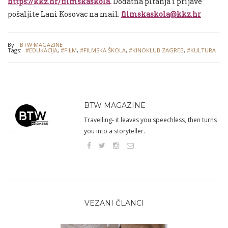
https://kkz.hr/filmskaskola
.
Dodatna pitanja i prijave
pošaljite Lani Kosovac na mail:
filmskaskola@kkz.hr
By:
BTW MAGAZINE
Tags:
#EDUKACIJA
,
#FILM
,
#FILMSKA ŠKOLA
,
#KINOKLUB ZAGREB
,
#KULTURA
BTW MAGAZINE
Travelling- it leaves you speechless, then turns
you into a storyteller.
VEZANI ČLANCI