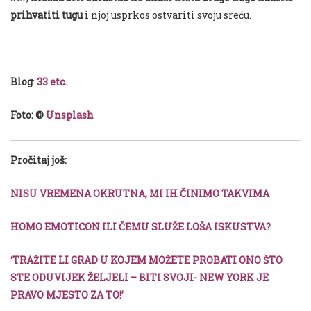
prihvatiti tugu
i njoj usprkos ostvariti svoju sreću.
Blog
:
33
etc.
Foto: ©
Unsplash
Pročitaj još:
NISU VREMENA OKRUTNA, MI IH ČINIMO TAKVIMA
HOMO EMOTICON ILI ČEMU SLUŽE LOŠA ISKUSTVA?
‘TRAŽITE LI GRAD U KOJEM MOŽETE PROBATI ONO ŠTO
STE ODUVIJEK ŽELJELI – BITI SVOJI- NEW YORK JE
PRAVO MJESTO ZA TO!’