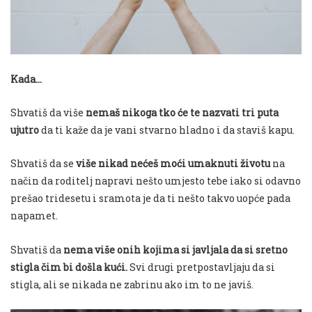
Kada…
Shvatiš da više
nemaš nikoga tko će te nazvati tri puta
ujutro
da ti kaže da je vani stvarno hladno i da staviš kapu.
Shvatiš da se
više nikad nećeš moći umaknuti životu
na
način da roditelj napravi nešto umjesto tebe iako si odavno
prešao tridesetu i sramota je da ti nešto takvo uopće pada
napamet.
Shvatiš da
nema više onih kojima si javljala da si sretno
stigla čim bi došla kući.
Svi drugi pretpostavljaju da si
stigla, ali se nikada ne zabrinu ako im to ne javiš.