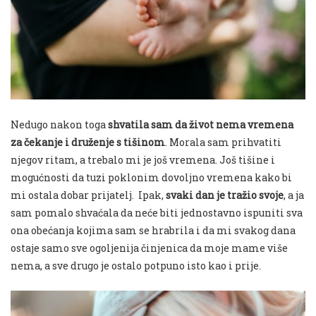
Nedugo nakon toga
shvatila sam da
život nema vremena
za čekanje i
druženje s tišinom
.
Morala sam prihvatiti
njegov ritam, a trebalo mi je još vremena. Još tišine i
mogućnosti da tuzi poklonim dovoljno vremena kako bi
mi ostala dobar prijatelj.
Ipak,
svaki dan je tražio svoje
, a ja
sam pomalo shvaćala da neće biti jednostavno ispuniti sva
ona obećanja kojima sam se hrabrila i da mi svakog dana
ostaje
samo
sve ogoljenija činjenica da moje mame više
nema, a sve drugo je ostalo potpuno isto kao i prije.