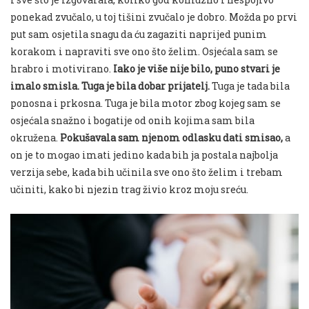
ponekad zvučalo
, u toj tišini zvučalo je dobro. Možda po prvi
put sam osjetila snagu da ću zagaziti naprijed punim
korakom i napraviti sve ono što želim. Osjećala sam se
hrabro i motivirano.
Iako je više nije bilo, puno stvari je
imalo smisla. Tuga je bila dobar prijatelj.
Tuga je tada bila
ponosna i prkosna. Tuga je bila motor zbog kojeg sam se
osjećala snažno i bogatije od onih kojima sam bila
okružena.
Pokušavala sam njenom odlasku dati smisao,
a
on je
to
mogao imati jedino kada bih ja
postala
najbolja
verzija sebe, kada bih učinila sve ono što želim i trebam
učiniti, kako bi njezin trag živio kroz moju sreću.