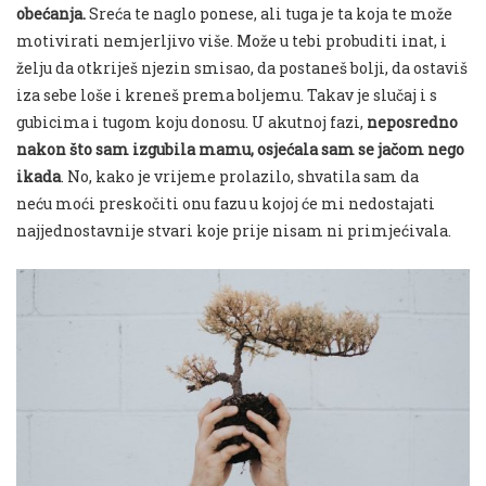
obećanja
.
Sreća te
naglo
ponese, ali tuga je ta koja te može
motivirati nemjerljivo više. Može u tebi probuditi inat, i
želju da otkriješ njezin smisao, da postaneš bolji, da ostaviš
iza sebe loše i kreneš prema boljemu. Takav je slučaj i s
gubicima i tugom koju donos
u.
U akutnoj fazi,
neposredno
nakon što sam izgubila mamu, osjećala sam se jačom nego
ikada
. No, kako
je
vrijeme
prolazilo
,
shvatila sam da
neću
moći preskočiti on
u fazu u kojoj će mi
nedostajati
najjednostavnije stvar
i koje prije nisam
ni primjećivala
.