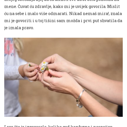
mene.
Čuvat ću zdravlje
, kako mi je uvijek govorila. Mislit
ću na sebe i malo više odmarati.
Nikad nemaš mira!
, znala
mi je govoriti i u toj tišini sam možda i prvi put shvatila da
je imala pravo.
I sve što je i
zgovarala, koliko god konfuzno i nespojivo