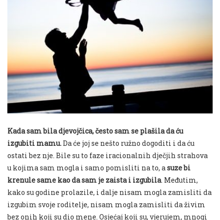
Kada sam bila djevojčica, često sam se plašila da ću
izgubiti
mamu
.
Da će joj se nešto ružno dogoditi i da ću
ostati bez nje. Bile su to faze iracionalnih
dječjih
strahova
u kojima sam mogla
i
samo pomisliti na to, a
suze bi
krenule same kao da sam je zaista i izgubila
. Međutim,
kako su godine prolazile, i dalje nisam mogla zamisliti da
izgubim svoje roditelje, nisam mogla zamisliti da živim
bez onih koji su dio mene. Osjećaj koji su, vjerujem, mnogi