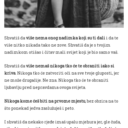
Shvatiš da
više nema onog nadimka koji su ti dali
i da te
više nitko nikada tako ne zove. Shvatiš da je s tvojim
nadimkom otišao i čitav mali svijet koji je bio
samo
vaš.
Shvatiš da
više nemaš nikoga tko će te obraniti iako si
kriva
. Nikoga tko će zatvoriti oči na sve tvoje gluposti, jer
ne može drugačije. Ne zna. Nikoga tko će te obraniti
ljubavlju pred nepravdama ovoga svijeta.
Nikoga kome ćeš biti na prvome mjestu
, bez obzira na to
što ponekad jedva zaslužuješ i peto.
I shvatiš da nekako rjeđe imaš upalu mjehura jer, gle čuda,