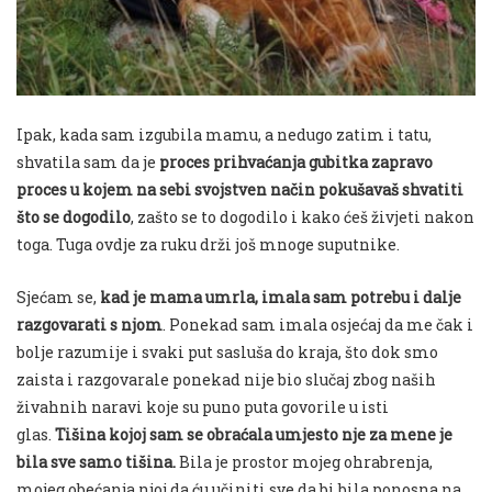
Ipak, kada sam izgubila mamu, a nedugo zatim i tatu,
shvatila sam da je
proces prihvaćanja gubitka zapravo
proces u kojem na sebi svojstven način pokušavaš shvatiti
što se dogodilo
,
zašto se to dogodilo i kako ćeš živjeti nakon
toga. Tuga ovdje za ruku drži još mnoge suputnike.
Sjećam se,
kad je mama umrla, imala sam
potrebu
i dalje
razgovarati s njom
. Ponekad sam imala osjećaj da me čak i
bolje razumije i svaki put sasluša do kraja
, što dok smo
zaista i razgovarale ponekad nije bio slučaj zbog naših
živahnih naravi koje su puno puta govorile u isti
glas.
Tišina kojoj sam se obraćala umjesto nje za mene je
bila sve samo tišina.
Bila je prostor mojeg ohrabrenja,
mojeg obećanja njoj da ću učiniti sve da bi bila ponosna na