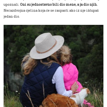
upoznali.
Oni su jednostavno bili dio mene, a ja dio njih.
Nerazdvojna cjelina koja će se raspasti ako iz nje iščupaš
jedan dio.