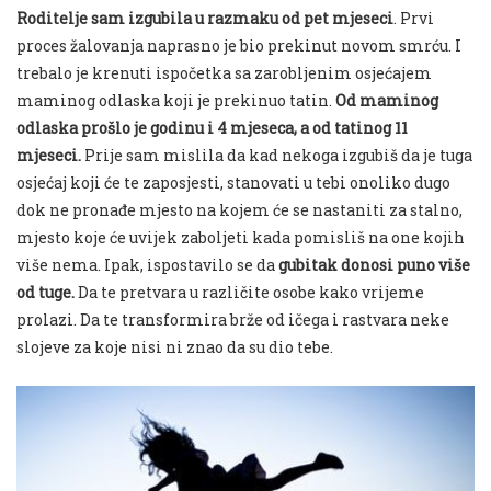
Roditelje sam izgubila u razmaku od pet mjeseci
. Prvi
proces žalovanja naprasno je bio prekinut novom smrću. I
trebalo je krenuti ispočetka sa zarobljenim osjećajem
maminog odlaska koji je prekinuo tatin.
Od mami
nog
odlaska prošlo je godinu i 4 mjeseca, a od tatinog 11
mjeseci.
Prije sam mislila da kad nekoga izgubiš da je tuga
osjećaj koji će te zaposjesti, stanovati u tebi onoliko dugo
dok ne pronađe mjesto na kojem će se nastaniti za stalno,
mjesto koje
će uvijek zaboljeti kada pomisliš na one kojih
više nema. Ipak, ispostavilo se da
gubitak donosi puno više
od tuge.
Da te pretvara u različite osobe kako vrijeme
prolazi. Da te transformira brže od ičega i rastvara neke
slojeve za koje nisi ni znao da su dio tebe.