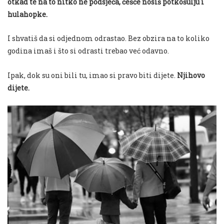
otkad te na to nitko ne podsjeća, češće nosiš potkošulju i
hulahopke.
I shvatiš da si odjednom odrastao.
Bez obzira na to koliko
godina imaš i što si odrasti trebao već odavno.
Ipak, dok su oni bili tu, imao si pravo biti dijete.
Njihovo
dijete.