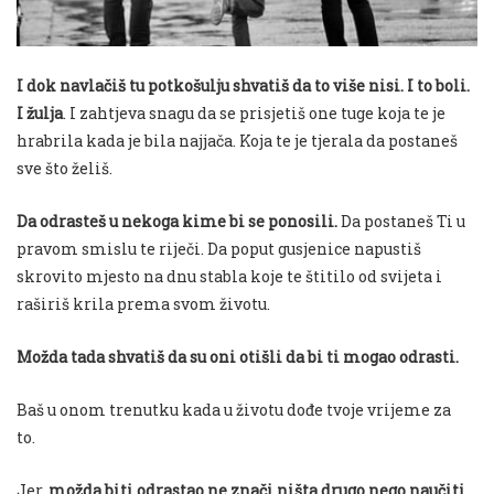
I dok navlačiš tu potkošulju shvatiš da to više nisi. I to
boli.
I žulja
. I zahtjeva snagu da se prisjetiš one tuge koja te je
hrabrila kada je bila najjača. Koja te je tjerala da postaneš
sve što želiš.
Da odrasteš u nekoga kime bi se ponosili.
Da postaneš Ti u
pravom smislu te riječi.
Da poput gusjenice napustiš
skrovito mjesto na dnu stabla koje te štitilo od svijeta i
raširiš krila prema svom životu.
Možda tada shvatiš da su oni otišli da bi ti mogao odrasti.
Baš u onom trenutku kada u životu dođe tvoje vrijeme za
to.
Jer,
m
ožda biti odrastao ne znači ništa drugo nego
naučiti