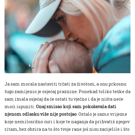
Ja sam morala nastaviti trčati za životom, a onu prkosnu
tugu zamijenio je osjećaj praznine.
Ponekad toliko teške da
sam imala osjećaj da će ostati tu vječno i da je ništa neće
moći ispuniti.
Onaj smisao koji sam pokušavala dati
njenom odlasku više nije postojao
.
Ostalo je samo vrijeme
koje nemilosrdno curi i koje te naganja da prihvatiš njegov
ritam, bez obzira na to što tvoje rane još nisu zacijelile i što