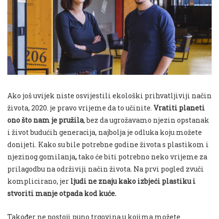
Ako još uvijek niste osvijestili ekološki prihvatljiviji način
života, 2020. je pravo vrijeme da to učinite.
Vratiti planeti
ono što nam je pružila
, bez da ugrožavamo njezin opstanak
i život budućih generacija, najbolja je odluka koju možete
donijeti. Kako su bile potrebne godine života s plastikom i
njezinog gomilanja
,
tako će biti potrebno neko vrijeme za
prilagodbu na održiviji način života. Na prvi pogled zvuči
komplicirano, jer
ljudi ne znaju kako izbjeći plastiku i
stvoriti manje otpada kod kuće.
Također ne postoji puno trgovina u kojima možete