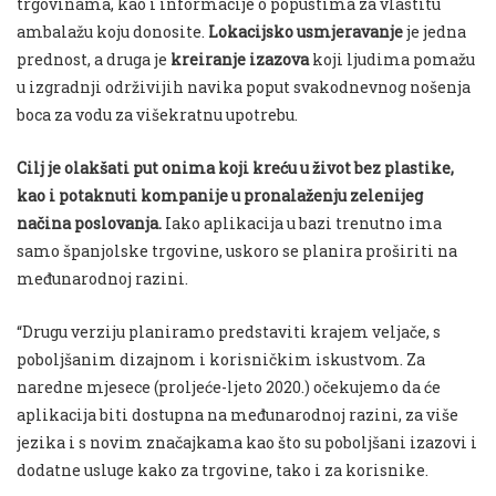
trgovinama, kao i informacije o popustima za vlastitu
ambalažu koju donosite.
Lokacijsko usmjeravanje
je jedna
prednost, a druga je
kreiranje izazova
koji ljudima pomažu
u izgradnji održivijih navika poput svakodnevnog nošenja
boca za vodu za višekratnu upotrebu.
Cilj je olakšati put onima koji kreću u život bez plastike,
kao i potaknuti kompanije u pronalaženju zelenijeg
načina poslovanja.
Iako aplikacija u bazi trenutno ima
samo španjolske trgovine, uskoro se planira proširiti na
međunarodnoj razini.
“Drugu verziju planiramo predstaviti krajem veljače, s
poboljšanim dizajnom i korisničkim iskustvom. Za
naredne mjesece (proljeće-ljeto 2020.) očekujemo da će
aplikacija biti dostupna na međunarodnoj razini, za više
jezika i s novim značajkama kao što su poboljšani izazovi i
dodatne usluge kako za trgovine, tako i za korisnike.