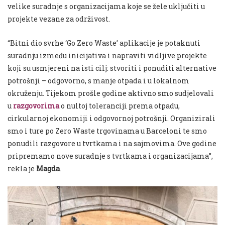
velike suradnje s organizacijama koje se žele uključiti u
projekte vezane za održivost.
“Bitni dio svrhe ‘Go Zero Waste’ aplikacije je potaknuti
suradnju između inicijativa i napraviti vidljive projekte
koji su usmjereni na isti cilj: stvoriti i ponuditi alternative
potrošnji – odgovorno, s manje otpada i u lokalnom
okruženju. Tijekom prošle godine aktivno smo sudjelovali
u
razgovorima
o nultoj toleranciji prema otpadu,
cirkularnoj ekonomiji i odgovornoj potrošnji. Organizirali
smo i ture po Zero Waste trgovinama u Barceloni te smo
ponudili razgovore u tvrtkama i na sajmovima. Ove godine
pripremamo nove suradnje s tvrtkama i organizacijama”,
rekla je
Magda
.