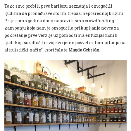
Tako smo probili prvu barijeru neznanja i omogućili
ljudima da pronađu sve što im treba u neposrednoj blizini.
Prije samo godinu dana napravili smo crowdfunding
kampanju koja nam je omogućila prikupljanje novca za
pokretanje prve verzije uz pomoć tima entuzijastičnih
ljudi koji su odlučili svoje vrijeme posvetiti tom pitanju na
altruistički način”, ispričala je
Magda Cebrián
.