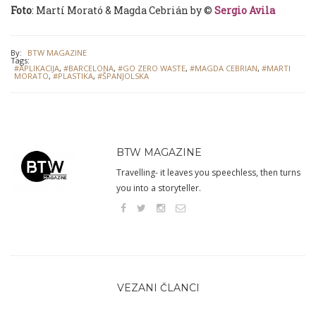
Foto
: Martí Morató & Magda Cebrián by ©
Sergio Avila
By:
BTW MAGAZINE
Tags:
#APLIKACIJA
,
#BARCELONA
,
#GO ZERO WASTE
,
#MAGDA CEBRIAN
,
#MARTI
MORATO
,
#PLASTIKA
,
#ŠPANJOLSKA
BTW MAGAZINE
Travelling- it leaves you speechless, then turns
you into a storyteller.
VEZANI ČLANCI