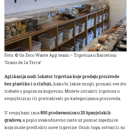
Foto: © Go Zero Waste App team – Trgovina u Barceloni
‘Grans de la Terra’
Aplikacija nudi lokator trgovina koje prodaju proizvode
bez plastike i u rinfuzi,
kako bi lakše mogli pronaći sve što
trebate s popisa za kupovinu. Možete istražiti trgovine u
svojoj blizini ili pretraživati ​​po kategorijama proizvoda.
U svojoj bazi ima
800 prodavaonica u 20 španjolskih
gradova,
a popis svakodnevno raste uz pomoć zajednice
koja može predložiti nove trgovine. Osim toga, ostvarili su