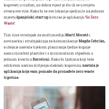
kupovati u rinfuzi, no dobra vijest je što ih se u svijetu
otvara sve više. Kako bi se sve lokacije ujedinile na jednom
mjestu
španjolski start up
kreirao je aplikaciju
‘Go Zero
Waste’
.
Tim čine stručnjak za multimediju
Martí Morató
i
novinarka i stručnjakinja za komunikacije
Magda Cebrián,
a ideja je nastala tijekom planiranja tjedne kupnje
namirnica bez plastike i s minimalnim otpadom u
jednom kvartu u
Barceloni
. Kako bi ljudima koji teže
održivom načinu življenja olakšali kupovinu,
nastala je
aplikacija koja vam pomaže da pronađete zero waste
trgovine.