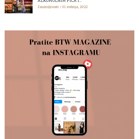
ALKOHOLNIH PIĆA I...
Zanimljivosti
01 svibnja, 2022