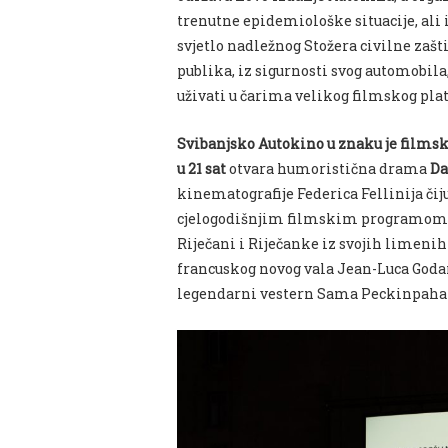
trenutne epidemiološke situacije, ali 
svjetlo nadležnog Stožera civilne zašt
publika, iz sigurnosti svog automobil
uživati u čarima velikog filmskog pla
Svibanjsko Autokino u znaku je films
u 21 sat
otvara humoristična drama
Da
kinematografije Federica Fellinija čij
cjelogodišnjim filmskim programom. Nar
Riječani i Riječanke iz svojih limeni
francuskog novog vala Jean-Luca God
legendarni vestern Sama Peckinpah