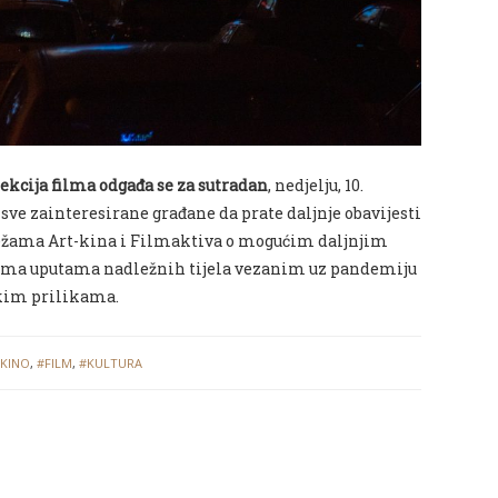
jekcija filma odgađa se za sutradan
, nedjelju, 10.
u sve zainteresirane građane da prate daljnje obavijesti
ežama Art-kina i Filmaktiva o mogućim daljnjim
ema uputama nadležnih tijela vezanim uz pandemiju
skim prilikama.
KINO
,
#FILM
,
#KULTURA