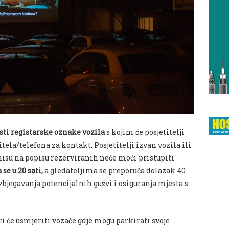
sti registarske oznake vozila
s kojim će posjetitelji
bitela/telefona za kontakt. Posjetitelji izvan vozila ili
nisu na popisu rezerviranih neće moći pristupiti
se u 20 sati,
a gledateljima se preporuča dolazak 40
bjegavanja potencijalnih gužvi i osiguranja mjesta s
i će usmjeriti vozače gdje mogu parkirati svoje