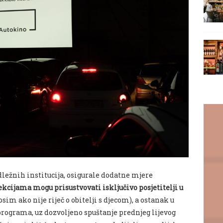
ežnih institucija, osigurale dodatne mjere
ekcijama mogu prisustvovati isključivo posjetitelji u
osim ako nije riječ o obitelji s djecom), a ostanak u
programa, uz dozvoljeno spuštanje prednjeg lijevog