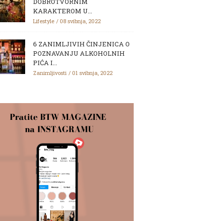
DOBROTVORNIM
KARAKTEROM U...
Lifestyle
08 svibnja, 2022
6 ZANIMLJIVIH ČINJENICA O
POZNAVANJU ALKOHOLNIH
PIĆA I...
Zanimljivosti
01 svibnja, 2022