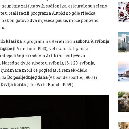
i neupitna zaštita svih sudionika, osigurale su zeleno
ite u realizaciji programa Autokino gdje riječka
a, nakon gotovo dva mjeseca pauze, može ponovno
tna.
kih klasika
, a program na Beretichu u
subotu, 9. svibnja
ngube
(I Vitelloni, 1953), velikana talijanske
u stogodišnjicu rođenja Art-kino obilježava
edne dvije subote u svibnju, 16. i 23. svibnja,
h ljubimaca moći će pogledati i remek-djelo
arda
Do posljednjeg daha (
À bout de souffle, 1960.) i
a
Divlja horda
(The Wild Bunch, 1969.).