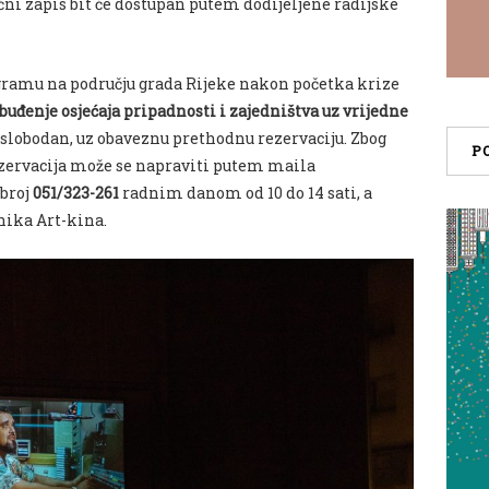
čni zapis bit će dostupan putem dodijeljene radijske
gramu na području grada Rijeke nakon početka krize
buđenje osjećaja pripadnosti i zajedništva uz vrijedne
e slobodan, uz obaveznu prethodnu rezervaciju. Zbog
P
ezervacija može se napraviti putem maila
 broj
051/323-261
radnim danom od 10 do 14 sati, a
nika Art-kina.