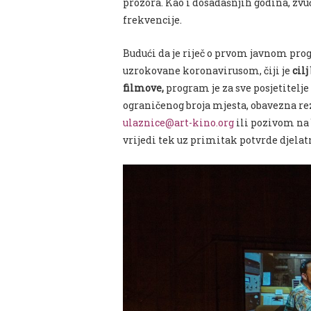
prozora. Kao i dosadašnjih godina, zvu
frekvencije.
Budući da je riječ o prvom javnom pro
uzrokovane koronavirusom, čiji je
cilj
filmove,
program je za sve posjetitelj
ograničenog broja mjesta, obavezna r
ulaznice@art-kino.org
ili pozivom na
vrijedi tek uz primitak potvrde djelat