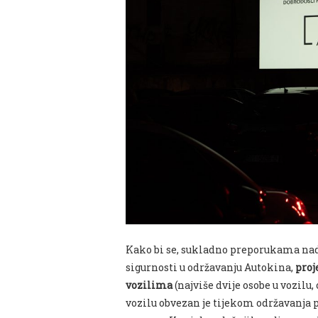
Kako bi se, sukladno preporukama nadl
sigurnosti u održavanju Autokina,
proj
vozilima
(najviše dvije osobe u vozilu, 
vozilu obvezan je tijekom održavanja 