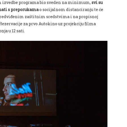
kom izvedbe programa bio sveden na minimum,
svi su
znati s preporukama
o socijalnom distanciranju te će
 predviđenim zaštitnim sredstvima i na propisnoj
Rezervacije za prvo Autokino uz projekciju filma
nja u 12 sati.