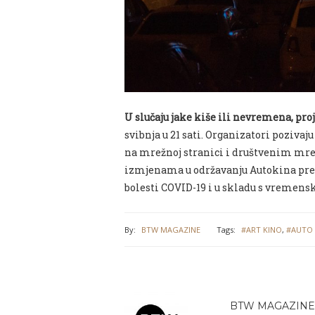
U slučaju jake kiše ili nevremena, pro
svibnja u 21 sati. Organizatori pozivaj
na mrežnoj stranici i društvenim mr
izmjenama u održavanju Autokina pr
bolesti COVID-19 i u skladu s vremen
By:
BTW MAGAZINE
Tags:
#ART KINO
,
#AUTO 
BTW MAGAZINE