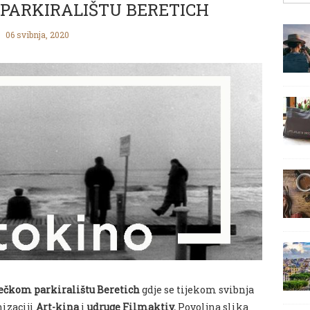
 PARKIRALIŠTU BERETICH
06 svibnja, 2020
ječkom parkiralištu Beretich
gdje se tijekom svibnja
izaciji
Art-kina
i
udruge Filmaktiv.
Povoljna slika