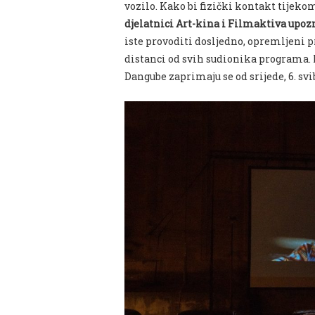
vozilo. Kako bi fizički kontakt tije
djelatnici Art-kina i Filmaktiva upo
iste provoditi dosljedno, opremljeni
distanci od svih sudionika programa. 
Dangube zaprimaju se od srijede, 6. svib