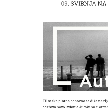
09. SVIBNJA NA
Filmsko platno ponovno se diže na
ri
održava novo izdanje Autokina, u organ