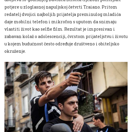
potjere u zloglasnoj napuljskoj četvrti Traiano. Pritom
redatelj dvojici najboljih prijatelja preminulog mladića
daje mobilni telefon i mikrofon s uputom da snimaju
vlastiti život kao selfie film. Rezultat je impresivan i
zabavan kolaž o adolescenciji, čvrstom prijateljstvu i životu
u kojem budućnost često određuje društveno i obiteljsko
okruženje.