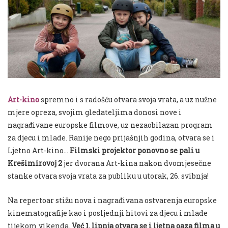
Art-kino
spremno i s radošću otvara svoja vrata, a uz nužne
mjere opreza, svojim gledateljima donosi nove i
nagrađivane europske filmove, uz nezaobilazan program
za djecu i mlade. Ranije nego prijašnjih godina, otvara se i
Ljetno Art-kino…
Filmski projektor ponovno se pali u
Krešimirovoj 2
jer dvorana Art-kina nakon dvomjesečne
stanke otvara svoja vrata za publiku u utorak, 26. svibnja!
Na repertoar stižu nova i nagrađivana ostvarenja europske
kinematografije kao i posljednji hitovi za djecu i mlade
tijekom vikenda.
Već 1. lipnja otvara se i ljetna oaza filma u