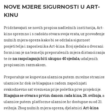
NOVE MJERE SIGURNOSTI U ART-
KINU
Pridržavajući se novih propisa nadležnih institucija, Art-
kino spremno i s radošću otvara svoja vrata, uz provođenje
nužnih mjera opreza kako bi se održala sigurnost
posjetitelja i zaposlenika Art-kina. Broj sjedala u dvorani
formiran je na temelju preporučenih mjera distanciranja
te će
na raspolaganju biti ukupno 40 sjedala
, udaljenih
propisanim razmakom.
Preporučuje se kupovina ulaznica putem mrežne stranice
ulaznice.hr dok će blagajna s radom započinjati
svakodnevno sat vremena prije početka prve projekcije.
Blagajna se otvara s prvim danom rada kina, 26. svibnja
, a
ulaznice putem platforme ulaznice.hr dostupne su od 21.
svibnja. Zbog nužnih mjera opreza, djelatnici
Art-kina