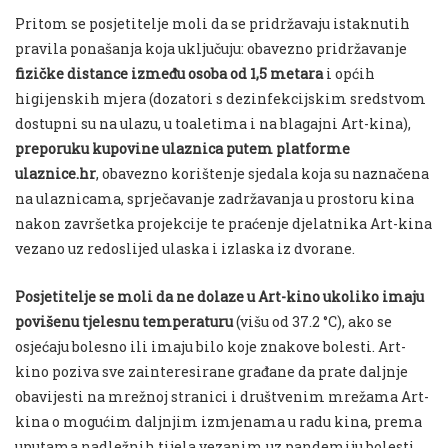
Pritom se posjetitelje moli da se pridržavaju istaknutih
pravila ponašanja koja uključuju: obavezno pridržavanje
fizičke distance između osoba od 1,5 metara
i općih
higijenskih mjera (dozatori s dezinfekcijskim sredstvom
dostupni su na ulazu, u toaletima i na blagajni Art-kina),
preporuku kupovine ulaznica putem platforme
ulaznice.hr
, obavezno korištenje sjedala koja su naznačena
na ulaznicama, sprječavanje zadržavanja u prostoru kina
nakon završetka projekcije te praćenje djelatnika Art-kina
vezano uz redoslijed ulaska i izlaska iz dvorane.
Posjetitelje se moli da ne dolaze u Art-kino ukoliko imaju
povišenu tjelesnu temperaturu
(višu od 37.2 °C), ako se
osjećaju bolesno ili imaju bilo koje znakove bolesti. Art-
kino poziva sve zainteresirane građane da prate daljnje
obavijesti na mrežnoj stranici i društvenim mrežama Art-
kina o mogućim daljnjim izmjenama u radu kina, prema
uputama nadležnih tijela vezanim uz pandemiju bolesti