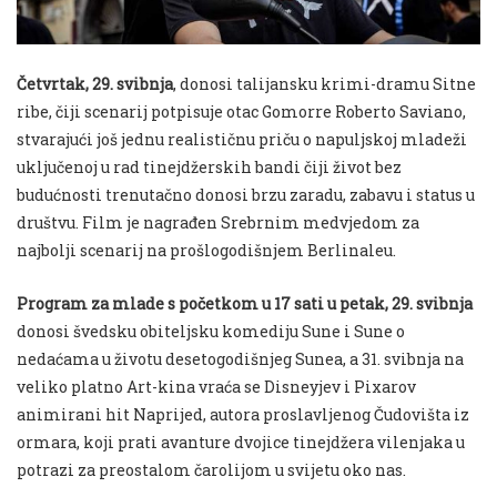
Četvrtak, 29. svibnja
, donosi talijansku krimi-dramu Sitne
ribe, čiji scenarij potpisuje otac Gomorre Roberto Saviano,
stvarajući još jednu realističnu priču o napuljskoj mladeži
uključenoj u rad tinejdžerskih bandi čiji život bez
budućnosti trenutačno donosi brzu zaradu, zabavu i status u
društvu. Film je nagrađen Srebrnim medvjedom za
najbolji scenarij na prošlogodišnjem Berlinaleu.
Program za mlade s početkom u 17 sati u petak, 29. svibnja
donosi švedsku obiteljsku komediju Sune i Sune o
nedaćama u životu desetogodišnjeg Sunea, a 31. svibnja na
veliko platno Art-kina vraća se Disneyjev i Pixarov
animirani hit Naprijed, autora proslavljenog Čudovišta iz
ormara, koji prati avanture dvojice tinejdžera vilenjaka u
potrazi za preostalom čarolijom u svijetu oko nas.