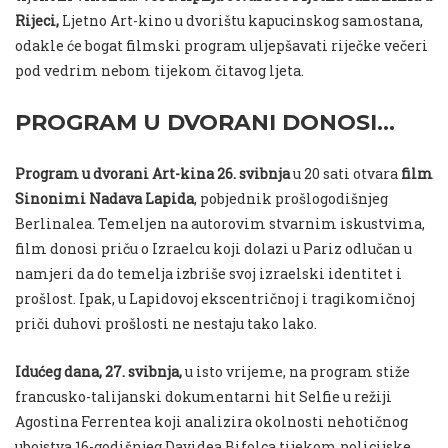
Rijeci,
Ljetno Art-kino u dvorištu kapucinskog samostana,
odakle će bogat filmski program uljepšavati riječke večeri
pod vedrim nebom tijekom čitavog ljeta.
PROGRAM U DVORANI DONOSI…
Program u dvorani Art-kina 26. svibnja
u 20 sati otvara
film
Sinonimi Nadava Lapida
, pobjednik prošlogodišnjeg
Berlinalea. Temeljen na autorovim stvarnim iskustvima,
film donosi priču o Izraelcu koji dolazi u Pariz odlučan u
namjeri da do temelja izbriše svoj izraelski identitet i
prošlost. Ipak, u Lapidovoj ekscentričnoj i tragikomičnoj
priči duhovi prošlosti ne nestaju tako lako.
Idućeg dana, 27. svibnja,
u isto vrijeme, na program stiže
francusko-talijanski dokumentarni hit Selfie u režiji
Agostina Ferrentea koji analizira okolnosti nehotičnog
ubojstva 16-godišnjeg Davidea Bifolca tijekom policijske