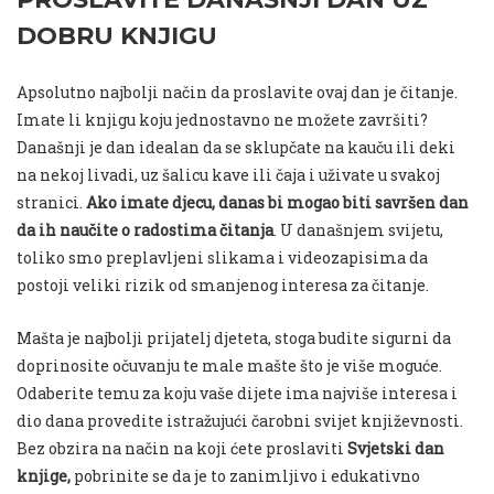
DOBRU KNJIGU
Apsolutno najbolji način da proslavite ovaj dan je čitanje.
Imate li knjigu koju jednostavno ne možete završiti?
Današnji je dan idealan da se sklupčate na kauču ili deki
na nekoj livadi, uz šalicu kave ili čaja i uživate u svakoj
stranici.
Ako imate djecu, danas bi mogao biti savršen dan
da ih naučite o radostima čitanja
. U današnjem svijetu,
toliko smo preplavljeni slikama i videozapisima da
postoji veliki rizik od smanjenog interesa za čitanje.
Mašta je najbolji prijatelj djeteta, stoga budite sigurni da
doprinosite očuvanju te male mašte što je više moguće.
Odaberite temu za koju vaše dijete ima najviše interesa i
dio dana provedite istražujući čarobni svijet književnosti.
Bez obzira na način na koji ćete proslaviti
Svjetski dan
knjige,
pobrinite se da je to zanimljivo i edukativno