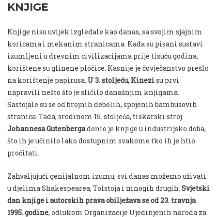
KNJIGE
Knjige nisu uvijek izgledale kao danas, sa svojim sjajnim
koricama i mekanim stranicama. Kada su pisani sustavi
izumljeni u drevnim civilizacijama prije tisuću godina,
korištene su glinene pločice. Kasnije je čovječanstvo prešlo
na korištenje papirusa.
U 3. stoljeću, Kinezi
su prvi
napravili nešto što je sličilo današnjim knjigama.
Sastojale su se od brojnih debelih, spojenih bambusovih
stranica. Tada, sredinom 15. stoljeća, tiskarski stroj
Johannesa Gutenberga
donio je knjige u industrijsko doba,
što ih je učinilo lako dostupnim svakome tko ih je htio
pročitati.
Zahvaljujući genijalnom izumu, svi danas možemo uživati
u djelima Shakespearea, Tolstoja i mnogih drugih.
Svjetski
dan knjige i autorskih prava obilježava se od 23. travnja
1995. godine
, odlukom Organizacije Ujedinjenih naroda za