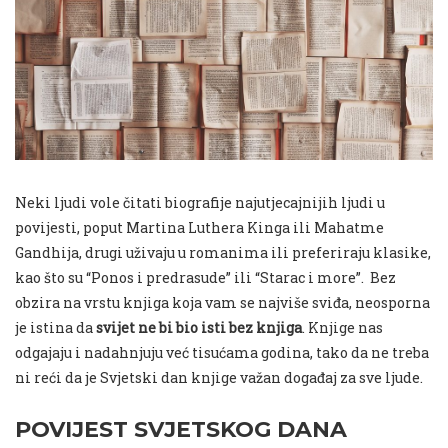
Neki ljudi vole čitati biografije najutjecajnijih ljudi u
povijesti, poput Martina Luthera Kinga ili Mahatme
Gandhija, drugi uživaju u romanima ili preferiraju klasike,
kao što su “Ponos i predrasude” ili “Starac i more”. Bez
obzira na vrstu knjiga koja vam se najviše sviđa, neosporna
je istina da
svijet ne bi bio isti bez knjiga
. Knjige nas
odgajaju i nadahnjuju već tisućama godina, tako da ne treba
ni reći da je Svjetski dan knjige važan događaj za sve ljude.
POVIJEST SVJETSKOG DANA