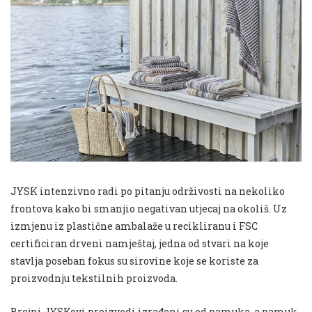
JYSK intenzivno radi po pitanju održivosti na nekoliko
frontova kako bi smanjio negativan utjecaj na okoliš. Uz
izmjenu iz plastične ambalaže u recikliranu i FSC
certificiran drveni namještaj, jedna od stvari na koje
stavlja poseban fokus su sirovine koje se koriste za
proizvodnju tekstilnih proizvoda.
Brojni JYSKovi proizvodi izrađeni su od pamuka, a pamuk