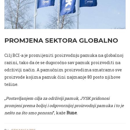
PROMJENA SEKTORA GLOBALNO
Cilj BCI-a je promijeniti proizvodnju pamuka na globalnoj
razini, tako da će se dugoročno sav pamuk proizvoditi na
održiviji način. A pamučnim proizvodima smatramo sve
proizvode kojima pamuk čini najmanje 80 posto njihove
težine.
„
Postavljanjem cilja za održiviji pamuk, JYSK pridonosi
promjeni prema boljoj i odgovornijoj proizvodnji pamuka i to je
nešto na što smo ponosni
“, kaže
Rune
.