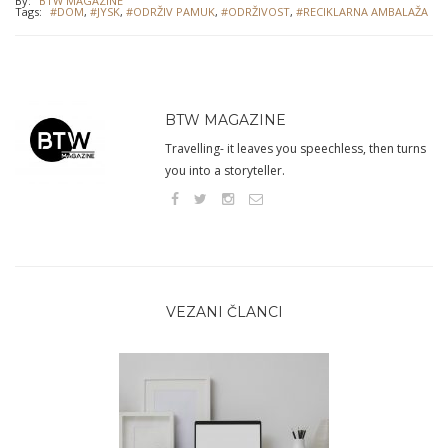
By:
BTW MAGAZINE
Tags:
#DOM
,
#JYSK
,
#ODRŽIV PAMUK
,
#ODRŽIVOST
,
#RECIKLARNA AMBALAŽA
BTW MAGAZINE
Travelling- it leaves you speechless, then turns
you into a storyteller.
VEZANI ČLANCI