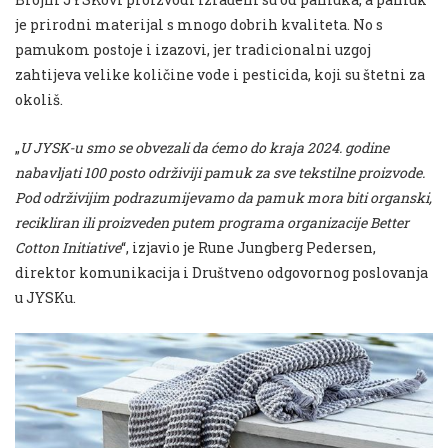
je prirodni materijal s mnogo dobrih kvaliteta. No s
pamukom postoje i izazovi, jer tradicionalni uzgoj
zahtijeva velike količine vode i pesticida, koji su štetni za
okoliš.
„
U JYSK-u smo se obvezali da ćemo do kraja 2024. godine
nabavljati 100 posto održiviji pamuk za sve tekstilne proizvode.
Pod održivijim podrazumijevamo da pamuk mora biti organski,
recikliran ili proizveden putem programa organizacije Better
Cotton Initiative
“, izjavio je Rune Jungberg Pedersen,
direktor komunikacija i Društveno odgovornog poslovanja
u JYSKu.