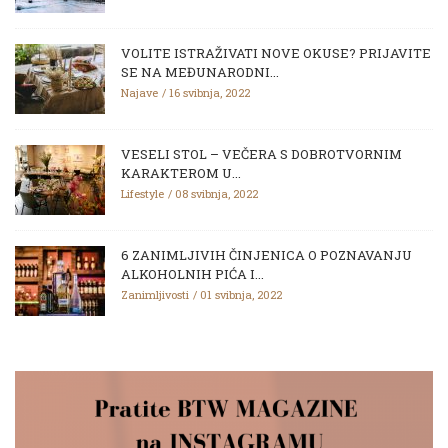
VOLITE ISTRAŽIVATI NOVE OKUSE? PRIJAVITE
SE NA MEĐUNARODNI...
Najave
16 svibnja, 2022
VESELI STOL – VEČERA S DOBROTVORNIM
KARAKTEROM U...
Lifestyle
08 svibnja, 2022
6 ZANIMLJIVIH ČINJENICA O POZNAVANJU
ALKOHOLNIH PIĆA I...
Zanimljivosti
01 svibnja, 2022