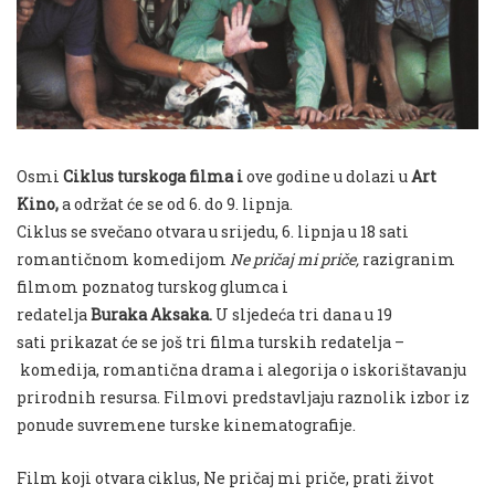
Osmi
Ciklus turskoga filma i
ove godine u dolazi u
Art
Kino,
a održat će se od 6. do 9. lipnja.
Ciklus se svečano otvara u srijedu, 6. lipnja u 18 sati
romantičnom komedijom
Ne pričaj mi priče,
razigranim
filmom poznatog turskog glumca i
redatelja
Buraka Aksaka.
U sljedeća tri dana u 19
sati prikazat će se još tri filma turskih redatelja –
komedija, romantična drama i alegorija o iskorištavanju
prirodnih resursa. Filmovi predstavljaju raznolik izbor iz
ponude suvremene turske kinematografije.
Film koji otvara ciklus,
Ne pričaj mi priče
, prati život