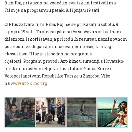
film
Raj
, prikazan na vodećim svjetskim festivalima.
Film je na programu u petak, 8. lipnja u 19 sati.
Ciklus zatvara film
Riba
, koji će se prikazati u subotu, 9.
lipnja u 19 sati. Ta alegorijska priča suočava s aktualnom
dilemom iskorištavanja prirodnih resursa i neminovnom
potrebom za dugotrajnim očuvanjem našeg krhkog
ekosustava.
Ulaz je slobodan na program u
cijelosti.
Program provodi
Art-kino
u suradnji s Hrvatsko-
turskim društvom Rijeka, Institutom Yunus Emre i
Veleposlanstvom Republike Turske u Zagrebu.
Više
na
www.art-kino.org