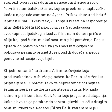
sramežljivog vozača dolmuša, inače omiljenog u svojoj
četvrti, istambulskoj Surici, koji se preokrene naglavačke
kada u njega uđe zamamna Ayperi. Prikazuje se u srijedu, 6.
lipnja u 18 sati.
U četvrtak, 7. lipnja u 19 sati na rasporedu je
film
Rehe Erdema
Majko
,
bojim se
. Sagledavajući
sveukupnost ljudskog iskustva film nam donosi priču o
Aliju koji pod čudnim okolnostima gubi pamćenje. Poput
djeteta, on ponovno otkriva što znači biti čovjekom,
pokušava ne samo prisjetiti se prošlih događaja, nego i
ponovno istražuje svoje tijelo.
Slijedi romantična drama
Volim te, čovječe
koja
prati svakodnevicu bivšeg glazbenika Berka u druženju s
prijateljima i ribolovu. Iako ga neprestano upoznaju sa
ženama, Berk se ne doima zainteresiranim. No, kada
jednom prilikom čuje Ezel, ženu koju je spasio od utapanja,
kako pjeva, to ga potakne da se vrati glazbi i suoči s drugim
teškim izborima. Redatelj
Biray
Dalkiran
snimio je i