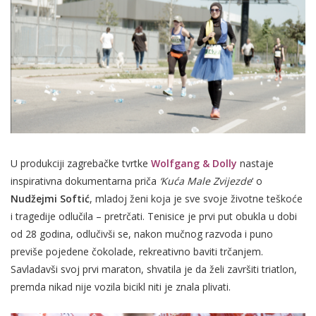
U produkciji zagrebačke tvrtke
Wolfgang & Dolly
nastaje
inspirativna dokumentarna priča
‘
Kuća Male Zvijezde
‘ o
Nudžejmi Softić
, mladoj ženi koja je sve svoje životne teškoće
i tragedije odlučila – pretrčati. Tenisice je prvi put obukla u dobi
od 28 godina, odlučivši se, nakon mučnog razvoda i puno
previše pojedene čokolade, rekreativno baviti trčanjem.
Savladavši svoj prvi maraton, shvatila je da želi završiti triatlon,
premda nikad nije vozila bicikl niti je znala plivati.