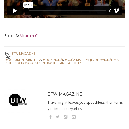
Foto
: ©
Vitamin C
By:
BTW MAGAZINE
Tags:
#DOKUMENTARNI FILM
,
#IRON NUDŽI
,
#KUĆA MALE ZVIJEZDE
,
#NUDŽEJMA
SOFTIĆ
,
#TAMARA BABUN
,
#WOLFGANG & DOLLY
BTW MAGAZINE
Travelling- it leaves you speechless, then turns
you into a storyteller.