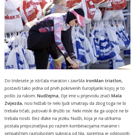
Do tridesete je istrčala maraton i završila
IronMan triatlon,
postavši tako jedna od prvih pokrivenih Europljanki kojoj je to
pošlo za rukom.
Nudžejma
, čije ime u prijevodu znači
Mala
Zvijezda
, nosi hidžab te neki ljudi smatraju da zbog toga ne bi
trebala trčati, putovati ili družiti se. Neki misle da ga uopće ne bi
trebala nositi. Bez dlake na jeziku Nudži, koja je na utrkama
postala prepoznatljiva po raznim kombinacijama marame i
simpatičnim raznobojnim suknjica od tila, spremna je odgovoriti