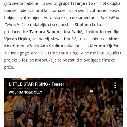
igru života nabolje – u svojoj
grupi Trčanje i to (TiTo)
okuplja
obične ljude svih profila i pomaže im da svoj život učine ljepšim,
boljim i kvalitetnijim. Autorsku ekipu dokumentarca
‘Kuća Male
Zvijezde’
čine redateljica i scenaristica
Slađana Lučić,
producentice
Tamara Babun
i
Una Radić,
direktor fotografije
Vjeran Hrpka,
snimatelj Mirsad Hodžić, tonski snimatelj
Almir
Kozić,
montažerka
Ana Štulina
i skladateljica
Merima Ključo.
Na Indiegogo stranici
Little Star
Rising
i vi se možete uključiti u
projekt u fazi postprodukcije te postati dio ove lijepe filmske
priče.