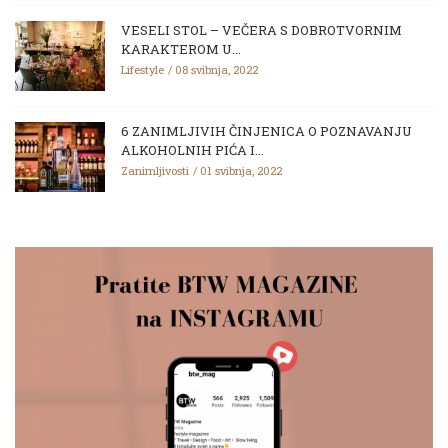
VESELI STOL – VEČERA S DOBROTVORNIM
KARAKTEROM U...
Lifestyle
08 svibnja, 2022
6 ZANIMLJIVIH ČINJENICA O POZNAVANJU
ALKOHOLNIH PIĆA I...
Zanimljivosti
01 svibnja, 2022