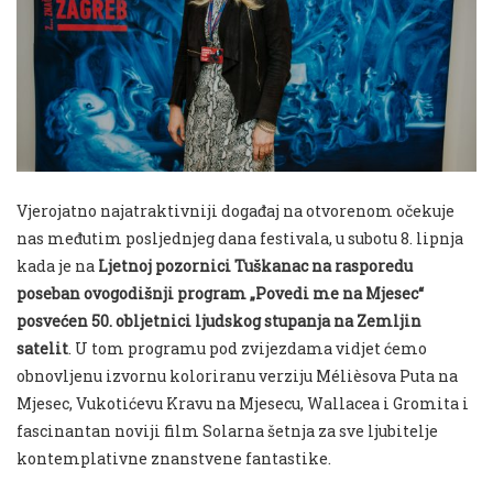
Vjerojatno najatraktivniji događaj na otvorenom očekuje
nas međutim posljednjeg dana festivala, u subotu 8. lipnja
kada je na
Ljetnoj pozornici Tuškanac na rasporedu
poseban ovogodišnji program „Povedi me na Mjesec“
posvećen 50. obljetnici ljudskog stupanja na Zemljin
satelit
. U tom programu pod zvijezdama vidjet ćemo
obnovljenu izvornu koloriranu verziju Mélièsova Puta na
Mjesec, Vukotićevu Kravu na Mjesecu, Wallacea i Gromita i
fascinantan noviji film Solarna šetnja za sve ljubitelje
kontemplativne znanstvene fantastike.