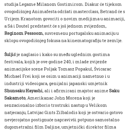
studija Legame Milanom Gostimirom. Diakur će tijekom
ovogodišnjeg Animafesta održati masterclass, Betrand će s
Urijem Kranotom govoriti o novim medijima u animaciji,
a Sá i Doutel predstavit će s još jednom zvijezdom,
Reginom Pessoom
, suvremenu portugalsku animaciju u
sklopu ovogodišnjeg fokusa na kinematografiju te zemlje.
Šuljić
je naglasio i kako su među uglednim gostima
festivala, kojih je ove godine 240, i mlade zvijezde
animacijske scene Poljak Tomasz Popakul, Švicarac
Michael Frei koji se osim u animaciji nametnuo i u
industriji videoigara, genijalni japanski umjetnik
Shunsaku Hayashi
, ali i afirmirani majstor anime
Saku
Sakamoto
, Amerikanac John Morena koji je
senzacionalno izborio trostruki nastup u Velikom
natjecanju, Latvijac Gints Zilbalodis koji je ostvario gotovo
nevjerojatno postignuće napravivši potpuno samostalno
dugometražni film Daljine, umjetnički direktor filma