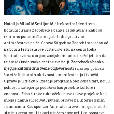
Natalija Mikulić Smiljanić
, direktorica Identiteta i
komuniciranja Zagrebačke banke, istaknula je kako su
iznimno ponosni što mogu biti dio predivne
Animafestove priče. Gotovo 50 godina Zagreb ima jedan od
najboljih festivala ove vrste u svijetu, na čemu treba
čestitati svima u organizacijskom lancu i zaželjeti im da
taj imidž bude svake godine sve bolji.
Zagrebačka banka
njeguje kulturu društvene odgovornosti
i nastoji poticati
što više kulturnih aktivnosti, manifestacija i izložbi.
Upravo je u tijeku 6. izdanje programa Moj Zaba Start, koji u
jednoj od kategorija podržava baš projekte kulture i
znanosti. Zaba široke ruke očekuje sve takve projekte koji
mogu s nama surađivati putem prijave na internetskim
stranicama. Kao sponzor Animafesta ove smo godine bili
uistinu kreativni i iskoristit ćemo sve prilike, pogotovo