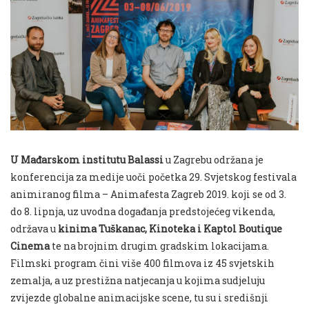
U Mađarskom institutu Balassi
u Zagrebu održana je
konferencija za medije uoči početka 29. Svjetskog festivala
animiranog filma – Animafesta Zagreb 2019. koji se od 3.
do 8. lipnja, uz uvodna događanja predstojećeg vikenda,
održava u
kinima Tuškanac, Kinoteka i Kaptol Boutique
Cinema
te na brojnim drugim gradskim lokacijama.
Filmski program čini više 400 filmova iz 45 svjetskih
zemalja, a uz prestižna natjecanja u kojima sudjeluju
zvijezde globalne animacijske scene, tu su i središnji