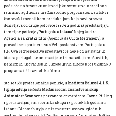
podsjeća na hrvatsku animacijsku scenu (mala sredina s
iznimno agilnom i međunarodno prepoznatom, stilski i
žanrovski raznolikom produkcijom koja novi procvat
doživljava od druge polovice 1990-ih godina) predstavljaju
temeljne poticaje
„Portugalu u fokusu“
kojeg kurira
Agencija za kratki film (Agência da Curta Metragem), a
provodi se u partnerstvu s Veleposlanstvom Portugala u
HR. Ova retrospektiva predstavit će neke od najsjajnijih
bisera portugalske animacije te tri naraštaja maštovitih,
nemirnih, inovacijskih i uzbudljivih autora kroz ukupno 3
programa i 22 raznolika filma.
Što se tiče profesionalne ponude,
u Institutu Balassi 4. i. 5.
lipnja odvija se šesti Međunarodni znanstveni skup
Animafest Scanner
s pozvanom govornicom Jayne Pilling
i predstavljanjem zbornika skupa iz proteklih godina u
izdanju Bloomsburyja, a niz masterclassova uglednih
gostiju zbivat će se u KIC-u. Svi programi Animafest PRO-a