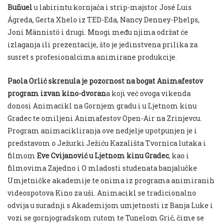
Buñuel
u labirintu kornjača i strip-majstor José Luis
Ágreda, Gerta Xhelo iz TED-Eda, Nancy Denney-Phelps,
Joni Männistö i drugi. Mnogi među njima održat će
izlaganja ili prezentacije, što je jedinstvena prilika za
susret s profesionalcima animirane produkcije.
Paola Orlić skrenula je pozornost na bogat Animafestov
program izvan kino-dvoran
a koji već ovoga vikenda
donosi Animacikl na Gornjem gradu i u Ljetnom kinu
Gradec te omiljeni Animafestov Open-Air na Zrinjevcu.
Program animacikliranja ove nedjelje upotpunjen je i
predstavom o Ježurki Ježiću Kazališta Tvornica lutaka i
filmom
Eve Cvijanović u Ljetnom kinu Gradec
, kao i
filmovima Zajedno i O mladosti studenata banjalučke
Umjetničke akademije te onima iz programa animiranih
videospotova Kino za uši. Animacikl se tradicionalno
odvija u suradnji s Akademijom umjetnosti iz Banja Luke i
vozi se gornjogradskom rutom te Tunelom Grič, čime se