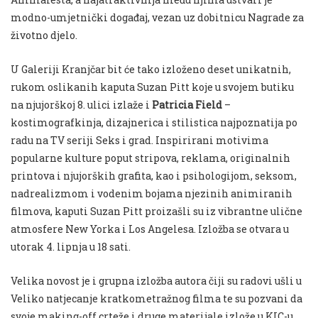
modno-umjetnički događaj, vezan uz dobitnicu Nagrade za
životno djelo.
U Galeriji Kranjčar bit će tako izloženo deset unikatnih,
rukom oslikanih kaputa Suzan Pitt koje u svojem butiku
na njujorškoj 8. ulici izlaže i
Patricia Field
–
kostimografkinja, dizajnerica i stilistica najpoznatija po
radu na TV seriji Seks i grad. Inspirirani motivima
popularne kulture poput stripova, reklama, originalnih
printova i njujorških grafita, kao i psihologijom, seksom,
nadrealizmom i vodenim bojama njezinih animiranih
filmova, kaputi Suzan Pitt proizašli su iz vibrantne ulične
atmosfere New Yorka i Los Angelesa. Izložba se otvara u
utorak 4. lipnja u 18 sati.
Velika novost je i grupna izložba autora čiji su radovi ušli u
Veliko natjecanje kratkometražnog filma te su pozvani da
svoje making-off crteže i druge materijale izlože u KIC-u