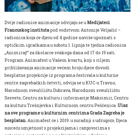
Dvije radionice animacije odvijaju se u
Medijateci
Francuskog instituta
pod vodstvom Antonije Veljačić –
radionica koja će djecu od 4 godine naviše upoznati s
optičkim igračkama u subotu 1. lipnja te tjedna radionica
„Animiraj!“ za školarce svakoga dana od 17 do 19 sati.
Program Animafest u Vašem kvartu, koji s ciljem
približavanja animacije većem broju djece dovodi
besplatne projekcije iz programa festivala u kulturne
centre zagrebačkih četvrti, odvija se u KUC-u Travno,
Narodnom sveučilištu Dubrava, Narodnom sveučilištu
Sesvete, Centru za kulturu i informacije Maksimir, Centru
za kulturu Trešnjevka i Kulturnom centru Peščenica.
Ulaz
na sve programe u kulturnim centrima Grada Zagreba je
besplatan.
Animafest će i 2019. u suradnji s udrugom Djeca
susreću umjetnost s projekcijama i razgovorima s