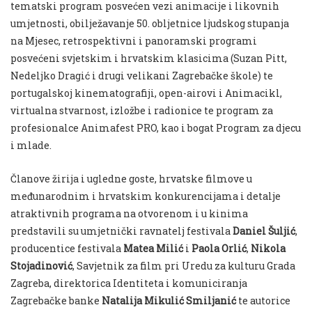
tematski program posvećen vezi animacije i likovnih
umjetnosti, obilježavanje 50. obljetnice ljudskog stupanja
na Mjesec, retrospektivni i panoramski programi
posvećeni svjetskim i hrvatskim klasicima (Suzan Pitt,
Nedeljko Dragić i drugi velikani Zagrebačke škole) te
portugalskoj kinematografiji, open-airovi i Animacikl,
virtualna stvarnost, izložbe i radionice te program za
profesionalce Animafest PRO, kao i bogat Program za djecu
i mlade.
Članove žirija i ugledne goste, hrvatske filmove u
međunarodnim i hrvatskim konkurencijama i detalje
atraktivnih programa na otvorenom i u kinima
predstavili su umjetnički ravnatelj festivala
Daniel Šuljić
,
producentice festivala
Matea Milić
i
Paola Orlić
,
Nikola
Stojadinović
, Savjetnik za film pri Uredu za kulturu Grada
Zagreba, direktorica Identiteta i komuniciranja
Zagrebačke banke
Natalija Mikulić Smiljanić
te autorice