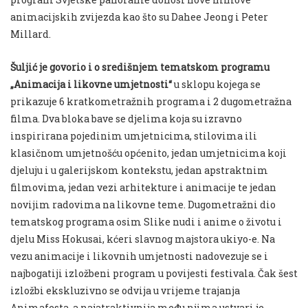
animacijskih zvijezda kao što su Dahee Jeong i Peter
Millard.
Šuljić je govorio i o središnjem tematskom programu
„Animacija i likovne umjetnosti“
u sklopu kojega se
prikazuje 6 kratkometražnih programa i 2 dugometražna
filma. Dva bloka bave se djelima koja su izravno
inspirirana pojedinim umjetnicima, stilovima ili
klasičnom umjetnošću općenito, jedan umjetnicima koji
djeluju i u galerijskom kontekstu, jedan apstraktnim
filmovima, jedan vezi arhitekture i animacije te jedan
novijim radovima na likovne teme. Dugometražni dio
tematskog programa osim Slike nudi i anime o životu i
djelu Miss Hokusai, kćeri slavnog majstora ukiyo-e. Na
vezu animacije i likovnih umjetnosti nadovezuje se i
najbogatiji izložbeni program u povijesti festivala. Čak šest
izložbi ekskluzivno se odvija u vrijeme trajanja
Animafesta, a najatraktivnija među njima ustvari je