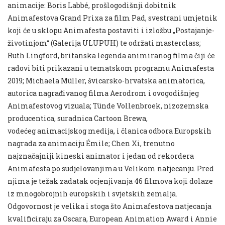
animacije: Boris Labbé, prošlogodišnji dobitnik
Animafestova Grand Prixa za film Pad, svestrani umjetnik
koji će u sklopu Animafesta postaviti i izložbu „Postajanje-
životinjom“ (Galerija ULUPUH) te održati masterclass;
Ruth Lingford, britanska legenda animiranog filma čiji će
radovi biti prikazani u tematskom programu Animafesta
2019; Michaela Müller, švicarsko-hrvatska animatorica,
autorica nagrađivanog filma Aerodrom i ovogodišnjeg
Animafestovog vizuala; Tünde Vollenbroek, nizozemska
producentica, suradnica Cartoon Brewa,
vodećeg animacijskog medija, i članica odbora Europskih
nagrada za animaciju Émile; Chen Xi, trenutno
najznačajniji kineski animator i jedan od rekordera
Animafesta po sudjelovanjima u Velikom natjecanju. Pred
njima je težak zadatak ocjenjivanja 46 filmova koji dolaze
iz mnogobrojnih europskih i svjetskih zemalja.
Odgovornost je velika i stoga što Animafestova natjecanja
kvalificiraju za Oscara, European Animation Award i Annie