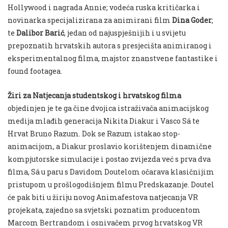
Hollywood i nagrada Annie; vodeća ruska kritičarka i
novinarka specijalizirana za animirani film
Dina Goder
;
te
Dalibor Barić
, jedan od najuspješnijih i u svijetu
prepoznatih hrvatskih autora s presjecišta animiranog i
eksperimentalnog filma, majstor znanstvene fantastike i
found footagea.
Žiri za Natjecanja studentskog i hrvatskog filma
objedinjen je te ga čine dvojica istraživača animacijskog
medija mlađih generacija Nikita Diakur i Vasco Sá te
Hrvat Bruno Razum. Dok se Razum istakao stop-
animacijom, a Diakur proslavio korištenjem dinamične
kompjutorske simulacije i postao zvijezda već s prva dva
filma, Sá u paru s Davidom Doutelom očarava klasičnijim
pristupom u prošlogodišnjem filmu Predskazanje. Doutel
će pak biti u žiriju novog Animafestova natjecanja VR
projekata, zajedno sa svjetski poznatim producentom
Marcom Bertrandom i osnivačem prvog hrvatskog VR