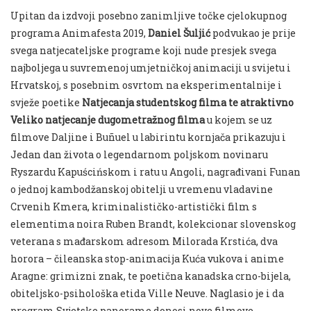
Upitan da izdvoji posebno zanimljive točke cjelokupnog
programa Animafesta 2019,
Daniel Šuljić
podvukao je prije
svega natjecateljske programe koji nude presjek svega
najboljega u suvremenoj umjetničkoj animaciji u svijetu i
Hrvatskoj, s posebnim osvrtom na eksperimentalnije i
svježe poetike
Natjecanja studentskog filma te atraktivno
Veliko natjecanje dugometražnog filma
u kojem se uz
filmove Daljine i Buñuel u labirintu kornjača prikazuju i
Jedan dan života o legendarnom poljskom novinaru
Ryszardu Kapuścińskom i ratu u Angoli, nagrađivani Funan
o jednoj kambodžanskoj obitelji u vremenu vladavine
Crvenih Kmera, kriminalističko-artistički film s
elementima noira Ruben Brandt, kolekcionar slovenskog
veterana s mađarskom adresom Milorada Krstića, dva
horora – čileanska stop-animacija Kuća vukova i anime
Aragne: grimizni znak, te poetična kanadska crno-bijela,
obiteljsko-psihološka etida Ville Neuve. Naglasio je i da
program Svjetske panorame donosi nove filmove