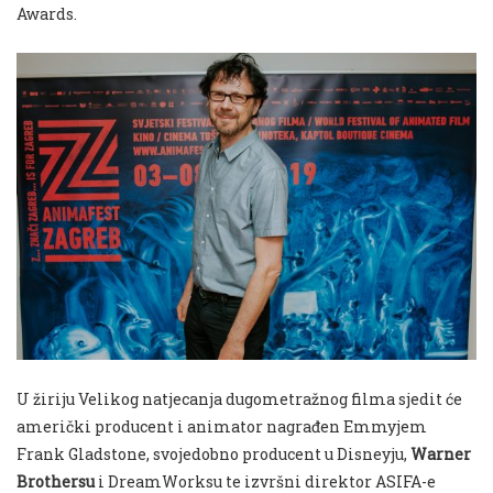
Awards.
U žiriju Velikog natjecanja dugometražnog filma sjedit će
američki producent i animator nagrađen Emmyjem
Frank Gladstone, svojedobno producent u Disneyju,
Warner
Brothersu
i DreamWorksu te izvršni direktor ASIFA-e