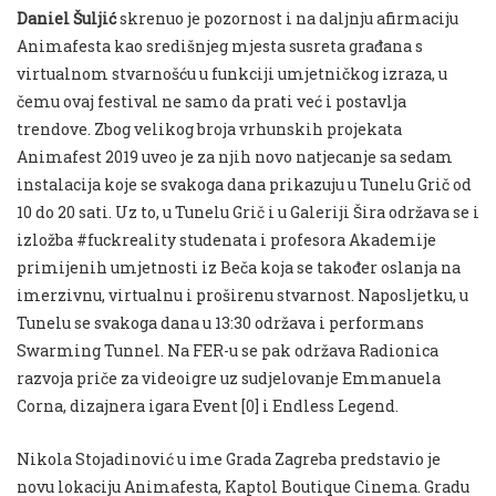
Daniel Šuljić
skrenuo je pozornost i na daljnju afirmaciju
Animafesta kao središnjeg mjesta susreta građana s
virtualnom stvarnošću u funkciji umjetničkog izraza, u
čemu ovaj festival ne samo da prati već i postavlja
trendove. Zbog velikog broja vrhunskih projekata
Animafest 2019 uveo je za njih novo natjecanje sa sedam
instalacija koje se svakoga dana prikazuju u Tunelu Grič od
10 do 20 sati. Uz to, u Tunelu Grič i u Galeriji Šira održava se i
izložba #fuckreality studenata i profesora Akademije
primijenih umjetnosti iz Beča koja se također oslanja na
imerzivnu, virtualnu i proširenu stvarnost. Naposljetku, u
Tunelu se svakoga dana u 13:30 održava i performans
Swarming Tunnel. Na FER-u se pak održava Radionica
razvoja priče za videoigre uz sudjelovanje Emmanuela
Corna, dizajnera igara Event [0] i Endless Legend.
Nikola Stojadinović u ime Grada Zagreba predstavio je
novu lokaciju Animafesta, Kaptol Boutique Cinema. Gradu