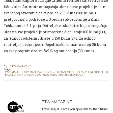
Tuškanac, Kaptol Boutique Cinema i Kinoteka. Festivalske
iskaznice Animate omogućuju ulaz na sve projekcije osim
svečanog otvaranja po cijeni od 250 kuna (200 kuna u
pretprodaji) i podižu se u Uredu za akreditacije u Kinu
Tuškanac od 3. lipnja. Obiteljske iskaznice koje omogućuju
ulaz na sve projekcije primjerene djeci stoje 100 kuna (1+1,
za jednog roditelja i dijete) i 150 kuna (2+1, za jednog
roditelja i dvoje djece). Pojedinačna ulaznica stoji 25 kuna
za sve programe osim Velikog natjecanja (30 kuna).
By:
BTW MAGAZINE
Tags:
#ANIMAFEST 2019
,
#ANIMAFEST ZAGREB
,
#ANIMIRANI FILM
,
#FILM
,
#INSTITUT
BALASSI
,
#KINO TUŠKANAC
,
#KULTURA
,
#PETRA ZLONOGA
BTW MAGAZINE
Travelling- it leaves you speechless, then turns