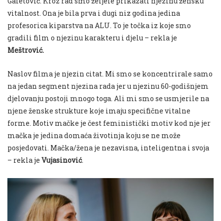
Galetović. Kroz rad smo željele prikazati njezinu žensku
vitalnost. Ona je bila prva i dugi niz godina jedina
profesorica kiparstva na ALU. To je točka iz koje smo
gradili film o njezinu karakteru i djelu – rekla je
Meštrović.
Naslov filma je njezin citat. Mi smo se koncentrirale samo
na jedan segment njezina rada jer u njezinu 60-godišnjem
djelovanju postoji mnogo toga. Ali mi smo se usmjerile na
njene ženske strukture koje imaju specifične vitalne
forme. Motiv mačke je čest feministički motiv kod nje jer
mačka je jedina domaća životinja koju se ne može
posjedovati. Mačka/žena je nezavisna, inteligentna i svoja
– rekla je
Vujasinović
.