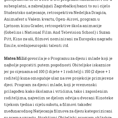
su besplatni, a zahvaljujući Zagrebačkoj banci to su i cijelo
Studentsko natjecanje, retrospektiva Nedeljka Dragića,
Animafest u Vašem kvartu, Open-Airovi, program u
Ljetnom kinu Gradec, retrospektive škola animacije
(Gobelins i National Film And Television School) i Suzan
Pitt, Kino za uši, filmovi nominirani za Europsku nagradu
Emile, srednjoeuropski talenti itd.
Matea Milić
govorila je o Programu za djecu i mlade koji je
najbolje popratiti putem pogodnosti Obiteljske iskaznice
jer po cijenama od 100 (1 dijete + 1 roditelj) i 150 (2 djece + 1
roditelj) kuna omogućuje ulaz na sve projekcije primjerene
djeci. Program za djecu i mlade, koji je vremenski
prilagođen kako školama i vrtićima, tako i zaposlenim
roditeljima, najvećim se djelom odvija u dvorani Kinoteke
tijekom tjedna i cijelu subotu, a filmovi također
međunarodnog Natjecanja filmova za djecu kategorizirani
su prema uzrastu. Atraktivni Obiteljski program uključuje