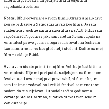
autorima gostovati i na pedijatrijskim odjelima
zagrebačkih bolnica.
Noemi Ribić
govorila je o svom filmu Odrasti u malo drvo
koji se prikazuje u Natjecanju hrvatskog filma. Ja sam
studentica 5. godine animiranog filma na ALU. Film sam
započela 2017. godine i jako sam sretna što sam upala na
Animafest pa ove godine mogu i sudjelovati na festivalu
kao autor, a ne samo kao gledatelj i student. Dođite na moj
film – rekla je
Ribić.
Hvala vam što ste primili moj film. Velika je čast biti na
Animafestu. Nije mi prvi put da sudjelujem na filmskom
festivalu, ali ovo je moj prvi pravi ozbiljni film s kojim
sam iznimno zadovoljna i veliki festival za mene te se
nadam da ću sudjelovati i u nadolazećim godinama –
kazala je Stella Hartman, autorica filma Izvan sebe iz
konkurencije.