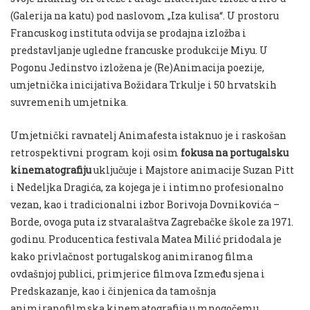
(Galerija na katu) pod naslovom „Iza kulisa“. U prostoru
Francuskog instituta odvija se prodajna izložba i
predstavljanje ugledne francuske produkcije Miyu. U
Pogonu Jedinstvo izložena je (Re)Animacija poezije,
umjetnička inicijativa Božidara Trkulje i 50 hrvatskih
suvremenih umjetnika.
Umjetnički ravnatelj Animafesta istaknuo je i raskošan
retrospektivni program koji osim
fokusa na portugalsku
kinematografiju
uključuje i Majstore animacije Suzan Pitt
i Nedeljka Dragića, za kojega je i intimno profesionalno
vezan, kao i tradicionalni izbor Borivoja Dovnikovića –
Borde, ovoga puta iz stvaralaštva Zagrebačke škole za 1971.
godinu. Producentica festivala Matea Milić pridodala je
kako privlačnost portugalskog animiranog filma
ovdašnjoj publici, primjerice filmova Između sjena i
Predskazanje, kao i činjenica da tamošnja
animiranofilmska kinematografija u mnogočemu