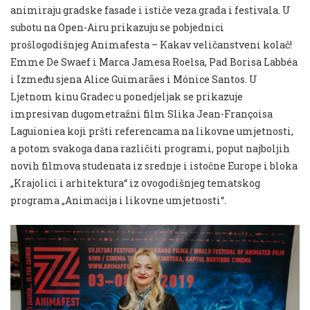
animiraju gradske fasade i ističe veza grada i festivala. U
subotu na Open-Airu prikazuju se pobjednici
prošlogodišnjeg Animafesta – Kakav veličanstveni kolač!
Emme De Swaef i Marca Jamesa Roelsa, Pad Borisa Labbéa
i Između sjena Alice Guimarães i Mónice Santos. U
Ljetnom kinu Gradec u ponedjeljak se prikazuje
impresivan dugometražni film Slika Jean-Françoisa
Laguioniea koji pršti referencama na likovne umjetnosti,
a potom svakoga dana različiti programi, poput najboljih
novih filmova studenata iz srednje i istočne Europe i bloka
„Krajolici i arhitektura“ iz ovogodišnjeg tematskog
programa „Animacija i likovne umjetnosti“.