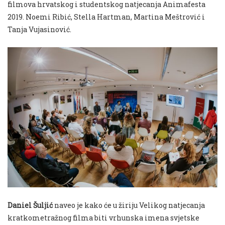
filmova hrvatskog i studentskog natjecanja Animafesta
2019. Noemi Ribić, Stella Hartman, Martina Meštrović i
Tanja Vujasinović.
Daniel Šuljić
naveo je kako će u žiriju Velikog natjecanja
kratkometražnog filma biti vrhunska imena svjetske