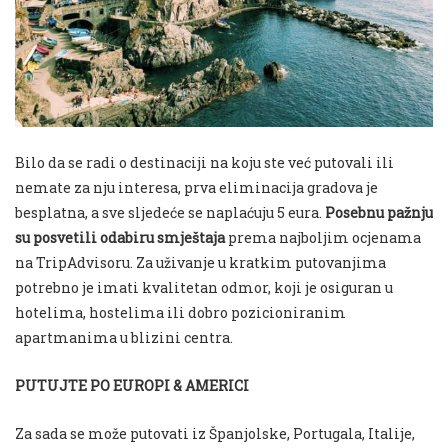
Bilo da se radi o destinaciji na koju ste već putovali ili
nemate za nju interesa, prva eliminacija gradova je
besplatna, a sve sljedeće se naplaćuju 5 eura.
Posebnu pažnju
su posvetili odabiru smještaja
prema najboljim ocjenama
na TripAdvisoru. Za uživanje u kratkim putovanjima
potrebno je imati kvalitetan odmor, koji je osiguran u
hotelima, hostelima ili dobro pozicioniranim
apartmanima u blizini centra.
PUTUJTE PO EUROPI & AMERICI
Za sada se može putovati iz Španjolske, Portugala, Italije,