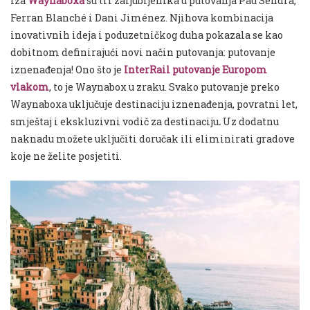
Iza
Waynaboxa
su tri zaljubljenika u putovanja Pau Sendra,
Ferran Blanché i Dani Jiménez. Njihova kombinacija
inovativnih ideja i poduzetničkog duha pokazala se kao
dobitnom definirajući novi način putovanja: putovanje
iznenađenja! Ono što je
InterRail putovanje Europom
vlakom
, to je Waynabox u zraku. Svako putovanje preko
Waynaboxa uključuje destinaciju iznenađenja, povratni let,
smještaj i ekskluzivni vodič za destinaciju
.
Uz dodatnu
naknadu možete uključiti doručak ili eliminirati gradove
koje ne želite posjetiti.