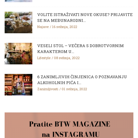
VOLITE ISTRAŽIVATI NOVE OKUSE? PRIJAVITE
SE NA MEĐUNARODNI...
Najave
16 svibnja, 2022
VESELI STOL – VEČERA S DOBROTVORNIM
KARAKTEROM U...
Lifestyle
08 svibnja, 2022
6 ZANIMLJIVIH ČINJENICA O POZNAVANJU
ALKOHOLNIH PIĆA I...
Zanimljivosti
01 svibnja, 2022