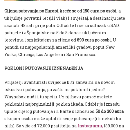
Cijena putovanja po Europi kreće se od 150 eura po osobi
, a
uključuje povratni let (ili vlak) i smještaj, a destinaciju ćete
saznati 48 sati prije puta. Odlučite li se za odlazak u SAD,
putujete iz Španjolske na 5 do 8 dana s uključenim
letovima i smještajem za cijenu
od
690 eura po osob
i. U
ponudi su najpopularniji američki gradovi poput New
Yorka, Chicaga, Los Angelesa i San Francisca.
POKLONI PUTOVANJE IZNENAĐENJA
Prijatelji avanturisti uvijek će biti zahvalni na novom
iskustvu i putovanju, pa zašto ne pokloniti jedno?
Waynabox nudi i tu opciju. Uz njihovu pomoć možete
pokloniti najorginalniji poklon ikada. Odabir je između
uplate cijelog putovanja ili karte u iznosu od
50 do 300 eura
s kojom osoba može uplatiti svoje putovanje (ili nekoliko
njih). Sa više od 72.000 pratitelja na
Instagramu,
189.000 na