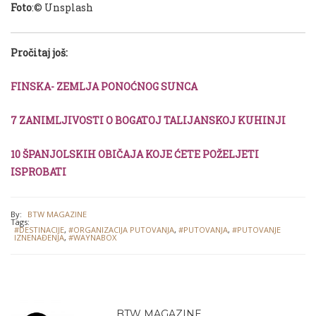
Foto
:© Unsplash
Pročitaj još:
FINSKA- ZEMLJA PONOĆNOG SUNCA
7 ZANIMLJIVOSTI O BOGATOJ TALIJANSKOJ KUHINJI
10 ŠPANJOLSKIH OBIČAJA KOJE ĆETE POŽELJETI
ISPROBATI
By:
BTW MAGAZINE
Tags:
#DESTINACIJE
,
#ORGANIZACIJA PUTOVANJA
,
#PUTOVANJA
,
#PUTOVANJE
IZNENAĐENJA
,
#WAYNABOX
BTW MAGAZINE