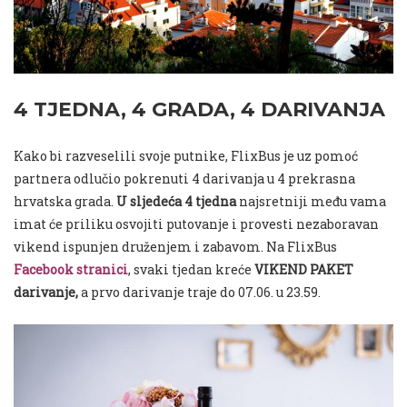
4 TJEDNA, 4 GRADA, 4 DARIVANJA
Kako bi razveselili svoje putnike, FlixBus je uz pomoć
partnera odlučio pokrenuti 4 darivanja u 4 prekrasna
hrvatska grada.
U sljedeća 4 tjedna
najsretniji među vama
imat će priliku osvojiti putovanje i provesti nezaboravan
vikend ispunjen druženjem i zabavom. Na FlixBus
Facebook stranici
, svaki tjedan kreće
VIKEND PAKET
darivanje,
a prvo darivanje traje do 07.06. u 23.59.