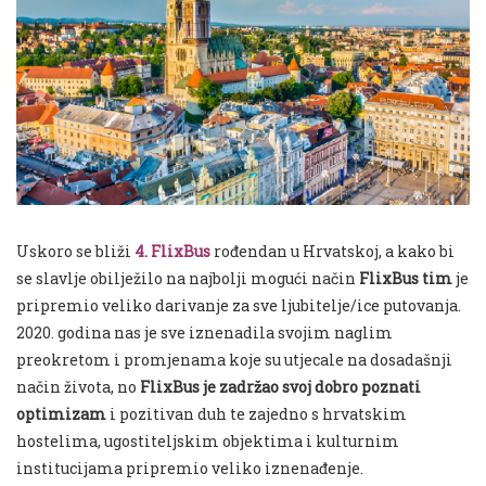
Uskoro se bliži
4. FlixBus
rođendan u Hrvatskoj, a kako bi
se slavlje obilježilo na najbolji mogući način
FlixBus tim
je
pripremio veliko darivanje za sve ljubitelje/ice putovanja.
2020. godina nas je sve iznenadila svojim naglim
preokretom i promjenama koje su utjecale na dosadašnji
način života, no
FlixBus je zadržao svoj dobro poznati
optimizam
i pozitivan duh te zajedno s hrvatskim
hostelima, ugostiteljskim objektima i kulturnim
institucijama pripremio veliko iznenađenje.