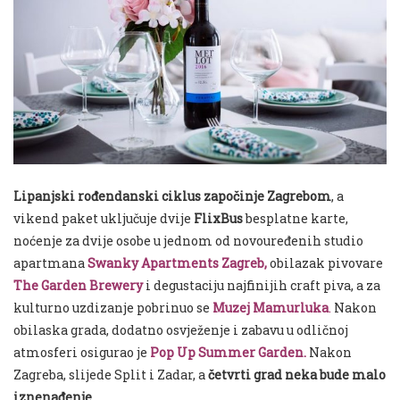
Lipanjski rođendanski ciklus započinje Zagrebom
, a
vikend paket uključuje dvije
FlixBus
besplatne karte,
noćenje za dvije osobe u jednom od novouređenih studio
apartmana
Swanky Apartments Zagreb,
obilazak pivovare
The Garden Brewery
i degustaciju najfinijih craft piva, a za
kulturno uzdizanje pobrinuo se
Muzej Mamurluka
.
Nakon
obilaska grada, dodatno osvježenje i zabavu u odličnoj
atmosferi osigurao je
Pop Up Summer Garden
.
Nakon
Zagreba, slijede Split i Zadar, a
četvrti grad neka bude malo
iznenađenje
.