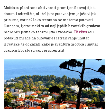
Možda su planirane aktivnosti promijenile svoj tijek,
datum i odredište, ali želja za putovanjem je još uvijek
prisutna, zar ne? Iako trenutno ne možemo putovati
Europom,
ljeto u nekim od najljepših hrvatskih gradova
može biti jednako zanimljivo i zabavno.
FlixBus
želi
potakuti mlade na putovanje i istraživanje unutar
Hrvatske, te dokazati kako je avantura moguća i unutar
granica. Evo što su vam pripremili!