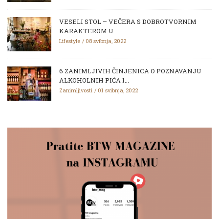
VESELI STOL – VEČERA S DOBROTVORNIM
KARAKTEROM U...
Lifestyle
08 svibnja, 2022
6 ZANIMLJIVIH ČINJENICA O POZNAVANJU
ALKOHOLNIH PIĆA I...
Zanimljivosti
01 svibnja, 2022