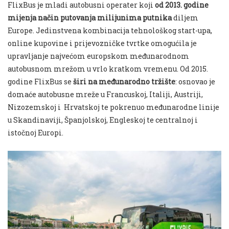
FlixBus je mladi autobusni operater koji
od 2013. godine
mijenja način putovanja milijunima putnika
diljem
Europe. Jedinstvena kombinacija tehnološkog start-upa,
online kupovine i prijevozničke tvrtke omogućila je
upravljanje najvećom europskom međunarodnom
autobusnom mrežom u vrlo kratkom vremenu. Od 2015.
godine FlixBus se
širi na međunarodno tržište
: osnovao je
domaće autobusne mreže u Francuskoj, Italiji, Austriji,
Nizozemskoj i Hrvatskoj te pokrenuo međunarodne linije
u Skandinaviji, Španjolskoj, Engleskoj te centralnoj i
istočnoj Europi.