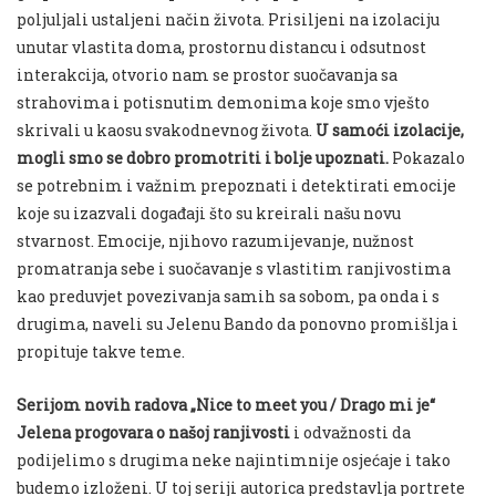
poljuljali ustaljeni način života. Prisiljeni na izolaciju
unutar vlastita doma, prostornu distancu i odsutnost
interakcija, otvorio nam se prostor suočavanja sa
strahovima i potisnutim demonima koje smo vješto
skrivali u kaosu svakodnevnog života.
U samoći izolacije,
mogli smo se dobro promotriti i bolje upoznati.
Pokazalo
se potrebnim i važnim prepoznati i detektirati emocije
koje su izazvali događaji što su kreirali našu novu
stvarnost. Emocije, njihovo razumijevanje, nužnost
promatranja sebe i suočavanje s vlastitim ranjivostima
kao preduvjet povezivanja samih sa sobom, pa onda i s
drugima, naveli su Jelenu Bando da ponovno promišlja i
propituje takve teme.
Serijom novih radova „Nice to meet you / Drago mi je“
Jelena progovara o našoj ranjivosti
i odvažnosti da
podijelimo s drugima neke najintimnije osjećaje i tako
budemo izloženi. U toj seriji autorica predstavlja portrete