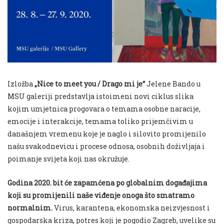
Izložba
„Nice to meet you / Drago mi je“
Jelene Bando u
MSU galeriji predstavlja istoimeni novi ciklus slika
kojim umjetnica progovara o temama osobne naracije,
emocije i interakcije, temama toliko prijemčivim u
današnjem vremenu koje je naglo i silovito promijenilo
našu svakodnevicu i procese odnosa, osobnih doživljaja i
poimanje svijeta koji nas okružuje.
Godina 2020. bit će zapamćena po globalnim događajima
koji su promijenili naše viđenje onoga što smatramo
normalnim.
Virus, karantena, ekonomska neizvjesnost i
gospodarska kriza, potres koji je pogodio Zagreb, uvelike su