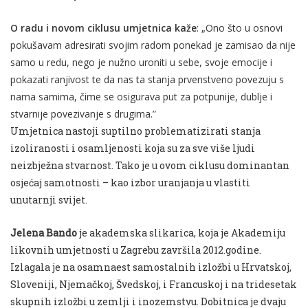
O radu i novom ciklusu umjetnica kaže
: „Ono što u osnovi
pokušavam adresirati svojim radom ponekad je zamisao da nije
samo u redu, nego je nužno uroniti u sebe, svoje emocije i
pokazati ranjivost te da nas ta stanja prvenstveno povezuju s
nama samima, čime se osigurava put za potpunije, dublje i
stvarnije povezivanje s drugima.”
Umjetnica nastoji suptilno problematizirati stanja
izoliranosti i osamljenosti koja su za sve više ljudi
neizbježna stvarnost. Tako je u ovom ciklusu dominantan
osjećaj samotnosti – kao izbor uranjanja u vlastiti
unutarnji svijet.
Jelena Bando
je akademska slikarica, koja je Akademiju
likovnih umjetnosti u Zagrebu završila 2012.godine.
Izlagala je na osamnaest samostalnih izložbi u Hrvatskoj,
Sloveniji, Njemačkoj, Švedskoj, i Francuskoj i na tridesetak
skupnih izložbi u zemlji i inozemstvu. Dobitnica je dvaju