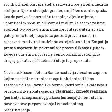
svojih prijateljica i prijatelja, redovitih posjetitelja njezina
atelijera. Njezin studijski prostor, smješten u centru grada,
kao da poziva da navratiš u to toplo, svijetlo mjesto, s
udomljenim sobnim biljkama i malim šalicama za kavu
sramežljivo postavljenima nasuprot ulazu u atelijer, a na
putu prema fotelji koja čeka goste. Upravo ti susreti i
razgovori motivirali su Jelenu za taj ciklus slika.
Empatija
prema sugovorniku pokrenula je proces slikanja
tijekom
kojeg se umjetnica povezuje s emocionalnim stanjima
drugog, pokušavajući dočarati što je to prepoznala.
Novim ciklusom Jelena Bando nastavlja vizualne zapise u
kojima pojedine stranice mogu funkcionirati i kao
zasebne cjeline. Raznolike forme, kadriranje i skala boja u
prostoru slike zrcale osjećaje.
Na granici između realizma
(portret) i imaginarnog prikaza (emocija)
Jelena stvara
nove svjetove prepoznavanja i emocionalnog
identificiranja.