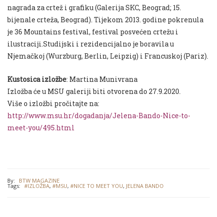
nagrada za crtež i grafiku (Galerija SKC, Beograd; 15.
bijenale crteža, Beograd). Tijekom 2013. godine pokrenula
je 36 Mountains festival, festival posvećen crtežu i
ilustraciji.Studijski i rezidencijalno je boravila u
Njemačkoj (Wurzburg, Berlin, Leipzig) i Francuskoj (Pariz).
Kustosica izložbe
: Martina Munivrana
Izložba će u MSU galeriji biti otvorena do 27.9.2020.
Više o izložbi pročitajte na:
http://www.msu.hr/dogadanja/Jelena-Bando-Nice-to-
meet-you/495.html
By:
BTW MAGAZINE
Tags:
#IZLOŽBA
,
#MSU
,
#NICE TO MEET YOU
,
JELENA BANDO