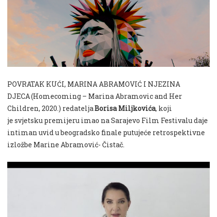
POVRATAK KU
Ć
I, MARINA ABRAMOVI
Ć
I NJEZINA
DJECA
(
Homecoming
–
Marina Abramovic and Her
Children
, 2020.)
redatelja
Borisa Miljkovića
, koji
je
svjetsku
premijeru
imao
na
Sarajevo Film Festivalu daje
intiman uvid u beogradsko finale putujeće retrospektivne
izložbe Marine Abramović- Čistač.