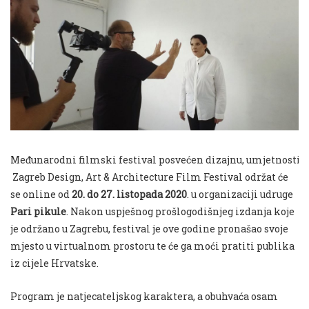
Međ
unarodni
filmski
festival
posve
ć
en
dizajnu
,
umjetnosti
i
Zagreb Design, Art & Architecture Film Festival
odr
ž
at
ć
e
se
online
od
20. do 27. listopada 2020
. u organizaciji udruge
Pari pikule
. Nakon uspješnog prošlogodišnjeg izdanja koje
je održano u
Zagrebu
, festival je ove godine pronašao svoje
mjesto u virtualnom prostoru te će ga moći pratiti publika
iz cijele Hrvatske.
Program je natjecateljskog karaktera, a obuhvaća osam