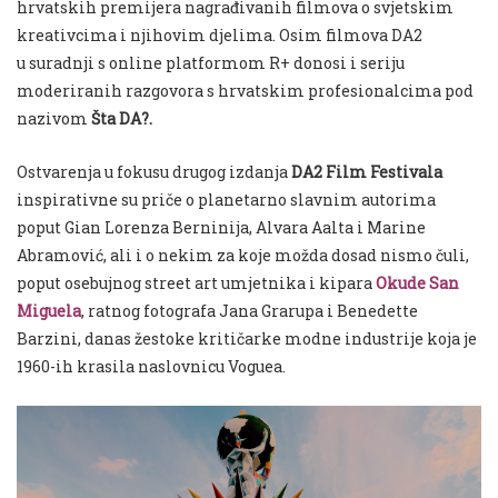
hrvatskih premijera nagrađivanih filmova o svjetskim
kreativcima i njihovim djelima.
Osim
filmova
DA2
u
suradnji
s online platformom R+ donosi i seriju
moderiranih razgovora s hrvatskim profesionalcima pod
nazivom
Šta DA?.
Ostvarenja
u
fokusu
drugog
izdanja
DA2 Film Festivala
inspirativne su priče o planetarno slavnim autorima
poput Gian Lorenza Berninija, Alvara Aalta i Marine
Abramović, ali i o nekim za koje možda dosad nismo čuli,
poput osebujnog street art umjetnika i kipara
Okude San
Miguela
, ratnog fotografa Jana Grarupa i Benedette
Barzini,
danas
ž
estoke
kriti
č
arke
modne
industrije
koja
je
1960-ih
krasila
naslovnicu
Voguea
.