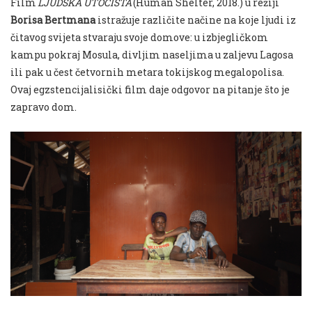
Film
LJUDSKA UTOČIŠTA
(
Human Shelter
, 2018.) u režiji
Borisa Bertmana
istražuje različite načine na koje ljudi iz
čitavog svijeta stvaraju svoje domove: u izbjegličkom
kampu pokraj Mosula, divljim naseljima u zaljevu Lagosa
ili pak u čest četvornih metara tokijskog megalopolisa.
Ovaj egzstencijalisički film daje odgovor na pitanje što je
zapravo dom.