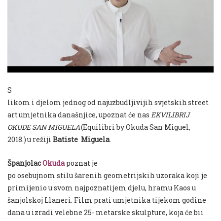
S
likom
i
djelom
jednog
od
najuzbudljivijih
svjetskih
street
art
umjetnika
dana
š
njice
,
upoznat
ć
e nas
EKVILIBRIJ
OKUDE SAN MIGUELA
(
Equilibri by
Okuda
San Miguel
,
2018.)
u
re
ž
iji
Batiste Miguela
.
Španjolac
Okuda
poznat
je
po
osebujnom
stilu
š
arenih
geometrijskih
uzoraka
koji je
primijenio u svom najpoznatijem djelu, hramu Kaos u
šanjolskoj Llaneri. Film prati umjetnika tijekom godine
dana u izradi velebne 25- metarske skulpture, koja će bii