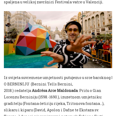
spaljena u velikoj završnici Festivala vatre u Valenciji.
Iz
svijeta
suvremene
umjetnosti
putujemo
u
srce
baroknog
Ri
O BERNINIJU
(
Bernini Tells Bernini
,
2018.)
redatelja
Andrésa Arce Maldonada
. Priču o Gian
Lorenzu Berniniju (1598.-1690.), izuzetnom umjetniku:
graditelju (Fontana četiriju rijeka, Tritonova fontana…),
slikaru i kiparu (David, Apolon i Dafne te Ekstaza sv.