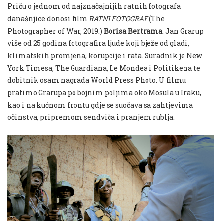
Pri
č
u o jednom
od
najzna
č
ajnijih ratnih fotografa
dana
š
njice donosi film
RATNI FOTOGRAF
(
The
Photographer of War
, 2019.)
Borisa Bertrama
. Jan Grarup
vi
š
e
od
25 godina fotografira ljude koji bje
ž
e
od
gladi,
klimatskih promjena, korupcije i rata. Suradnik je New
York Timesa, The Guardiana, Le Mondea i Politikena te
dobitnik osam nagrada World Press Photo. U filmu
pratimo Grarupa po bojnim poljima oko Mosula u Iraku,
kao i na ku
ć
nom frontu gdje se suo
č
ava sa zahtjevima
o
č
instva, pripremom sendvi
č
a i pranjem rublja.