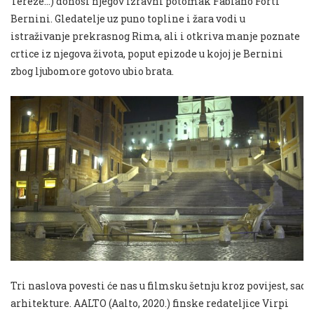
Tereze…) donosi njegov izravni potomak Fabiano Forti
Bernini. Gledatelje uz puno topline i žara vodi u
istraživanje prekrasnog Rima, ali i otkriva manje poznate
crtice iz njegova života, poput epizode u kojoj je Bernini
zbog ljubomore gotovo ubio brata.
Tri
naslova
povesti
ć
e
nas
u
filmsku
š
etnju
kroz
povijest
,
sada
arhitekture. AALTO (Aalto, 2020.) finske redateljice Virpi