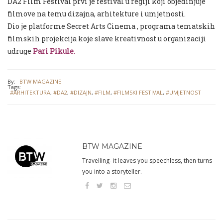
DA2 Film F
estival
prvi
je festival u regiji koji objedinjuje
filmove na temu dizajna, arhitekture i umjetnosti.
D
io
je
platforme
Secret Arts Cinema , programa tematskih
filmskih projekcija koje slave kreativnost u organizaciji
udrug
e
Pari Pikule
.
By:
BTW MAGAZINE
Tags:
#ARHITEKTURA
,
#DA2
,
#DIZAJN
,
#FILM
,
#FILMSKI FESTIVAL
,
#UMJETNOST
BTW MAGAZINE
Travelling- it leaves you speechless, then turns
you into a storyteller.