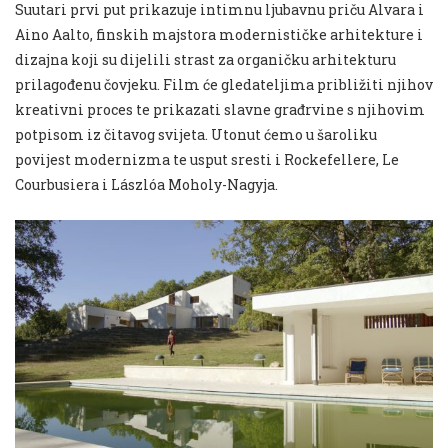
Suutari prvi put prikazuje intimnu ljubavnu prič
u
Alvara
i
Aino Aalto, finskih majstora modernističke arhitekture i
dizajna koji su dijelili strast za organičku arhitekturu
prilagođenu čovjeku.
Film će gledateljima približiti njihov
kreativni proces te prikazati slavne građrvine s njihovim
potpisom iz čitavog svijeta. Utonut ćemo u šaroliku
povijest modernizma te usput sresti i Rockefellere, Le
Courbusiera i
L
á
szl
ó
a
Moholy-Nagyja
.