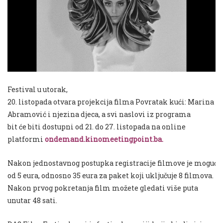
Festival u
utorak
,
20.
listopada
otvara
projekcija
filma
Povratak
ku
ć
i
: Marina
Abramovi
ć
i
njezina
djeca
, a
svi
naslovi
iz
programa
bit
ć
e
biti
dostupni
od
21. do 27. listopada na online
platformi
ondemand.kinomeetingpoint.ba
.
Nakon
jednostavnog
postupka
registracije
filmove
je
mogu
ć
e
od 5 eura, odnosno 35 eura za paket koji uključuje 8 filmova.
Nakon prvog pokretanja film možete gledati više puta
unutar 48 sati.