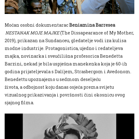
Mo
ć
an osobni dokumentarac
Beniamina Barresea
NESTANAK MOJE MAJKE
(
The Dissapearance of My Mother
,
2019), prikazan na Sundanceu, gledatelje vodi iza kulisa
modne industrije. Protagonistica, ujedno i redateljeva
majka, novinarka i sveu
č
ili
š
na profesorica Benedetta
Barzini, nekad je bila uspje
š
na manekenka koja je 60-ih
godina prijateljevala s Dal
í
jem, Strasbergom i Avedonom.
Benedettu upoznajemo u sedmom deseljeću
ž
ivota,
a
odbojnost koju danas osje
ć
a prema svijetu
vizualnog prikazivanja i povr
š
nosti
č
ini okosnicu ovog
sjajnog filma.