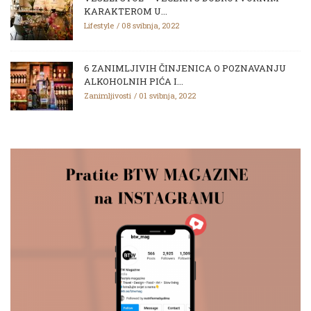
KARAKTEROM U...
Lifestyle
08 svibnja, 2022
6 ZANIMLJIVIH ČINJENICA O POZNAVANJU
ALKOHOLNIH PIĆA I...
Zanimljivosti
01 svibnja, 2022