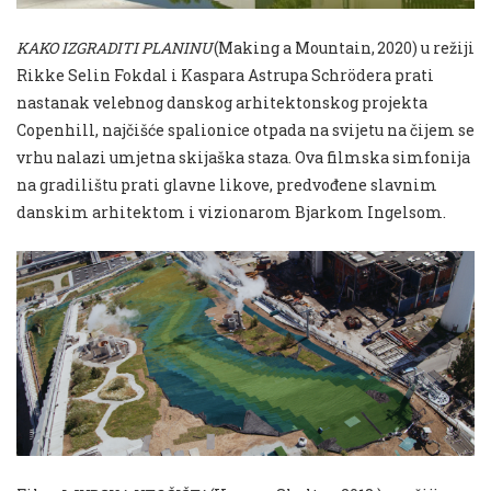
KAKO IZGRADITI PLANINU
(
Making a Mountain,
2020) u režiji
Rikke Selin Fokdal i Kaspara Astrupa Schrödera prati
nastanak velebnog danskog arhitektonskog projekta
Copenhill, najčišće spalionice otpada na svijetu na čijem se
vrhu nalazi umjetna skijaška staza. Ova filmska simfonija
na gradilištu prati glavne likove, predvođene slavnim
danskim arhitektom i vizionarom Bjarkom Ingelsom.