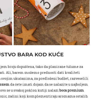
KUSTVO BARA KOD KUĆE
jem broju dopuštena, tako da planirane tulume za
ti.
Ali, barem možemo prednosti dati kvaliteti
sa svojim ukućanima, za predloženi budžet, razveselili
 boxem
da ćete imati dojam da se nalazite u najboljem
tovo se u svakoj poklon kutiji nalazi
boca premium
 tonic, začini koji komplementiraju aromama ostalih