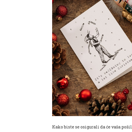
Kako
biste
se
osigurali
da će vaša poši