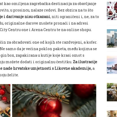
at kao omiljena zagrebačka destinacija za obavljanje
ito, u prosincu, nalaze redovi.
Bez obzira na to što
e i darivanje nisu otkazani
, niti ograničeni i, ne, za to
du, originalne darove možete pronaći i na adresi
City Centru one i Arena Centru te na online shopu.
in za obradovati one od kojih ste razdvojeni, a kofer.
Ne samo da je većina poklon paketa, među kojima se
 gin box, zapakirana u kutije koje krasi omot s
ju možete dodati i originalnu čestitku.
Za ilustracije
de nade hrvatske umjetnosti s Likovne akademije,
a
koju želite.