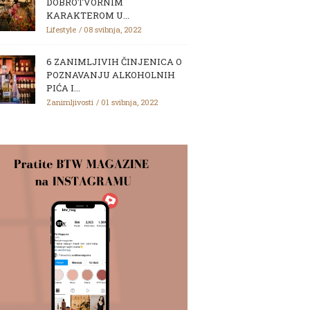
DOBROTVORNIM
KARAKTEROM U...
Lifestyle
08 svibnja, 2022
6 ZANIMLJIVIH ČINJENICA O
POZNAVANJU ALKOHOLNIH
PIĆA I...
Zanimljivosti
01 svibnja, 2022