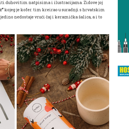
iti duhovitim natpisima i ilustracijama. Zidove joj
r”
kojeg je kofer. tim kreirao u suradnji s hrvatskim
 jedino nedostaje vrući čaj i keramička šalica, a i to