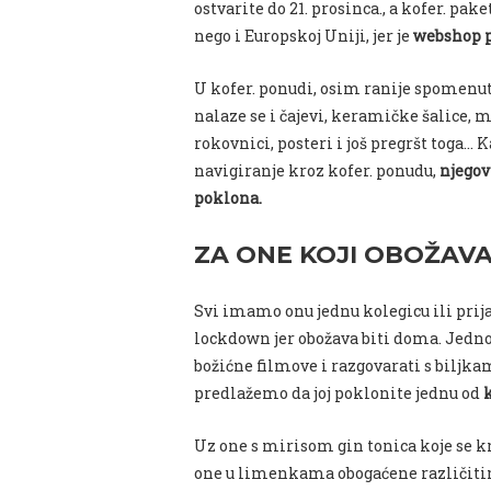
ostvarite do 21. prosinca., a kofer. pake
nego i Europskoj Uniji, jer je
webshop p
U
kofer
.
ponudi
,
osim
ranije
spomenu
nalaze se i čajevi, keramičke šalice, m
rokovnici, posteri i još pregršt toga
navigiranje kroz kofer. ponudu,
njegov
poklona.
ZA ONE KOJI OBOŽAVA
Svi imamo onu jednu kolegicu ili prijate
lockdown jer obožava biti doma.
Jednos
božićne filmove i razgovarati s biljkam
predlažemo da joj poklonite jednu od
k
Uz one s mirisom gin tonica koje se k
one u limenkama obogaćene različit