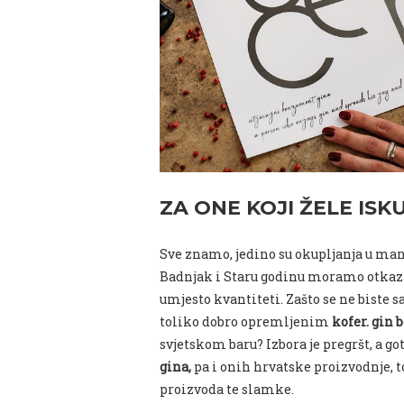
ZA ONE KOJI ŽELE IS
Sve znamo, jedino su okupljanja u man
Badnjak i Staru godinu moramo otkaza
umjesto kvantiteti. Zašto se ne biste 
toliko dobro opremljenim
kofer. gin
svjetskom baru? Izbora je pregršt, a go
gina,
pa i onih hrvatske proizvodnje,
proizvoda te slamke.