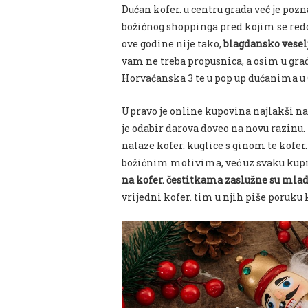
Dućan
kofer
.
u
centru
grada
već je pozn
božićnog shoppinga pred kojim se redov
ove godine nije tako,
blagdansko veselj
vam ne treba propusnica, a osim u gra
Horvaćanska 3 te u pop up dućanima u 
Upravo
je online kupovina najlakši nač
je odabir darova doveo na novu razinu.
nalaze kofer. kuglice s ginom te kofer.
božićnim motivima, već uz svaku kupn
na kofer. čestitkama zaslužne su mla
vrijedni kofer. tim u njih piše poruku 