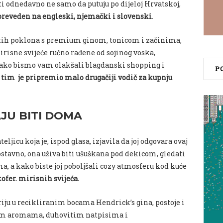
ti
odnedavno ne samo da putuju po dijeloj Hrvatskoj,
reveden na engleski, njemački i slovenski
.
tih
poklona
s premium ginom, tonicom i začinima,
irisne svijeće ručno rađene od sojinog voska,
… Kako bismo vam olakšali blagdanski shopping i
P
 tim je pripremio malo drugačiji vodič za kupnju
JU BITI DOMA
ljicu koja je, ispod glasa, izjavila da joj odgovara ovaj
tavno, ona uživa biti ušuškana pod dekicom, gledati
a, a kako biste joj poboljšali cozy atmosferu kod kuće
ofer. mirisnih svijeća.
riju u recikliranim bocama Hendrick’s gina, postoje i
im aromama, duhovitim natpisima i