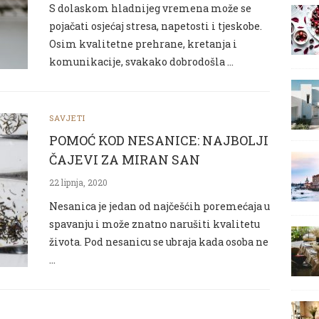
S dolaskom hladnijeg vremena može se
pojačati osjećaj stresa, napetosti i tjeskobe.
Osim kvalitetne prehrane, kretanja i
komunikacije, svakako dobrodošla …
SAVJETI
POMOĆ KOD NESANICE: NAJBOLJI
ČAJEVI ZA MIRAN SAN
22 lipnja, 2020
Nesanica je jedan od najčešćih poremećaja u
spavanju i može znatno narušiti kvalitetu
života. Pod nesanicu se ubraja kada osoba ne
…