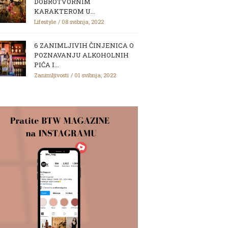
DOBROTVORNIM
KARAKTEROM U...
Lifestyle
08 svibnja, 2022
6 ZANIMLJIVIH ČINJENICA O
POZNAVANJU ALKOHOLNIH
PIĆA I...
Zanimljivosti
01 svibnja, 2022