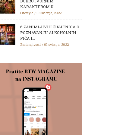
DOBROTVORNIM
KARAKTEROM U...
Lifestyle
08 svibnja, 2022
6 ZANIMLJIVIH ČINJENICA O
POZNAVANJU ALKOHOLNIH
PIĆA I...
Zanimljivosti
01 svibnja, 2022