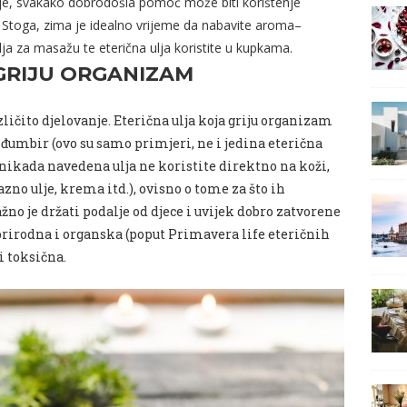
cije, svakako dobrodošla pomoć može biti korištenje
lja. Stoga, zima je idealno vrijeme da nabavite aroma–
ja za masažu te eterična ulja koristite u kupkama.
GRIJU ORGANIZAM
zličito djelovanje. Eterična ulja koja griju organizam
, đumbir (ovo su samo primjeri, ne i jedina eterična
a nikada navedena ulja ne koristite direktno na koži,
azno ulje, krema itd.), ovisno o tome za što ih
žno je držati podalje od djece i uvijek dobro zatvorene
 prirodna i organska (poput Primavera life eteričnih
i toksična.