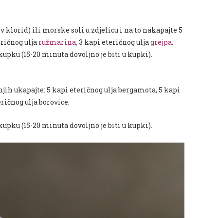
 klorid) ili morske soli u zdjelicu i na to nakapajte 5
eričnog ulja
ružmarina
,
3 kapi eteričnog ulja
grejpa
.
 kupku (15-20 minuta dovoljno je biti u kupki).
 njih ukapajte: 5 kapi eteričnog ulja bergamota, 5 kapi
eričnog ulja borovice.
 kupku (15-20 minuta dovoljno je biti u kupki).