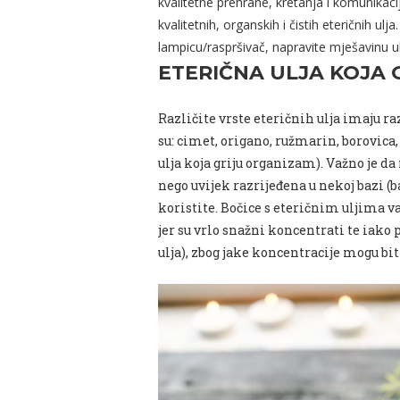
kvalitetne prehrane, kretanja i komunika
kvalitetnih, organskih i čistih eteričnih u
lampicu/raspršivač, napravite mješavinu ul
ETERIČNA ULJA KOJA 
Različite vrste eteričnih ulja imaju ra
su: cimet, origano, ružmarin, borovica
ulja koja griju organizam). Važno je d
nego uvijek razrijeđena u nekoj bazi (b
koristite. Bočice s eteričnim uljima va
jer su vrlo snažni koncentrati te iako
ulja), zbog jake koncentracije mogu bit