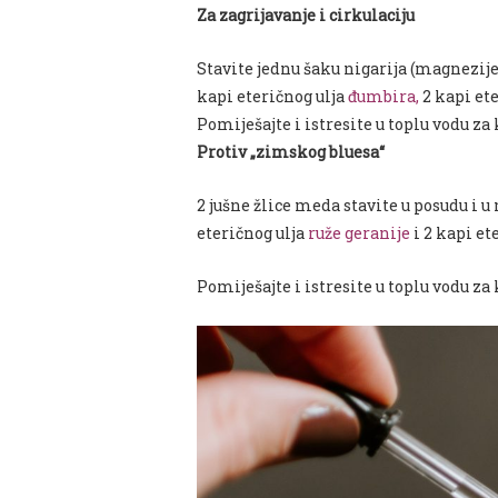
Za zagrijavanje i cirkulaciju
Stavite jednu šaku nigarija (magnezijev
kapi eteričnog ulja
đumbira
,
2 kapi et
Pomiješajte i istresite u toplu vodu za
Protiv „zimskog bluesa“
2 jušne žlice meda stavite u posudu i u
eteričnog ulja
r
uže geranije
i 2 kapi et
Pomiješajte i istresite u toplu vodu za