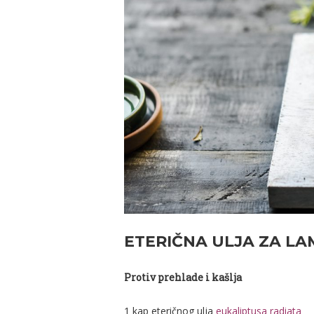
ETERIČNA ULJA ZA L
Protiv prehlade i kašlja
1 kap eteričnog ulja
eukaliptusa radiata