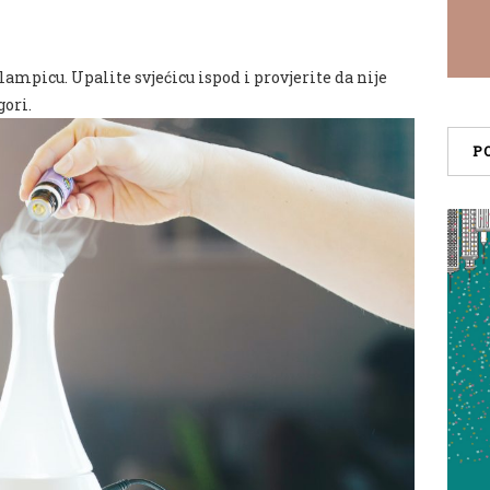
 lampicu. Upalite svjećicu ispod i provjerite da nije
gori.
P