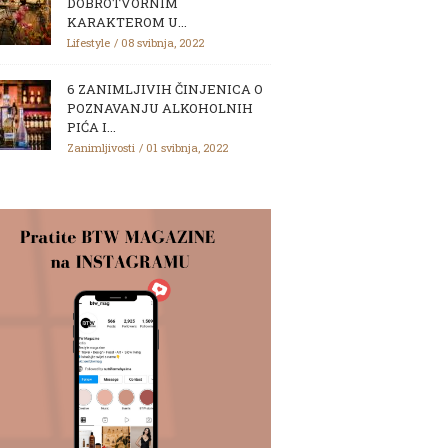
DOBROTVORNIM
KARAKTEROM U...
Lifestyle
08 svibnja, 2022
6 ZANIMLJIVIH ČINJENICA O
POZNAVANJU ALKOHOLNIH
PIĆA I...
Zanimljivosti
01 svibnja, 2022