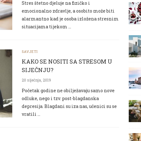
Stres štetno djeluje na fizičko i
emocionalno zdravlje, a osobito može biti
alarmantno kad je osoba izložena stresnim
situacijama tijekom …
SAVJETI
KAKO SE NOSITI SA STRESOM U
SIJEČNJU?
20 siječnja, 2019
Početak godine ne obilježavaju samo nove
odluke, nego i tzv. post-blagdanska
depresija. Blagdani su iza nas, učenici su se
vratili …