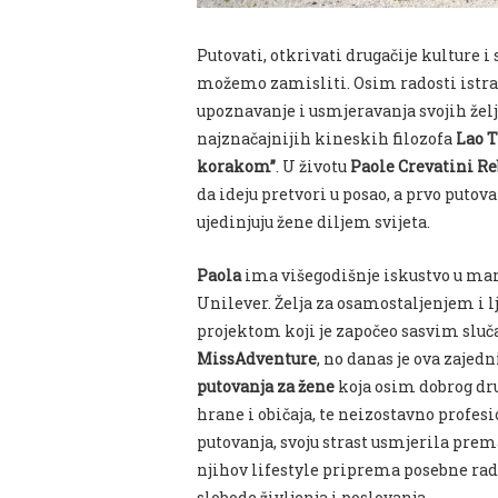
Putovati, otkrivati drugačije kulture i 
možemo zamisliti. Osim radosti istraži
upoznavanje i usmjeravanja svojih žel
najznačajnijih kineskih filozofa
Lao 
korakom”
. U životu
Paole Crevatini 
da ideju pretvori u posao, a prvo puto
ujedinjuju žene diljem svijeta.
Paola
ima višegodišnje iskustvo u mark
Unilever. Želja za osamostaljenjem i l
projektom koji je započeo sasvim sluč
MissAdventure
, no danas je ova zajed
putovanja za žene
koja osim dobrog dru
hrane i običaja, te neizostavno profesi
putovanja, svoju strast usmjerila prem
njihov lifestyle priprema posebne ra
slobode življenja i poslovanja.