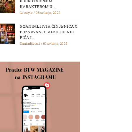
DOBROTVORNIM
KARAKTEROM U...
Lifestyle
08 svibnja, 2022
6 ZANIMLJIVIH ČINJENICA O
POZNAVANJU ALKOHOLNIH
PIĆA I...
Zanimljivosti
01 svibnja, 2022