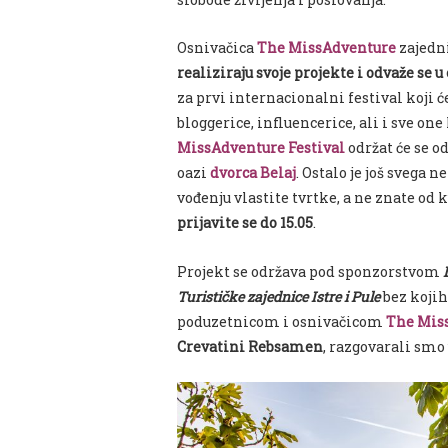
Osnivačica
The MissAdventure
zajedn
realiziraju svoje projekte i odvaže se 
za prvi internacionalni festival koji 
bloggerice, influencerice, ali i sve one
MissAdventure Festival
održat će se od
oazi
dvorca Belaj
. Ostalo je još svega 
vođenju vlastite tvrtke, a ne znate od 
prijavite se do 15.05
.
Projekt se održava pod sponzorstvom
Turističke zajednice Istre i Pule
bez kojih
poduzetnicom i osnivačicom
The Mis
Crevatini Rebsamen
, razgovarali smo