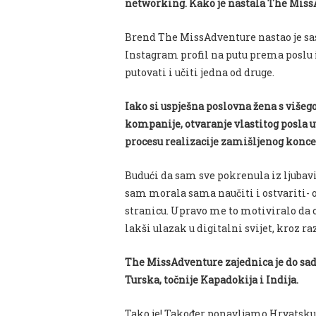
networking. Kako je nastala The Mis
Brend The MissAdventure nastao je sasv
Instagram profil na putu prema poslu i
putovati i učiti jedna od druge.
Iako si uspješna poslovna žena s viš
kompanije, otvaranje vlastitog posla uvi
procesu realizacije zamišljenog konc
Budući da sam sve pokrenula iz ljubavi 
sam morala sama naučiti i ostvariti- o
stranicu. U
pravo me to motiviralo d
a 
lakši ulazak u digitalni svijet, kroz r
The MissAdventure zajednica je do sada
Turska, točnije Kapadokija i Indija.
Tako je! Također ponavljamo Hrvatsku 