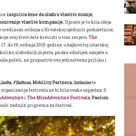
ice
inspirira žene da ulažu u vlastito znanje,
u osnivanje vlastite kompanije.
Upravo je to bila ideja
će sredinom svibnja u Hrvatskoj ujediniti poduzetnice,
 koje svoj život žele kreirati u tom smjeru.
The
 17. do 19. svibnja 2019. godine, u bajkovitoj istarskoj
nekoliko slobodnih mjesta, pa ako oduvijek sanjate o
kuda početi, ne propustite ovu jedinstvenu priliku i
Lindta
,
FlixBusa
,
Mobility Partnera,
Intimine
te
 organizacija festivala ne bi bila ovako uspješna. S
sAdventure
i
The MissAdventure Festivala
,
Paolom
 uoči zadnjih priprema za festival.