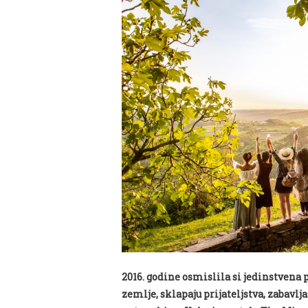
2016. godine osmislila si j
edinstvena p
zemlje, sklapaju prijateljstva, zabavlj