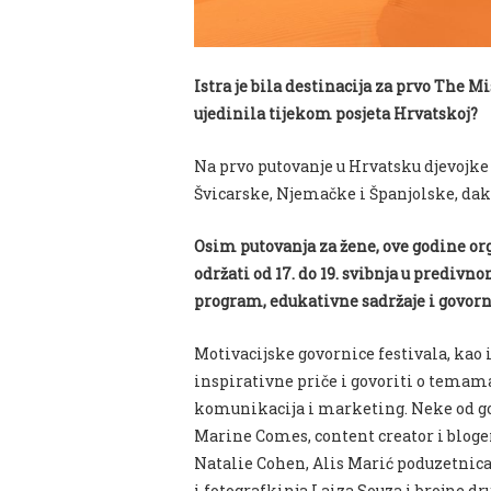
Istra je bila destinacija za prvo The M
ujedinila tijekom posjeta Hrvatskoj?
Na prvo putovanje u Hrvatsku djevojke s
Švicarske, Njemačke i Španjolske
, da
Osim putovanja za žene, ove godine org
održati od 17. do 19. svibnja u prediv
program, edukativne sadržaje i govorn
Motivacijske govornice festivala, kao 
inspirativne priče i govoriti o temama
komunikacija i marketing. Neke od gov
Marine Comes, content creator i bloger
Natalie Cohen, Alis Marić poduzetnica 
i fotografkinja Laiza Souza i brojne dr