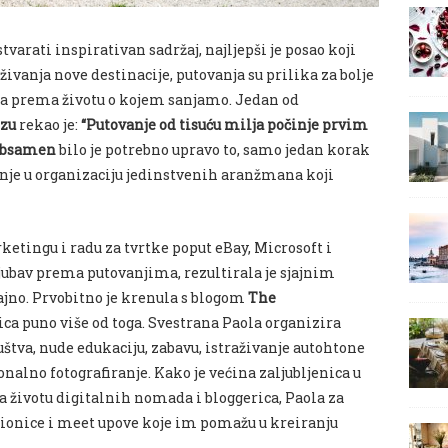
stvarati inspirativan sadržaj, najljepši je posao koji
vanja nove destinacije, putovanja su prilika za bolje
ja prema životu o kojem sanjamo. Jedan od
Tzu
rekao je:
“Putovanje od tisuću milja počinje prvim
Rebsamen
bilo je potrebno upravo to, samo jedan korak
vanje u organizaciju jedinstvenih aranžmana koji
etingu i radu za tvrtke poput eBay, Microsoft i
jubav prema putovanjima, rezultirala je sjajnim
ajno. Prvobitno je krenula s blogom
The
nica puno više od toga. Svestrana Paola organizira
štva, nude edukaciju, zabavu, istraživanje autohtone
onalno fotografiranje. Kako je većina zaljubljenica u
a životu digitalnih nomada i bloggerica, Paola za
dionice i meet upove koje im pomažu u kreiranju