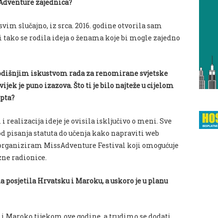
sAdventure zajednica?
im slučajno, iz srca. 2016. godine otvorila sam
 tako se rodila ideja o ženama koje bi mogle zajedno
egodišnjim iskustvom rada za renomirane svjetske
jek je puno izazova. Što ti je bilo najteže u cijelom
epta?
i realizacija ideje je ovisila isključivo o meni. Sve
d pisanja statuta do učenja kako napraviti web
organiziram MissAdventure Festival koji omogućuje
azne radionice.
 posjetila Hrvatsku i Maroku, a uskoro je u planu
i Maroko tijekom ove godine, a trudimo se dodati