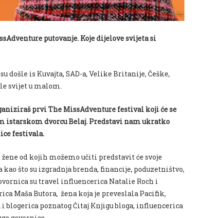
issAdventure putovanje. Koje dijelove svijeta si
u došle is Kuvajta, SAD-a, Velike Britanije, Češke,
kle svijet u malom.
aniziraš prvi The MissAdventure festival koji će se
nom istarskom dvorcu Belaj. Predstavi nam ukratko
ice festivala.
i žene od kojih možemo učiti predstavit će svoje
 kao što su izgradnja brenda, financije, poduzetništvo,
ornica su travel influencerica Natalie Roch i
ica Maša Butora, žena koja je preveslala Pacifik,
i blogerica poznatog Čitaj Knjigu bloga, influencerica
uge govornice.