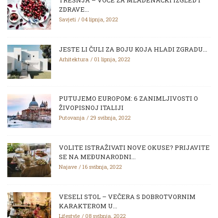
TREŠNJA – VOĆE ZA MLADENAČKI IZGLED I
ZDRAVE...
Savjeti
04 lipnja, 2022
JESTE LI ČULI ZA BOJU KOJA HLADI ZGRADU...
Arhitektura
01 lipnja, 2022
PUTUJEMO EUROPOM: 6 ZANIMLJIVOSTI O
ŽIVOPISNOJ ITALIJI
Putovanja
29 svibnja, 2022
VOLITE ISTRAŽIVATI NOVE OKUSE? PRIJAVITE
SE NA MEĐUNARODNI...
Najave
16 svibnja, 2022
VESELI STOL – VEČERA S DOBROTVORNIM
KARAKTEROM U...
Lifestyle
08 svibnja, 2022