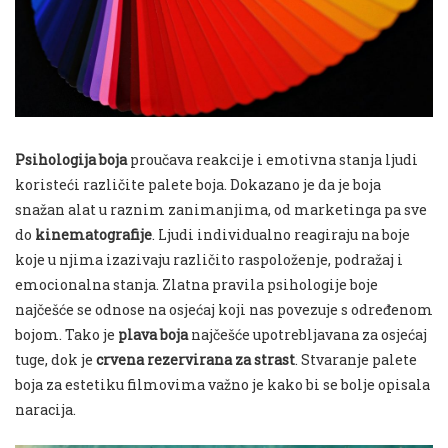
Psihologija boja
proučava reakcije i emotivna stanja ljudi
koristeći različite palete boja. Dokazano je da je boja
snažan alat u raznim zanimanjima, od marketinga pa sve
do
kinematografije
. Ljudi individualno reagiraju na boje
koje u njima izazivaju različito raspoloženje, podražaj i
emocionalna stanja. Zlatna pravila psihologije boje
najčešće se odnose na osjećaj koji nas povezuje s određenom
bojom. Tako je
plava boja
najčešće upotrebljavana za osjećaj
tuge, dok je
crvena rezervirana za strast
. Stvaranje palete
boja za estetiku filmovima važno je kako bi se bolje opisala
naracija.