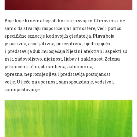
Boje koje kinematografi koriste u svojim filmovima, ne
samo da stvaraju raspoloženja i atmosfere, već i potiču
specifične emocije kod svojih gledatelja.
Plava
boja
je pasivna, asocijativna, perceptivna, ujedinjujuća
i predstavlja dubinu osjećaja Njezini afektivni aspekti su
mir, zadovoljstvo, nježnost, ljubav i naklonost.
Zelena
je koncentrična, obrambena, autonomna,
oprezna, nepromjenjiva i predstavlja postojanost
volje. Utječe na upornost, samopouzdanje, vodstvo i
samopoštovanje.