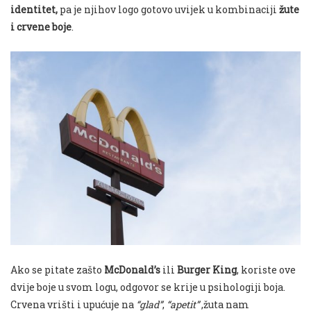
identitet,
pa je njihov logo gotovo uvijek u kombinaciji
žute
i crvene boje
.
Ako se pitate zašto
McDonald’s
ili
Burger King
, koriste ove
dvije boje u svom logu, odgovor se krije u psihologiji boja.
Crvena vrišti i upućuje na
“glad”
,
“apetit”
,žuta nam