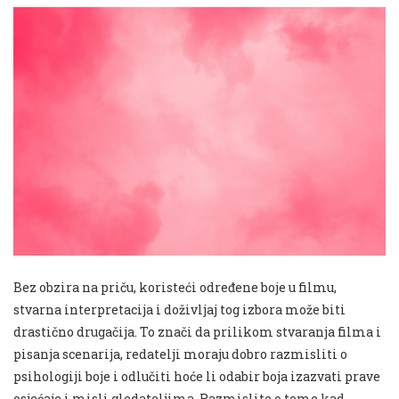
Bez obzira na priču, koristeći određene boje u filmu,
stvarna interpretacija i doživljaj tog izbora može biti
drastično drugačija. To znači da prilikom stvaranja filma i
pisanja scenarija, redatelji moraju dobro razmisliti o
psihologiji boje i odlučiti hoće li odabir boja izazvati prave
osjećaje i misli gledateljima. Razmislite o tome kad