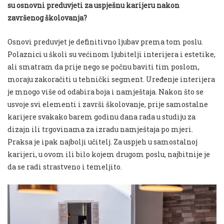
su osnovni preduvjeti za uspješnu karijeru nakon
završenog školovanja?
Osnovi preduvjet je definitivno ljubav prema tom poslu.
Polaznici u školi su većinom ljubitelji interijera i estetike,
ali smatram da prije nego se počnu baviti tim poslom,
moraju zakoračiti u tehnički segment. Uređenje interijera
je mnogo više od odabira boja i namještaja. Nakon što se
usvoje svi elementi i završi školovanje, prije samostalne
karijere svakako barem godinu dana rada u studiju za
dizajn ili trgovinama za izradu namještaja po mjeri.
Praksa je ipak najbolji učitelj. Za uspjeh u samostalnoj
karijeri, u ovom ili bilo kojem drugom poslu, najbitnije je
da se radi strastveno i temeljito.