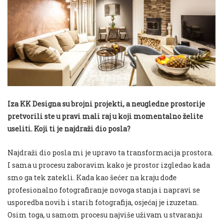
Iza KK Designa su brojni projekti, a neugledne prostorije
pretvorili ste u pravi mali raj u koji momentalno želite
useliti. Koji ti je najdraži dio posla?
Najdraži dio posla mi je upravo ta transformacija prostora.
I sama u procesu zaboravim kako je prostor izgledao kada
smo ga tek zatekli. Kada kao šećer na kraju dođe
profesionalno fotografiranje novoga stanja i napravi se
usporedba novih i starih fotografija, osjećaj je izuzetan.
Osim toga, u samom procesu najviše uživam u stvaranju