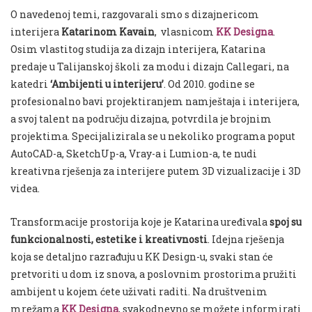
O navedenoj temi, razgovarali smo s dizajnericom
interijera
Katarinom Kavain
, vlasnicom
KK Designa
.
Osim vlastitog studija za dizajn interijera, Katarina
predaje u Talijanskoj školi za modu i dizajn Callegari, na
katedri
‘Ambijenti u interijeru’
. Od 2010. godine se
profesionalno bavi projektiranjem namještaja i interijera,
a svoj talent na području dizajna, potvrdila je brojnim
projektima. Specijalizirala se u nekoliko programa poput
AutoCAD-a, SketchUp-a, Vray-a i Lumion-a, te nudi
kreativna rješenja za interijere putem 3D vizualizacije i 3D
videa.
Transformacije prostorija koje je Katarina uređivala
spoj su
funkcionalnosti, estetike i kreativnosti
. Idejna rješenja
koja se detaljno razrađuju u KK Design-u, svaki stan će
pretvoriti u dom iz snova, a poslovnim prostorima pružiti
ambijent u kojem ćete uživati raditi. Na društvenim
mrežama
KK Designa
, svakodnevno se možete informirati