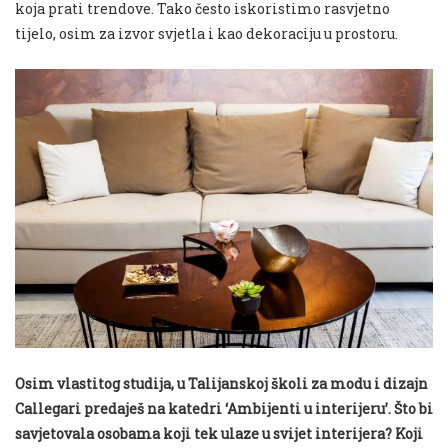
koja prati trendove. Tako često iskoristimo rasvjetno
tijelo, osim za izvor svjetla i kao dekoraciju u prostoru.
Osim vlastitog studija, u Talijanskoj školi za modu i dizajn
Callegari predaješ na katedri ‘Ambijenti u interijeru’. Što bi
savjetovala osobama koji tek ulaze u svijet interijera? Koji