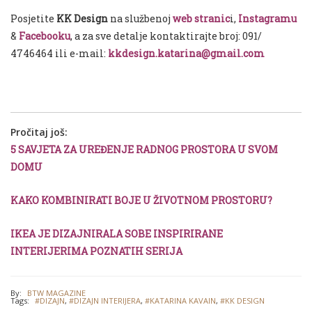
Posjetite
KK Design
na službenoj
web stranic
i,
Instagramu
&
Facebooku
, a za sve detalje kontaktirajte broj: 091/
4746464 ili e-mail:
kkdesign.katarina@gmail.com
Pročitaj još:
5 SAVJETA ZA UREĐENJE RADNOG PROSTORA U SVOM
DOMU
KAKO KOMBINIRATI BOJE U ŽIVOTNOM PROSTORU?
IKEA JE DIZAJNIRALA SOBE INSPIRIRANE
INTERIJERIMA POZNATIH SERIJA
By:
BTW MAGAZINE
Tags:
#DIZAJN
,
#DIZAJN INTERIJERA
,
#KATARINA KAVAIN
,
#KK DESIGN