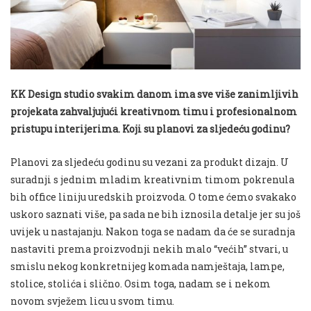
KK Design studio svakim danom ima sve više zanimljivih
projekata zahvaljujući kreativnom timu i profesionalnom
pristupu interijerima. Koji su planovi za sljedeću godinu?
Planovi za sljedeću godinu su vezani za produkt dizajn. U
suradnji s jednim mladim kreativnim timom pokrenula
bih office liniju uredskih proizvoda. O tome ćemo svakako
uskoro saznati više, pa sada ne bih iznosila detalje jer su još
uvijek u nastajanju. Nakon toga se nadam da će se suradnja
nastaviti prema proizvodnji nekih malo “većih” stvari, u
smislu nekog konkretnijeg komada namještaja, lampe,
stolice, stolića i slično. Osim toga, nadam se i nekom
novom svježem licu u svom timu.