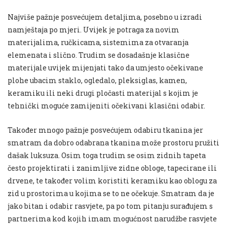
Najviše pažnje posvećujem detaljima, posebno u izradi
namještaja po mjeri. Uvijek je potraga za novim
materijalima, ručkicama, sistemima za otvaranja
elemenata i slično. Trudim se dosadašnje klasične
materijale uvijek mijenjati tako da umjesto očekivane
plohe ubacim staklo, ogledalo, pleksiglas, kamen,
keramiku ili neki drugi pločasti materijal s kojim je
tehnički moguće zamijeniti očekivani klasični odabir.
Također mnogo pažnje posvećujem odabiru tkanina jer
smatram da dobro odabrana tkanina može prostoru pružiti
dašak luksuza. Osim toga trudim se osim zidnih tapeta
često projektirati i zanimljive zidne obloge, tapecirane ili
drvene, te također volim koristiti keramiku kao oblogu za
zid u prostorima u kojima se to ne očekuje. Smatram da je
jako bitan i odabir rasvjete, pa po tom pitanju surađujem s
partnerima kod kojih imam mogućnost narudžbe rasvjete