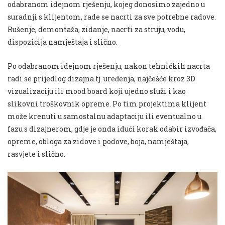
odabranom idejnom rješenju, kojeg donosimo zajedno u
suradnji s klijentom, rade se nacrti za sve potrebne radove.
Rušenje, demontaža, zidanje, nacrti za struju, vodu,
dispozicija namještaja i slično.
Po odabranom idejnom rješenju, nakon tehničkih nacrta
radi se prijedlog dizajna tj. uređenja, najčešće kroz 3D
vizualizaciju ili mood board koji ujedno služi i kao
slikovni troškovnik opreme. Po tim projektima klijent
može krenuti u samostalnu adaptaciju ili eventualno u
fazu s dizajnerom, gdje je onda idući korak odabir izvođača,
opreme, obloga za zidove i podove, boja, namještaja,
rasvjete i slično.