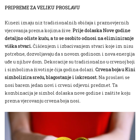
PRIPREME ZA VELIKU PROSLAVU
Kinezi imaju niz tradicionalnih običaja i praznovjernih
vjerovanja prema kojima žive.
Prije dolaska Nove godine
detaljno očiste kuću, a to se osobito odnosi na eliminiranje
viška stvari.
Čišćenjem i izbacivanjem stvari koje im nisu
potrebne, dozvoljavaju da s novom godinom i nova energija
uđe u njihov dom. Dekoracije su tradicionalno u crvenoj boji
i simbolima životinje čija godina dolazi.
Crvena boja u Kini
simbolizira sreću, blagostanje i iskrenost.
Na proslavi se
nosi barem jedan novi i crveni odjevni predmet. Ta
kombinacija je simbol dolaska nove godine i zaštite koju
prema vjerovanju crvena boja nosi.