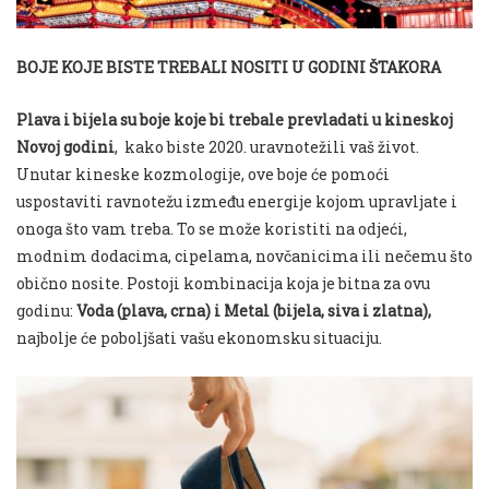
BOJE KOJE BISTE TREBALI NOSITI U GODINI ŠTAKORA
Plava i bijela su boje koje bi trebale prevladati u kineskoj
Novoj godini
, kako biste 2020. uravnotežili vaš život.
Unutar kineske kozmologije, ove boje će pomoći
uspostaviti ravnotežu između energije kojom upravljate i
onoga što vam treba. To se može koristiti na odjeći,
modnim dodacima, cipelama, novčanicima ili nečemu što
obično nosite. Postoji kombinacija koja je bitna za ovu
godinu:
Voda (plava, crna) i Metal (bijela, siva i zlatna),
najbolje će poboljšati vašu ekonomsku situaciju.