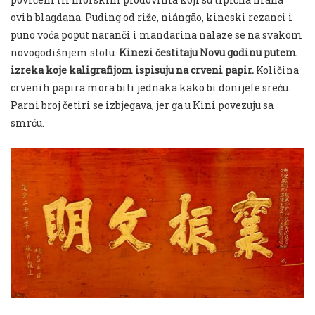
ovih blagdana. Puding od riže, niángāo, kineski rezanci i
puno voća poput naranči i mandarina nalaze se na svakom
novogodišnjem stolu.
Kinezi čestitaju Novu godinu putem
izreka koje kaligrafijom ispisuju na crveni papir.
Količina
crvenih papira mora biti jednaka kako bi donijele sreću.
Parni broj četiri se izbjegava, jer ga u Kini povezuju sa
smrću.