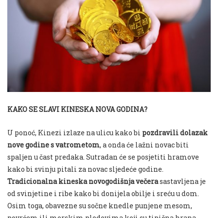
KAKO SE SLAVI KINESKA NOVA GODINA?
U ponoć, Kinezi izlaze na ulicu kako bi
pozdravili dolazak
nove godine s vatrometom
, a onda će lažni novac biti
spaljen u čast predaka. Sutradan će se posjetiti hramove
kako bi svinju pitali za novac sljedeće godine.
Tradicionalna kineska novogodišnja večera
sastavljena je
od svinjetine i ribe kako bi donijela obilje i sreću u dom.
Osim toga, obavezne su sočne knedle punjene mesom,
povrćem ili morskim plodovima koji su tipična hrana