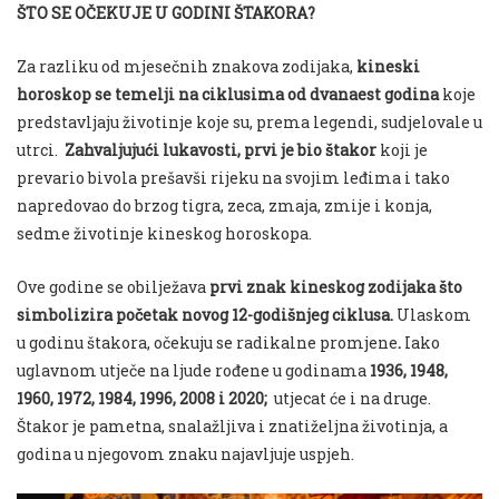
ŠTO SE OČEKUJE U GODINI ŠTAKORA?
Za razliku od mjesečnih znakova zodijaka,
kineski
horoskop se temelji na ciklusima od dvanaest godina
koje
predstavljaju životinje koje su, prema legendi, sudjelovale u
utrci.
Zahvaljujući lukavosti, prvi je bio štakor
koji je
prevario bivola prešavši rijeku na svojim leđima i tako
napredovao do brzog tigra, zeca, zmaja, zmije i konja,
sedme životinje kineskog horoskopa.
Ove godine se obilježava
prvi znak kineskog zodijaka što
simbolizira početak novog 12-godišnjeg ciklusa.
Ulaskom
u godinu štakora, očekuju se radikalne promjene
.
Iako
uglavnom utječe na ljude rođene u godinama
1936, 1948,
1960, 1972, 1984, 1996, 2008 i 2020;
utjecat će i na druge.
Štakor je pametna, snalažljiva i znatiželjna životinja, a
godina u njegovom znaku najavljuje uspjeh.