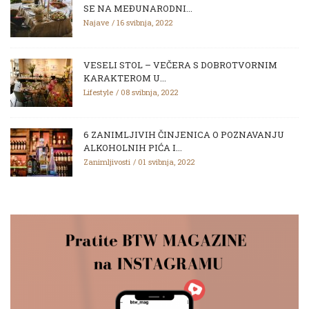
SE NA MEĐUNARODNI...
Najave
16 svibnja, 2022
VESELI STOL – VEČERA S DOBROTVORNIM
KARAKTEROM U...
Lifestyle
08 svibnja, 2022
6 ZANIMLJIVIH ČINJENICA O POZNAVANJU
ALKOHOLNIH PIĆA I...
Zanimljivosti
01 svibnja, 2022