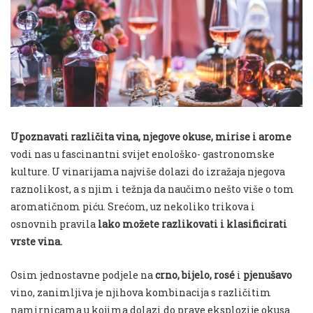
Upoznavati različita vina, njegove okuse, mirise i arome
vodi nas u fascinantni svijet enološko- gastronomske
kulture. U vinarijama najviše dolazi do izražaja njegova
raznolikost, a s njim i težnja da naučimo nešto više o tom
aromatičnom piću. Srećom, uz nekoliko trikova i
osnovnih pravila
lako možete razlikovati i klasificirati
vrste vina.
Osim jednostavne podjele na
crno,
bijelo,
rosé
i
pjenušavo
vino, zanimljiva je njihova kombinacija s različitim
namirnicama u kojima dolazi do prave eksplozije okusa.