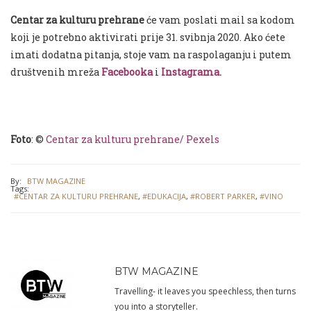
Centar za kulturu prehrane
će vam poslati mail sa kodom
koji je potrebno aktivirati prije 31. svibnja 2020. Ako ćete
imati dodatna pitanja, stoje vam na raspolaganju i putem
društvenih mreža
Facebooka
i
Instagrama.
Foto
: ©
Centar za kulturu prehrane/
Pexels
By:
BTW MAGAZINE
Tags:
#CENTAR ZA KULTURU PREHRANE
,
#EDUKACIJA
,
#ROBERT PARKER
,
#VINO
BTW MAGAZINE
Travelling- it leaves you speechless, then turns
you into a storyteller.