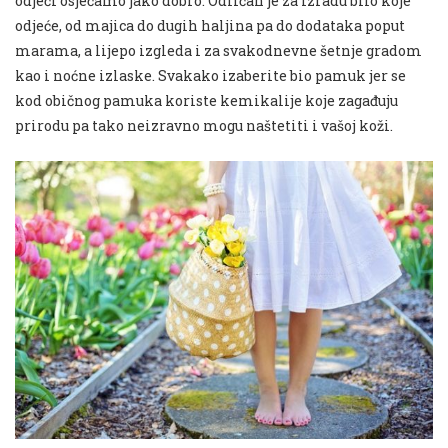
odjeći osjećamo jako dobro. Odličan je za izradu bilo koje
odjeće, od majica do dugih haljina pa do dodataka poput
marama, a lijepo izgleda i za svakodnevne šetnje gradom
kao i noćne izlaske. Svakako izaberite bio pamuk jer se
kod običnog pamuka koriste kemikalije koje zagađuju
prirodu pa tako neizravno mogu naštetiti i vašoj koži.