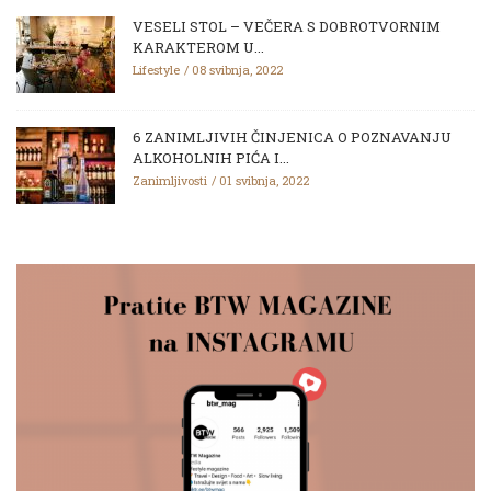
VESELI STOL – VEČERA S DOBROTVORNIM
KARAKTEROM U...
Lifestyle
08 svibnja, 2022
6 ZANIMLJIVIH ČINJENICA O POZNAVANJU
ALKOHOLNIH PIĆA I...
Zanimljivosti
01 svibnja, 2022