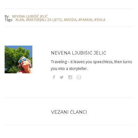
By:
NEVENA LJUBIŠIĆ JELIĆ
Tags:
#LAN
,
#MATERIJALI ZA LJETO
,
#MODA
,
#PAMUK
,
#SVILA
NEVENA LJUBIŠIĆ JELIĆ
Traveling – it leaves you speechless, then turns
you into a storyteller.
VEZANI ČLANCI