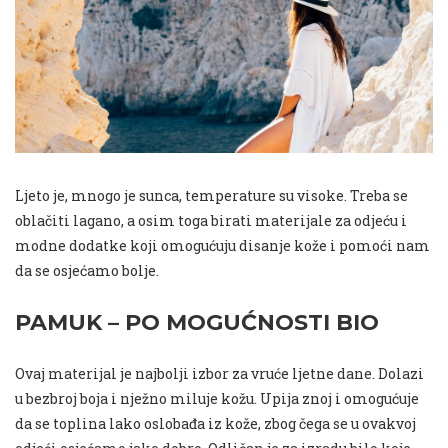
Ljeto je, mnogo je sunca, temperature su visoke. Treba se
oblačiti lagano, a osim toga birati materijale za odjeću i
modne dodatke koji omogućuju disanje kože i pomoći nam
da se osjećamo bolje.
PAMUK – PO MOGUĆNOSTI BIO
Ovaj materijal je najbolji izbor za vruće ljetne dane. Dolazi
u bezbroj boja i nježno miluje kožu. Upija znoj i omogućuje
da se toplina lako oslobađa iz kože, zbog čega se u ovakvoj