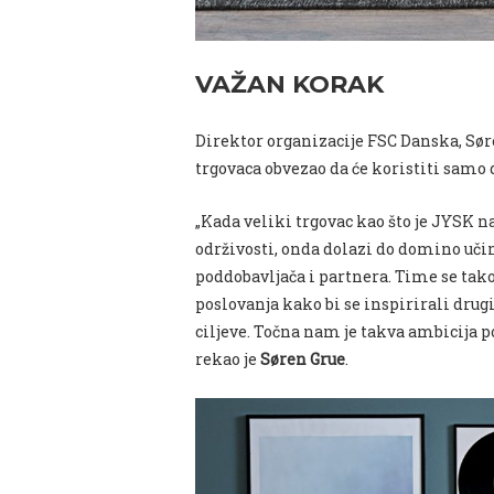
VAŽAN KORAK
Direktor organizacije FSC Danska, Søre
trgovaca obvezao da će koristiti samo 
„Kada veliki trgovac kao što je JYSK n
održivosti, onda dolazi do domino učin
poddobavljača i partnera. Time se tak
poslovanja kako bi se inspirirali drug
ciljeve. Točna nam je takva ambicija 
rekao je
Søren Grue
.