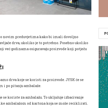
P
u o novim preduvjetima kako bi imali dovoljno
ljače drva, ukoliko je to potrebno. Posebno ukoliko
ji već godinama osiguravaju proizvode koji potječu
ŽI
samo drva koje se koristi za proizvode. JYSK će se
om i po pitanju ambalaže.
 se koriste za ambalažu. To uključuje izbacivanje
tike ambalažom od kartona koja se može reciklirati.