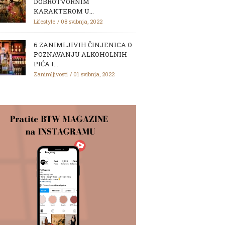
DOBROTVORNIM
KARAKTEROM U...
Lifestyle
08 svibnja, 2022
6 ZANIMLJIVIH ČINJENICA O
POZNAVANJU ALKOHOLNIH
PIĆA I...
Zanimljivosti
01 svibnja, 2022