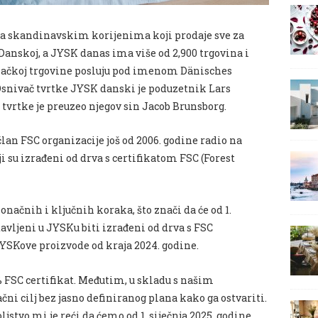
a skandinavskim korijenima koji prodaje sve za
 Danskoj, a JYSK danas ima više od 2,900 trgovina i
emačkoj trgovine posluju pod imenom Dänisches
 Osnivač tvrtke JYSK danski je poduzetnik Lars
tvrtke je preuzeo njegov sin Jacob Brunsborg.
an FSC organizacije još od 2006. godine radio na
 su izrađeni od drva s certifikatom FSC (Forest
ačnih i ključnih koraka, što znači da će od 1.
tavljeni u JYSKu biti izrađeni od drva s FSC
e JYSKove proizvode od kraja 2024. godine.
0% FSC certifikat. Međutim, u skladu s našim
ni cilj bez jasno definiranog plana kako ga ostvariti.
ljstvo mi je reći da ćemo od 1. siječnja 2025. godine