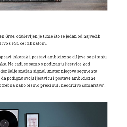
n Grue, oduševljen je time što se jedan od najvećih
drvo s FSC certifikatom.
apravi iskorak i postavi ambiciozne ciljeve po pitanju
ka. Ne radi se samo o podizanju ljestvice kod
ođer šalje snažan signal unutar njegova segmenta
i da podignu svoju ljestvicu i postave ambiciozne
potrebna kako bismo prekinuli neodrživo šumarstvo”,