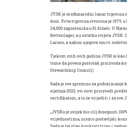
JYSK je međunarodni lanac trgovina s
dom. Prva trgovina otvorena je 1979. u
24,000 zaposlenika u 51 državi. U Nj
Bettenlager, a u ostatku svijeta JYSK.
Larsen, a nakon njegove smrti vodstvo 
Tjekom svih ovih godina JYSK je kao čl
tome da poveća postotak proizvoda koji
Stewardship Council).
Sada je sve spremno za poduzimanje kon
siječnja 2022. svi novi proizvodi preds
certifikatom, a to će vrijediti i za sv
„JYSKu je uvijek bio cilj dosegnuti 10
vrijednostima, nismo postavljali konač
Sada je taj plan konkretiziran i zadovo