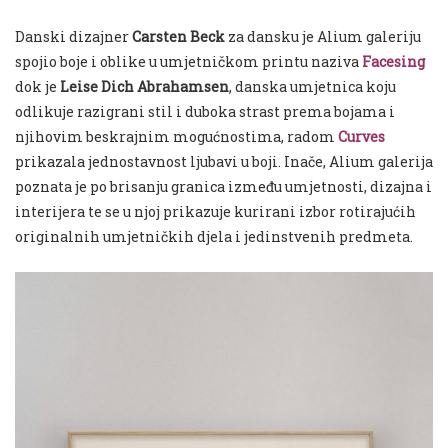
Danski dizajner
Carsten Beck
za dansku je Alium galeriju
spojio boje i oblike u umjetničkom printu naziva
Facesing
dok je
Leise Dich Abrahamsen
, danska umjetnica koju
odlikuje razigrani stil i duboka strast prema bojama i
njihovim beskrajnim mogućnostima, radom
Curves
prikazala jednostavnost ljubavi u boji. Inače, Alium galerija
poznata je po brisanju granica između umjetnosti, dizajna i
interijera te se u njoj prikazuje kurirani izbor rotirajućih
originalnih umjetničkih djela i jedinstvenih predmeta.