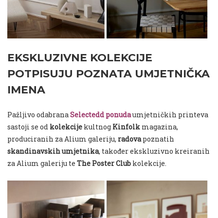
EKSKLUZIVNE KOLEKCIJE
POTPISUJU POZNATA UMJETNIČKA
IMENA
Pažljivo odabrana
Selectedd ponuda
umjetničkih printeva
sastoji se od
kolekcije
kultnog
Kinfolk
magazina,
produciranih za Alium galeriju,
radova
poznatih
skandinavskih umjetnika
, također ekskluzivno kreiranih
za Alium galeriju te
The Poster Club
kolekcije.