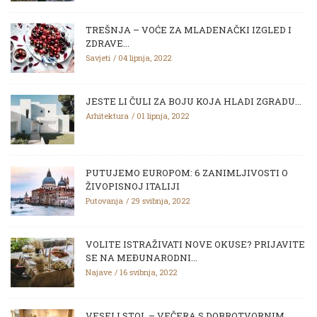
TREŠNJA – VOĆE ZA MLADENAČKI IZGLED I
ZDRAVE...
Savjeti
04 lipnja, 2022
JESTE LI ČULI ZA BOJU KOJA HLADI ZGRADU...
Arhitektura
01 lipnja, 2022
PUTUJEMO EUROPOM: 6 ZANIMLJIVOSTI O
ŽIVOPISNOJ ITALIJI
Putovanja
29 svibnja, 2022
VOLITE ISTRAŽIVATI NOVE OKUSE? PRIJAVITE
SE NA MEĐUNARODNI...
Najave
16 svibnja, 2022
VESELI STOL – VEČERA S DOBROTVORNIM