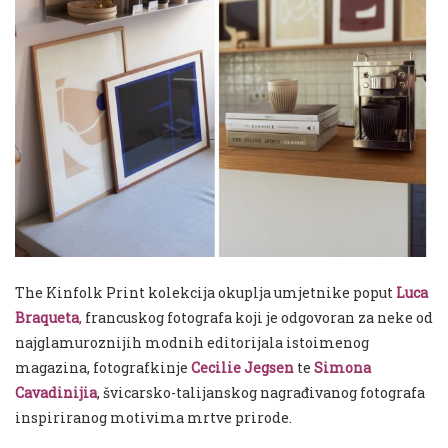
The Kinfolk Print kolekcija okuplja umjetnike poput
Luca
Braqueta
,
francuskog fotografa koji je odgovoran za neke od
najglamuroznijih modnih editorijala istoimenog
magazina, fotografkinje
Cecilie Jegsen
te
Simona
Cavadinijia
,
švicarsko-talijanskog nagrađivanog fotografa
inspiriranog motivima mrtve prirode.