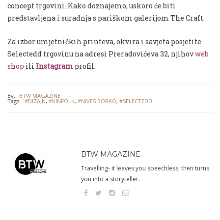
concept trgovini. Kako doznajemo, uskoro će biti
predstavljena i suradnja s pariškom galerijom The Craft.
Za izbor umjetničkih printeva, okvira i savjeta
posjetite
Selectedd trgovinu na adresi Preradovićeva 32, njihov
web
shop
ili
Instagram
profil.
By:
BTW MAGAZINE
Tags:
#DIZAJN
,
#KINFOLK
,
#NIVES BORKO
,
#SELECTEDD
BTW MAGAZINE
Travelling- it leaves you speechless, then turns
you into a storyteller.