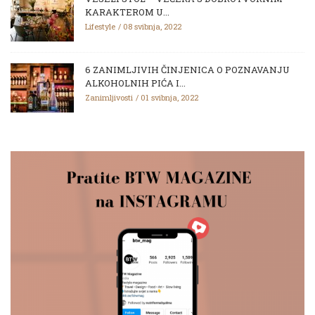
KARAKTEROM U...
Lifestyle
08 svibnja, 2022
6 ZANIMLJIVIH ČINJENICA O POZNAVANJU
ALKOHOLNIH PIĆA I...
Zanimljivosti
01 svibnja, 2022