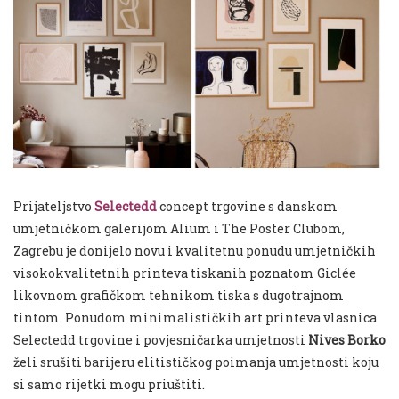
Prijateljstvo
Selectedd
concept trgovine s danskom
umjetničkom galerijom Alium i The Poster Clubom,
Zagrebu je donijelo novu i kvalitetnu ponudu umjetničkih
visokokvalitetnih printeva tiskanih poznatom
Giclée
likovnom grafičkom tehnikom tiska s dugotrajnom
tintom. Ponudom
minimalističkih art printeva vlasnica
Selectedd trgovine i povjesničarka umjetnosti
Nives Borko
želi srušiti barijeru elitističkog poimanja umjetnosti koju
si samo rijetki mogu priuštiti.