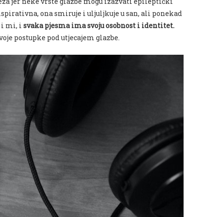
eza jer neke vrste glazbe mogu izazvati epileptički
nspirativna, ona smiruje i uljuljkuje u san, ali ponekad
i mi, i
svaka pjesma ima svoju osobnost i identitet.
svoje postupke pod utjecajem glazbe.