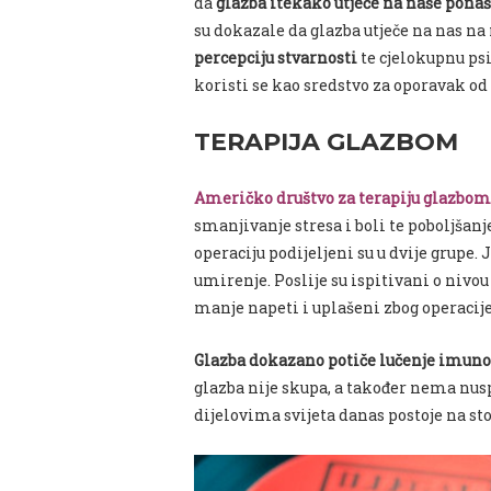
da
glazba itekako utječe na naše pona
su dokazale da glazba utječe na nas n
percepciju stvarnosti
te cjelokupnu psi
koristi se kao sredstvo za oporavak o
TERAPIJA GLAZBOM
Američko društvo za terapiju glazbom
smanjivanje stresa
i boli te
poboljšanj
operaciju podijeljeni su u dvije grupe. 
umirenje. Poslije su ispitivani o nivou 
manje napeti i uplašeni zbog operacije
Glazba dokazano potiče lučenje imun
glazba nije skupa, a također nema nus
dijelovima svijeta danas postoje na st