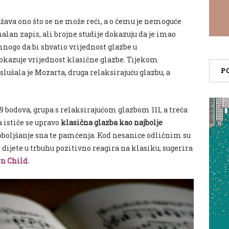
ažava ono što se ne može reći, a o čemu je nemoguće
alan zapis, ali brojne studije dokazuju da je imao
mnogo da bi shvatio vrijednost glazbe u
okazuje vrijednost klasične glazbe.
Tijekom
P
slušala je Mozarta, druga relaksirajuću glazbu, a
9 bodova, grupa s relaksirajućom glazbom 1
1
1, a treća
ističe se upravo
klasična glazba kao najbolje
oboljšanje sna te pamćenja. Kod nesanice odličnim su
dijete u trbuhu pozitivno reagira na klasiku, sugerira
rn Child.