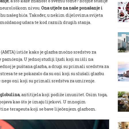
šanje
, a što kaže znanost o svemu tome?
Brojne
studije
a neurološkom nivou.
Ona utječe na naše ponašanje i
hu našeg bića. Također, u nekim dijelovima svijeta
d moždanog udara te kod raznih drugih stanja.
(AMTA) ističe kako je glazba moćno sredstvo za
e pamćenja
.
U jednoj studiji ljudi koji su išli na
Jednoj je puštana glazba, a drugi su primali sredstva za
stresa te se pokazalo da su oni koji su slušali glazbu
 nego oni koji su primali sredstva za umirenje.
oglobulina
, antitijela koji podiže imunitet. Osim toga,
pojava kao što je imaju lijekovi. U mnogim
otine terapeuta koji se bave liječenjem glazbom.