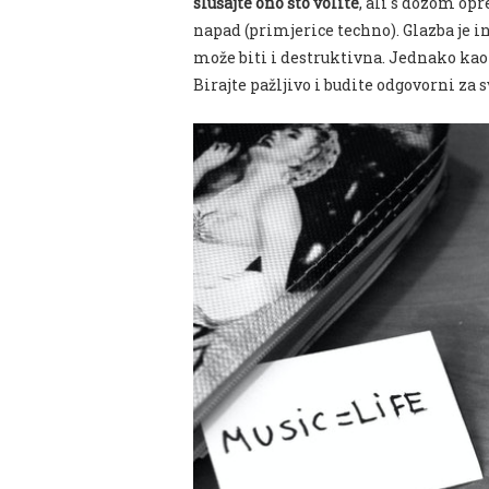
slušajte ono što volite
, ali s dozom opr
napad (primjerice techno).
Glazba je i
može biti i destruktivna. Jednako kao 
Birajte pažljivo i budite odgovorni za 