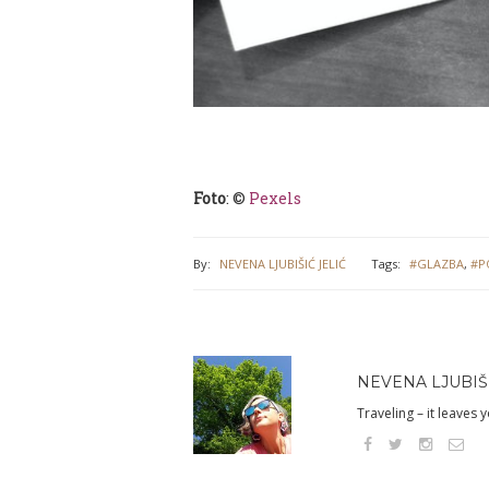
Foto
: ©
Pexels
By:
NEVENA LJUBIŠIĆ JELIĆ
Tags:
#GLAZBA
,
#P
NEVENA LJUBIŠI
Traveling – it leaves 