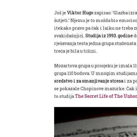
Još je
Viktor Hugo
zapisao: ‘
Glazba izr
šutjeti.
‘ Njemu je to možda bio emocion
itekako pravo pa čak i laiku ne treba 
svakidašnjici.
Studija iz 1993. godine
d
rješavanja testa jedna grupa studenata 
treća
je bila
u tišini.
Mozartova grupa u prosjeku je imal
a
11
grupa 110 bodova.
U mnogim studijama 
sredstvo i za smanjivanje stresa
i za p
se pokazale Chopinove
mazurke. Čak i 
to studija
The Secret Life of The Unbo