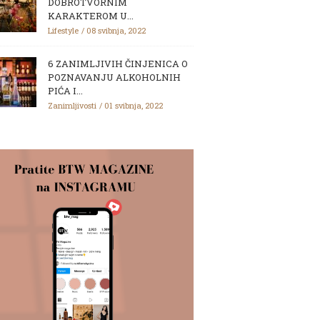
DOBROTVORNIM
KARAKTEROM U...
Lifestyle
08 svibnja, 2022
6 ZANIMLJIVIH ČINJENICA O
POZNAVANJU ALKOHOLNIH
PIĆA I...
Zanimljivosti
01 svibnja, 2022