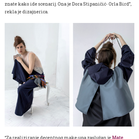
znate kako ide scenarij. Ona je Dora Stipaničić- Orla Bird”,
rekla je dizajnerica.
“Za realiziranje decentnog make-upa zaslužan je
Mate