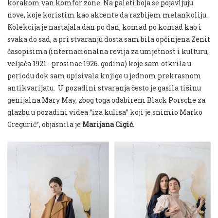
korakom van komfor zone. Na paleti boja se pojavljuju
nove, koje koristim kao akcente da razbijem melankoliju.
Kolekcija je nastajala dan po dan, komad po komad kao i
svaka do sad, a pri stvaranju dosta sam bila opčinjena Zenit
časopisima (internacionalna revija za umjetnost i kulturu,
veljača 1921. -prosinac 1926. godina) koje sam otkrila u
periodu dok sam upisivala knjige u jednom prekrasnom
antikvarijatu. U pozadini stvaranja često je gasila tišinu
genijalna Mary May, zbog toga odabirem Black Porsche za
glazbu u pozadini videa “iza kulisa” koji je snimio Marko
Gregurić”, objasnila je
Marijana Cigić.