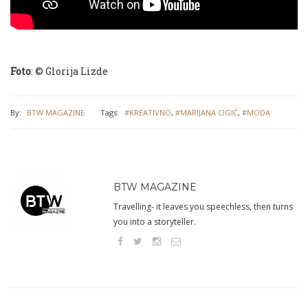
Foto
: © Glorija Lizde
By:
BTW MAGAZINE
Tags:
#KREATIVNO
,
#MARIJANA CIGIĆ
,
#MODA
BTW MAGAZINE
Travelling- it leaves you speechless, then turns
you into a storyteller.