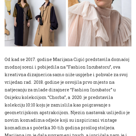
Od kad se 2017. godine Marijana Cigić predstavila domaćoj
modnoj sceni i pobijedila na ”Fashion Incubatoru”, ova
kreativna dizajnerica samo niže uspjehe i pohvale za svoj
vrijedan rad. 2018. godine je osvojila prvo mjesto na
natjecanju za mlade dizajnere “Fashion Incubator” u
Osijeku kolekcijom “Chorba”, a 2020. je predstavila
kolekciju 10:10 koju je zamislila kao poigravanje s
geometrijskom apstrakcijom. Njezin nastavak uslijedio je
novim komadima odjeće koji su inspirirani vintage
komadima s početka 30-tih godina prošlog stoljeća.
Marijana im je dala suvremeni touch, a ispričala nam je i