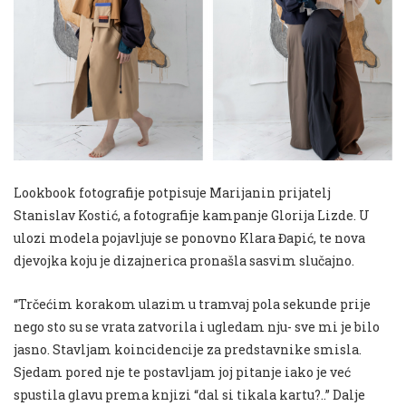
Lookbook fotografije potpisuje Marijanin prijatelj
Stanislav Kostić, a fotografije kampanje Glorija Lizde. U
ulozi modela pojavljuje se ponovno Klara Đapić, te nova
djevojka koju je dizajnerica pronašla sasvim slučajno.
“Trčećim korakom ulazim u tramvaj pola sekunde prije
nego sto su se vrata zatvorila i ugledam nju- sve mi je bilo
jasno. Stavljam koincidencije za predstavnike smisla.
Sjedam pored nje te postavljam joj pitanje iako je već
spustila glavu prema knjizi “dal si tikala kartu?..” Dalje