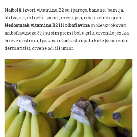
Najbolji izvori vitamina B2 su šparoge, banane, bamija,
blitva, sir, mlijeko, jogurt, meso, jaja, riba i zeleni grah.
Nedostatak vitamina B2 ili riboflavina
može uzrokovati
ariboflavinozu čiji su simptomi bol u grlu, crvenilo jezika,
čireve u ustima, ljuskava i žućkasta upala kože (seboreični
dermatitis), crvene oči ili umor.