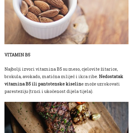
VITAMIN B5
Najbolji izvori vitamina B5 su meso, cjelovite žitarice,
brokula, avokado, matična mliječ i ikra ribe.
Nedostatak
vitamina B5 ili pantotenske kiselin
e može uzrokovati
paresteziju (trnci i ukočenost dijela tijela).