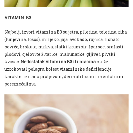
VITAMIN B3
Najbolji izvori vitamina B3 su jetra, piletina, teletina, riba
(tunjevina, losos), mlijeko, jaja, avokado, rajčica, lisnato
povrće, brokula, mrkva, slatki krumpir, šparoge, orašasti
plodovi, cjelovite žitarice, mahunarke, gljive i pivski
kvasac.
Nedostatak vitamina B3 ili niacina
može
uzrokovati pelagru, bolest vitaminske deficijencije
karakteriziranu proljevom, dermatitisom i mentalnim
poremećajima.