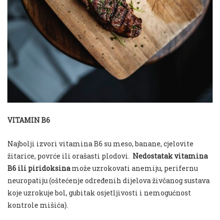
VITAMIN B6
Najbolji izvori vitamina B6 su meso, banane, cjelovite
žitarice, povrće ili orašasti plodovi.
Nedostatak vitamina
B6 ili piridoksina
može uzrokovati anemiju, perifernu
neuropatiju (oštećenje određenih dijelova živčanog sustava
koje uzrokuje bol, gubitak osjetljivosti i nemogućnost
kontrole mišića).