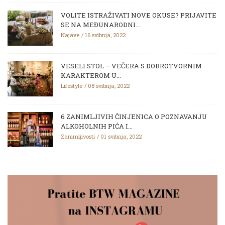
VOLITE ISTRAŽIVATI NOVE OKUSE? PRIJAVITE
SE NA MEĐUNARODNI...
Najave
16 svibnja, 2022
VESELI STOL – VEČERA S DOBROTVORNIM
KARAKTEROM U...
Lifestyle
08 svibnja, 2022
6 ZANIMLJIVIH ČINJENICA O POZNAVANJU
ALKOHOLNIH PIĆA I...
Zanimljivosti
01 svibnja, 2022