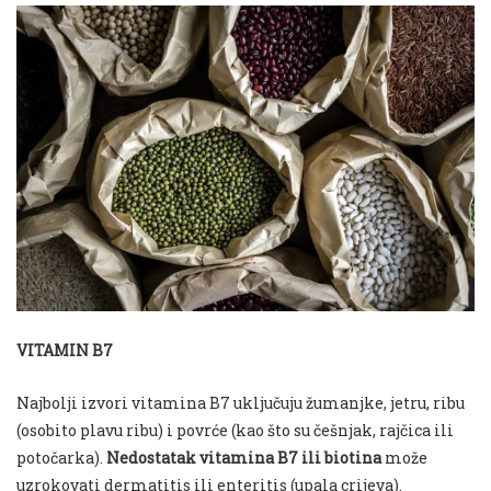
VITAMIN B7
Najbolji izvori vitamina B7 uključuju žumanjke, jetru, ribu
(osobito plavu ribu) i povrće (kao što su češnjak, rajčica ili
potočarka).
Nedostatak vitamina B7 ili biotina
može
uzrokovati dermatitis ili enteritis (upala crijeva).