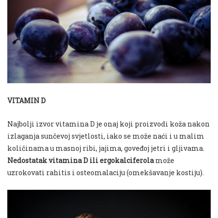
VITAMIN D
Najbolji izvor vitamina D je onaj koji proizvodi koža nakon
izlaganja sunčevoj svjetlosti, iako se može naći i u malim
količinama u masnoj ribi, jajima, goveđoj jetri i gljivama.
Nedostatak vitamina D ili ergokalciferola
može
uzrokovati rahitis i osteomalaciju (omekšavanje kostiju).