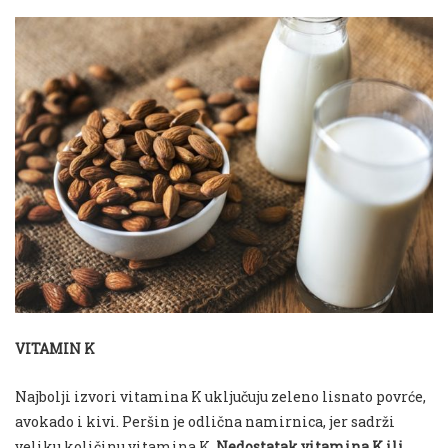
VITAMIN K
Najbolji izvori vitamina K uključuju zeleno lisnato povrće,
avokado i kivi. Peršin je odlična namirnica, jer sadrži
veliku količinu vitamina K.
Nedostatak vitamina K ili