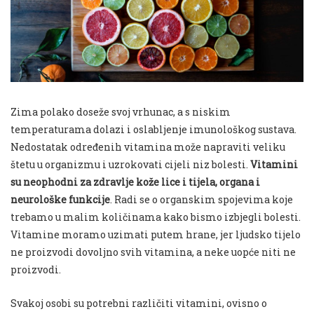
Zima polako doseže svoj vrhunac, a s niskim
temperaturama dolazi i oslabljenje imunološkog sustava.
Nedostatak određenih vitamina može napraviti veliku
štetu u organizmu i uzrokovati cijeli niz bolesti.
Vitamini
su neophodni za zdravlje kože lice i tijela, organa i
neurološke funkcije
. Radi se o organskim spojevima koje
trebamo u malim količinama kako bismo izbjegli bolesti.
Vitamine moramo uzimati putem hrane, jer ljudsko tijelo
ne proizvodi dovoljno svih vitamina, a neke uopće niti ne
proizvodi.
Svakoj osobi su potrebni različiti vitamini, ovisno o