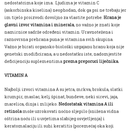
nedostatcima koje ima. Ljudima je vitamin C
(askorbinska kiselina) neophodan, dok ga psi ne trebaju jer
im tijelo proizvodi dovoljno za vlastite potrebe.
Hrana je
glavni izvor vitamina i minerala
, no važno je znati koje
namirnice sadrže određeni vitamin. Uravnotežena i
raznovrsna prehrana puna je vitamina svih skupina.
Važno je birati organsko-biološki uzgajanu hranu koja nije
genetski modificirana, a u nedostatku iste, nadomjestite
deficijenciju suplementima
prema preporuci liječnika.
VITAMIN A
Najbolji izvori vitamina A su jetra, mrkva, brokula, slatki
krumpir, maslac, kelj, špinat, bundeve, neki sirevi, jaja,
marelica, dinja i mlijeko.
Nedostatak vitamina A ili
retinola
može uzrokovati noćno sljepilo (snižena vidna
oštrina noću ili u uvjetima slabijeg osvjetljenja) i
keratomalaciju ili suhi keratitis (poremećaj oka koji