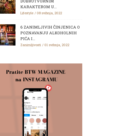
DOBROTVORNIM
KARAKTEROM U...
Lifestyle
08 svibnja, 2022
6 ZANIMLJIVIH ČINJENICA O
POZNAVANJU ALKOHOLNIH
PIĆA I...
Zanimljivosti
01 svibnja, 2022