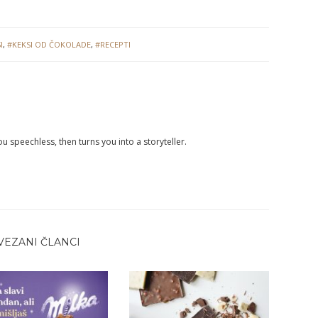
I
,
#KEKSI OD ČOKOLADE
,
#RECEPTI
you speechless, then turns you into a storyteller.
VEZANI ČLANCI