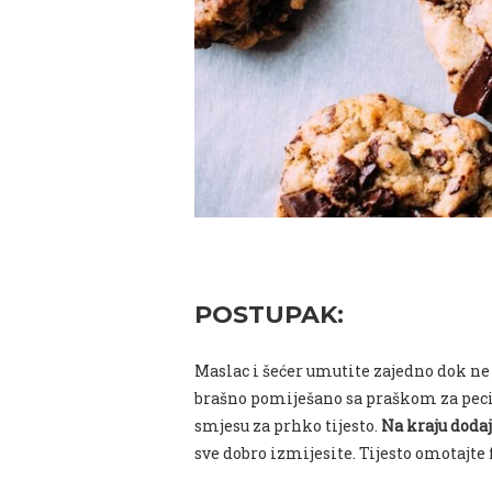
POSTUPAK:
Maslac i šećer umutite zajedno dok ne d
brašno pomiješano sa praškom za peciv
smjesu za prhko tijesto.
Na kraju dodaj
sve dobro izmijesite. Tijesto omotajte 