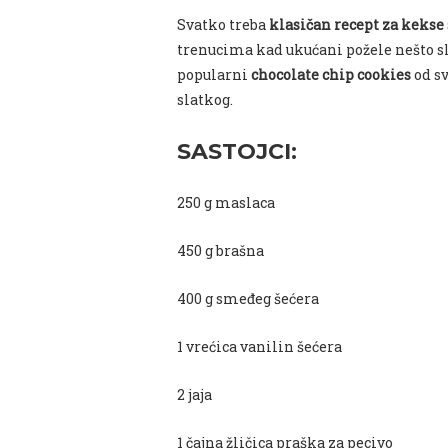
Svatko treba
klasičan recept za keks
trenucima kad ukućani požele nešto sl
popularni
chocolate chip
cookies
od sv
slatkog.
SASTOJCI:
250 g maslaca
450 g brašna
400 g smeđeg šećera
1 vrećica vanilin šećera
2 jaja
1 čajna žličica praška za pecivo