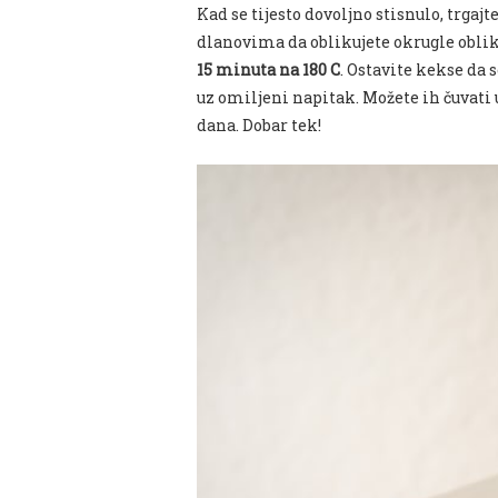
Kad se tijesto dovoljno stisnulo, trgaj
dlanovima da oblikujete okrugle obli
15 minuta na 180 C
. Ostavite kekse da 
uz omiljeni napitak. Možete ih čuvati u
dana. Dobar tek!