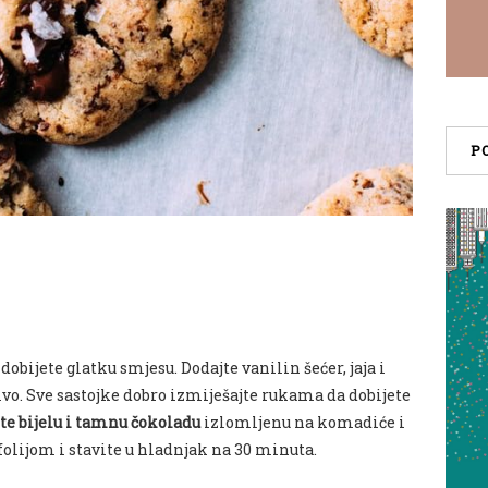
P
obijete glatku smjesu. Dodajte vanilin šećer, jaja i
o. Sve sastojke dobro izmiješajte rukama da dobijete
te bijelu i tamnu čokoladu
izlomljenu na komadiće i
folijom i stavite u hladnjak na 30 minuta.