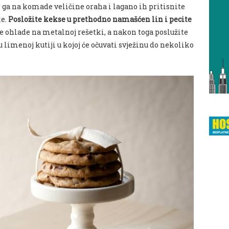
te ga na komade veličine oraha i lagano ih pritisnite
ke.
Posložite kekse u prethodno namašćen lin i pecite
se ohlade na metalnoj rešetki, a nakon toga poslužite
 limenoj kutiji u kojoj će očuvati svježinu do nekoliko