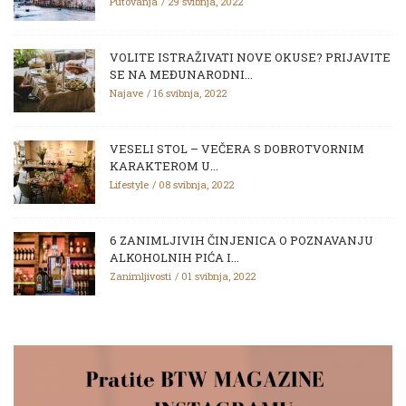
Putovanja
29 svibnja, 2022
VOLITE ISTRAŽIVATI NOVE OKUSE? PRIJAVITE
SE NA MEĐUNARODNI...
Najave
16 svibnja, 2022
VESELI STOL – VEČERA S DOBROTVORNIM
KARAKTEROM U...
Lifestyle
08 svibnja, 2022
6 ZANIMLJIVIH ČINJENICA O POZNAVANJU
ALKOHOLNIH PIĆA I...
Zanimljivosti
01 svibnja, 2022