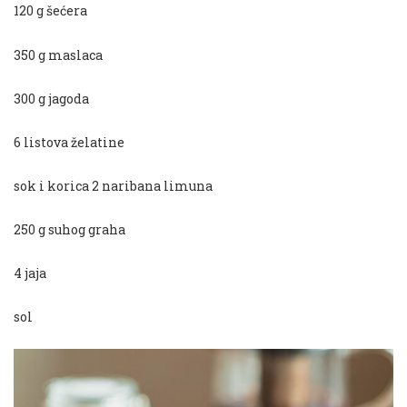
120 g šećera
350 g maslaca
300 g jagoda
6 listova želatine
sok i korica 2 naribana limuna
250 g suhog graha
4 jaja
sol