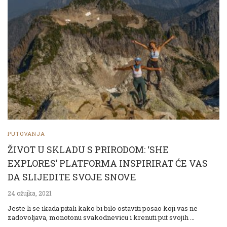
PUTOVANJA
ŽIVOT U SKLADU S PRIRODOM: ‘SHE
EXPLORES’ PLATFORMA INSPIRIRAT ĆE VAS
DA SLIJEDITE SVOJE SNOVE
24 ožujka, 2021
Jeste li se ikada pitali kako bi bilo ostaviti posao koji vas ne
zadovoljava, monotonu svakodnevicu i krenuti put svojih …