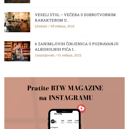
VESELI STOL – VEČERA S DOBROTVORNIM
KARAKTEROM U...
Lifestyle
08 svibnja, 2022
6 ZANIMLJIVIH ČINJENICA O POZNAVANJU
ALKOHOLNIH PIĆA I...
Zanimljivosti
01 svibnja, 2022