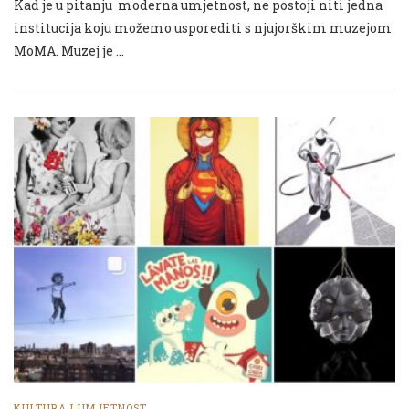
Kad je u pitanju moderna umjetnost, ne postoji niti jedna
institucija koju možemo usporediti s njujorškim muzejom
MoMA. Muzej je …
KULTURA I UMJETNOST