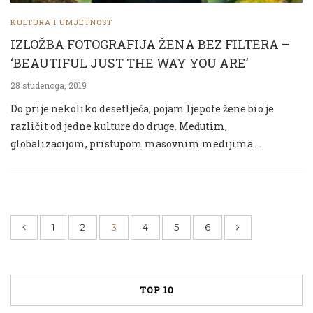
KULTURA I UMJETNOST
IZLOŽBA FOTOGRAFIJA ŽENA BEZ FILTERA –
‘BEAUTIFUL JUST THE WAY YOU ARE’
28 studenoga, 2019
Do prije nekoliko desetljeća, pojam ljepote žene bio je
različit od jedne kulture do druge. Međutim,
globalizacijom, pristupom masovnim medijima …
1
2
3
4
5
6
TOP 10